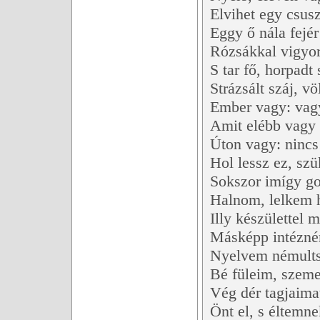
Elvihet egy csusz
Eggy ő nála fejé
Rózsákkal vigyoru
S tar fő, horpadt 
Strázsált száj, v
Ember vagy: vagy 
Amit elébb vagy 
Úton vagy: nincs 
Hol lessz ez, sz
Sokszor imígy g
Halnom, lelkem 
Illy készülettel
Másképp intézném
Nyelvem némultsá
Bé füleim, szeme
Vég dér tagjaimat
Önt el, s éltemne