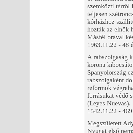
szemközti térről 
teljesen szétron
kórházhoz szállít
hozták az elnök h
Másfél órával kés
1963.11.22 - 48 é
A rabszolgaság k
korona kibocsáto
Spanyolország ez
rabszolgaként dol
reformok végrehaj
forrásukat védő s
(Leyes Nuevas).
1542.11.22 - 469 
Megszületett Ady
Nyugat első nemz