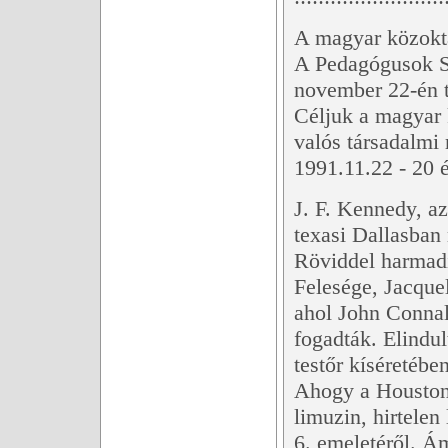
A magyar közokt
A Pedagógusok S
november 22-én t
Céljuk a magyar 
valós társadalmi 
1991.11.22 - 20 é
J. F. Kennedy, a
texasi Dallasban 
Röviddel harmadik
Felesége, Jacquel
ahol John Connal
fogadták. Elindu
testőr kíséretében
Ahogy a Houston S
limuzin, hirtelen
6. emeletéről. Á