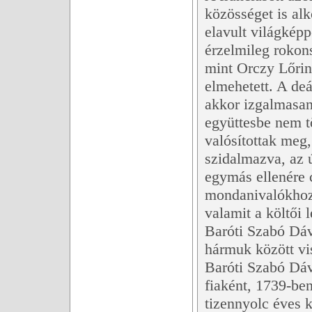
közösséget is alk
elavult világképp
érzelmileg rokons
mint Orczy Lőrinc
elmehetett. A deá
akkor izgalmasan 
együttesbe nem t
valósítottak meg
szidalmazva, az 
egymás ellenére 
mondanivalókhoz.
valamit a költői
Baróti Szabó Dáv
hármuk között vi
Baróti Szabó Dáv
fiaként, 1739-be
tizennyolc éves k