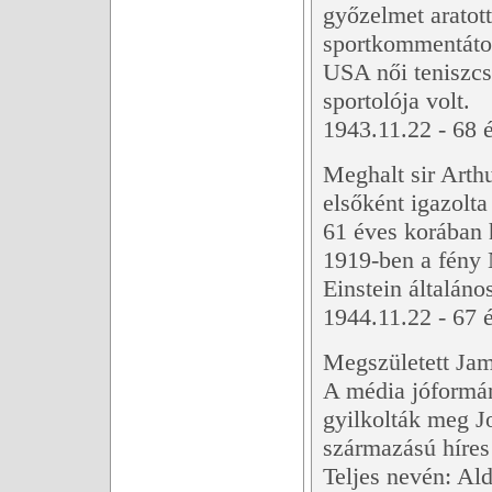
győzelmet aratot
sportkommentátor
USA női teniszcs
sportolója volt.
1943.11.22 - 68 é
Meghalt sir Arthu
elsőként igazolta 
61 éves korában 
1919-ben a fény N
Einstein általános
1944.11.22 - 67 é
Megszületett Jam
A média jóformán 
gyilkolták meg J
származású híres 
Teljes nevén: Al