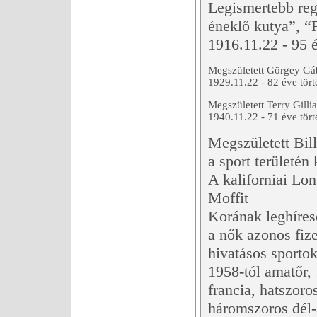
Legismertebb reg
éneklő kutya”, “
1916.11.22 - 95 é
Megszületett Görgey Gábo
1929.11.22 - 82 éve tört
Megszületett Terry Gilli
1940.11.22 - 71 éve tört
Megszületett Bil
a sport területén
A kaliforniai Lon
Moffit
Korának leghíres
a nők azonos fiz
hivatásos sporto
1958-tól amatőr, 
francia, hatszor
háromszoros dél-