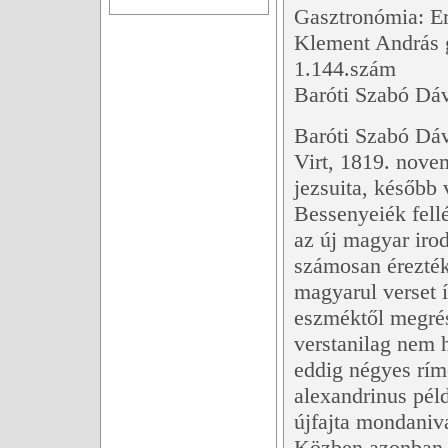
Gasztronómia: 
Klement András 
1.144.szám
Baróti Szabó Dá
Baróti Szabó Dávi
Virt, 1819. novem
jezsuita, később 
Bessenyeiék fellé
az új magyar iro
számosan érezték
magyarul verset 
eszméktől megrés
verstanilag nem 
eddig négyes ríme
alexandrinus pél
újfajta mondaniv
Közben azonban i