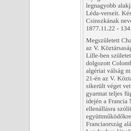
legnagyobb alakj
Léda-verseit. Ké
Csinszkának nev
1877.11.22 - 134 
Megszületett Char
az V. Köztársaság
Lille-ben születe
dolgozott Colomb
algériai válság 
21-én az V. Közt
sikerült véget ve
gyarmat teljes f
idején a Francia
ellenállásra szólí
együttműködőkre 
Franciaország al