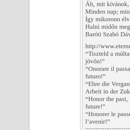
Áh, mit kívánok,
Minden nap; mind
Így mikoronn élv
Halni midőn meg 
Baróti Szabó Dá
http://www.etern
“Tiszteld a múlta
jövőn!”
“Onorare il passat
futuro!”
“Ehre die Vergan
Arbeit in der Zuk
“Honor the past, 
future!”
“Honorer le passé
l’avenir!”
:::::::::::::::::::::::::