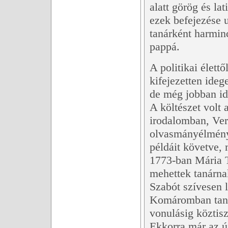
alatt görög és lat
ezek befejezése u
tanárként harminc
pappá.
A politikai élettő
kifejezetten ideg
de még jobban id
A költészet volt 
irodalomban, Ver
olvasmányélménye
példáit követve,
1773-ban Mária Te
mehettek tanárna
Szabót szívesen 
Komáromban tanít
vonulásig köztisz
Ekkorra már az új