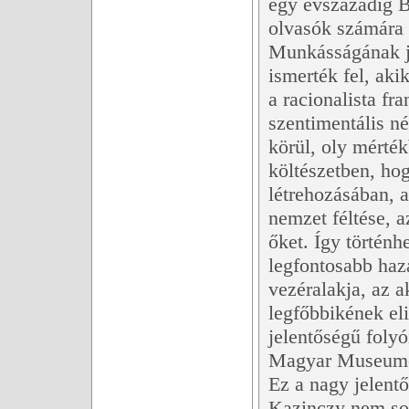
egy évszázadig Ba
olvasók számára a
Munkásságának je
ismerték fel, aki
a racionalista f
szentimentális né
körül, oly mérté
költészetben, hog
létrehozásában, a
nemzet féltése, a
őket. Így történhe
legfontosabb haz
vezéralakja, az 
legfőbbikének eli
jelentőségű folyó
Magyar Museumo
Ez a nagy jelentő
Kazinczy nem so