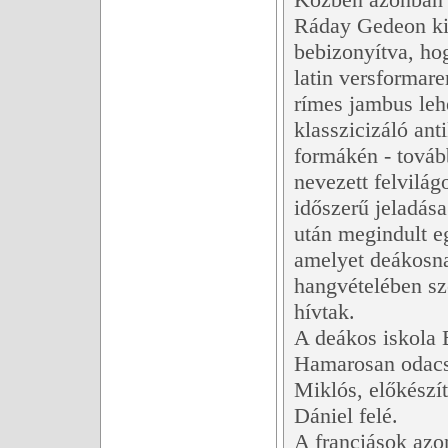
Ráday Gedeon kik
bebizonyítva, ho
latin versformare
rímes jambus leh
klasszicizáló an
formákén - továb
nevezett felvilág
időszerű jeladása
után megindult e
amelyet deákosna
hangvételében sz
hívtak.
A deákos iskola 
Hamarosan odacsa
Miklós, előkészí
Dániel felé.
A franciások azo