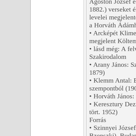
Ágoston József és
1882.) verseket é
levelei megjelen
a Horváth Ádámhoz
• Arcképét Klimes
megjelent Költem
• lásd még: A fe
Szakirodalom
• Arany János: S
1879)
• Klemm Antal: B
szempontból (19
• Horváth János:
• Keresztury Dez
tört. 1952)
Forrás
• Szinnyei Józse
Bzenszki). Budap