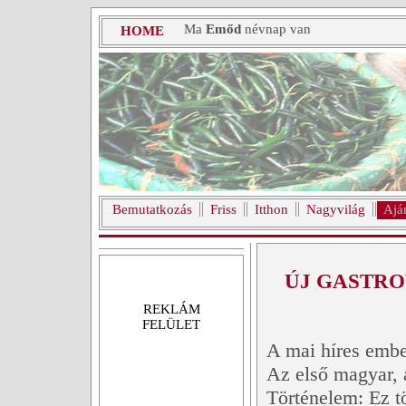
Ma
Emőd
névnap van
HOME
Bemutatkozás
Friss
Itthon
Nagyvilág
Ajá
ÚJ GASTR
REKLÁM
FELÜLET
A mai híres emb
Az első magyar, a
Történelem: Ez t