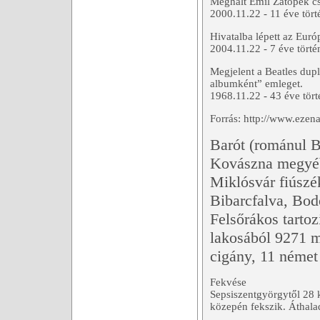
Meghalt Emil Zátopek cs
2000.11.22 - 11 éve tört
Hivatalba lépett az Euró
2004.11.22 - 7 éve törté
Megjelent a Beatles dupl
albumként” emleget.
1968.11.22 - 43 éve tört
Forrás: http://www.eze
Barót (románul B
Kovászna megyéb
Miklósvár fiúszé
Bibarcfalva, Bod
Felsőrákos tarto
lakosából 9271 
cigány, 11 német 
Fekvése
Sepsiszentgyörgytől 28 
közepén fekszik. Áthala