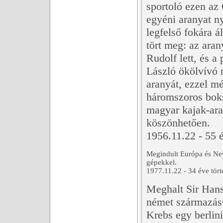
sportoló ezen az
egyéni aranyat ny
legfelső fokára 
tört meg: az ara
Rudolf lett, és 
László ökölvívó 
aranyát, ezzel mé
háromszoros boks
magyar kajak-ara
köszönhetően.
1956.11.22 - 55 é
Megindult Európa és New
gépekkel.
1977.11.22 - 34 éve tört
Meghalt Sir Hans
német származás
Krebs egy berlin