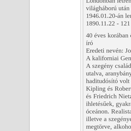
Londonban létre
világháború után 
1946.01.20-án le
1890.11.22 - 121 
40 éves korában 
író
Eredeti nevén: Jo
A kaliforniai Gen
A szegény család
utalva, aranybány
haditudósító vol
Kipling és Rober
és Friedrich Niet
ihletésűek, gyak
óceánon. Realista
illetve a szegénye
megtörve, alkohol