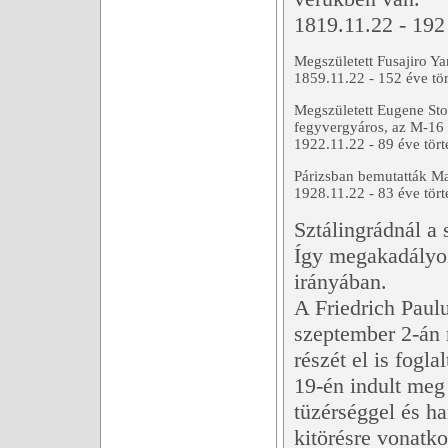
1819.11.22 - 192 
Megszületett Fusajiro Ya
1859.11.22 - 152 éve tör
Megszületett Eugene St
fegyvergyáros, az M-16 
1922.11.22 - 89 éve tört
Párizsban bemutatták M
1928.11.22 - 83 éve tört
Sztálingrádnál a 
Így megakadályoz
irányában.
A Friedrich Paul
szeptember 2-án 
részét el is fogl
19-én indult meg
tüzérséggel és ha
kitörésre vonatk