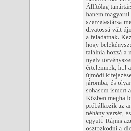
Állítólag tanártár
hanem magyarul 
szerzetestársa me
divatossá vált ú
a feladatnak. Kez
hogy belekényszer
találnia hozzá a 
nyelv törvényszer
értelemnek, hol a
újmódi kifejezés
járomba, és olyan
sohasem ismert a
Közben meghallot
próbálkozik az a
néhány versét, és
együtt. Rájnis a
osztozkodni a dic