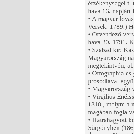
érzékenységei t
hava 16. napján 
• A magyar lovas
Versek. 1789.) H
• Örvendező vers
hava 30. 1791. K
• Szabad kir. Kas
Magyarország nád
megtekintvén, abb
• Ortographia és
prosodiával együ
• Magyarország vi
• Virgilius Énéis
1810., melyre a m
magában foglalva
• Hátrahagyott k
Sürgönyben (1865.