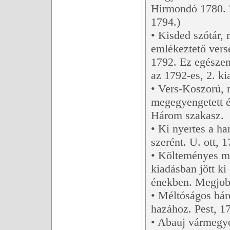
Hirmondó 1780. 7
1794.)
• Kisded szótár, 
emlékeztető verse
1792. Ez egészen
az 1792-es, 2. k
• Vers-Koszorú, m
megegyengetett é
Három szakasz.
• Ki nyertes a h
szerént. U. ott, 1
• Költeményes mun
kiadásban jött ki
énekben. Megjobb
• Méltóságos bár
hazához. Pest, 1
• Abauj vármegye