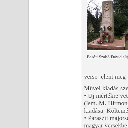
Baróti Szabó Dávid sírj
verse jelent me
Művei kiadás sze
• Uj mértékre ve
(Ism. M. Hirmond
kiadása: Költemé
• Paraszti majors
magyar versekbe f