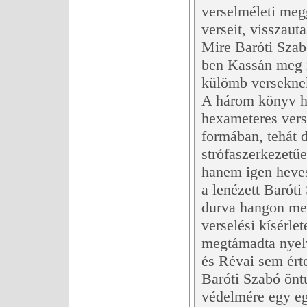
verselméleti meg
verseit, visszauta
Mire Baróti Szab
ben Kassán meg i
külömb versekne
A három könyv hár
hexameteres vers
formában, tehát d
strófaszerkezetűe
hanem igen heves 
a lenézett Baróti 
durva hangon me
verselési kísérle
megtámadta nyelv
és Révai sem ért
Baróti Szabó önt
védelmére egy egé