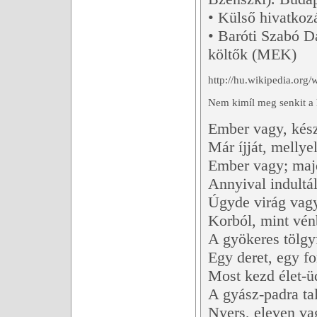
• Külső hivatkoz
• Baróti Szabó D
költők (MEK)
http://hu.wikipedia.
Nem kimíl meg senkit a 
Ember vagy, készü
Már íjját, mellye
Ember vagy; majd
Annyival indultá
Úgyde virág vagy
Korból, mint vénb
A gyökeres tölgyf
Egy deret, egy fo
Most kezd élet-ü
A gyász-padra tal
Nyers, eleven va