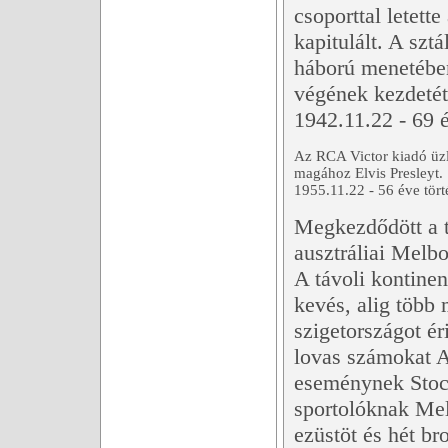
csoporttal letett
kapitulált. A sztá
háború menetébe
végének kezdetét 
1942.11.22 - 69 é
Az RCA Victor kiadó üzle
magához Elvis Presleyt.
1955.11.22 - 56 éve tört
Megkezdődött a t
ausztráliai Melb
A távoli kontinen
kevés, alig több 
szigetországot é
lovas számokat Au
eseménynek Stoc
sportolóknak Mel
ezüstöt és hét br