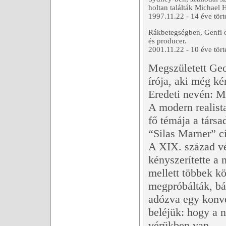
holtan találták Michael 
1997.11.22 - 14 éve tört
Rákbetegségben, Genfi 
és producer.
2001.11.22 - 10 éve tört
Megszületett Geo
írója, aki még ké
Eredeti nevén: 
A modern realist
fő témája a társa
“Silas Marner” 
A XIX. század vé
kényszerítette a 
mellett többek kö
megpróbálták, bár
adózva egy konve
beléjük: hogy a n
vérükben van.