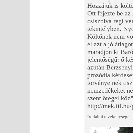
Hozzájuk is költ
Ott fejezte be az
csiszolva régi ve
tekintélyben. Ny
Költőnek nem vol
el azt a jó átlag
maradjon ki Barót
jelentőségű: ő ké
azután Berzsenyi
prozódia kérdése
törvényeinek tis
nemzedékeket nev
szent öregei közö
http://mek.iif.hu
Irodalmi tevékenysége