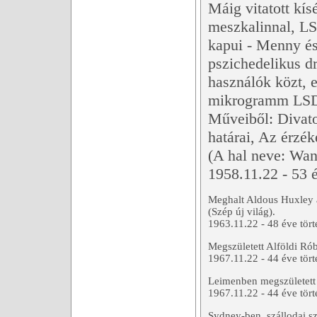
Máig vitatott kís
meszkalinnal, LS
kapui - Menny és
pszichedelikus d
használók közt, e
mikrogramm LSD-
Műveiből: Divato
határai, Az érzé
(A hal neve: Wan
1958.11.22 - 53 é
Meghalt Aldous Huxley 
(Szép új világ).
1963.11.22 - 48 éve tört
Megszületett Alföldi Rób
1967.11.22 - 44 éve tört
Leimenben megszületett 
1967.11.22 - 44 éve tört
Sydney-ben, szállodai s