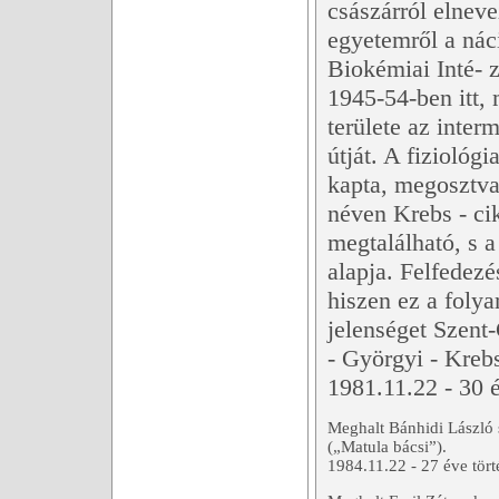
császárról elneve
egyetemről a nác
Biokémiai Inté- z
1945-54-ben itt,
területe az inter
útját. A fizioló
kapta, megosztva,
néven Krebs - ci
megtalálható, s 
alapja. Felfedez
hiszen ez a foly
jelenséget Szent-
- Györgyi - Krebs
1981.11.22 - 30 é
Meghalt Bánhidi László 
(„Matula bácsi”).
1984.11.22 - 27 éve tört