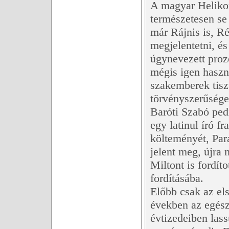
A magyar Helikon
természetesen se
már Rájnis is, Ré
megjelentetni, é
úgynevezett proz
mégis igen haszn
szakemberek tisz
törvényszerűségei
Baróti Szabó ped
egy latinul író f
költeményét, Par
jelent meg, újra 
Miltont is fordít
fordításába.
Előbb csak az el
években az egész
évtizedeiben las