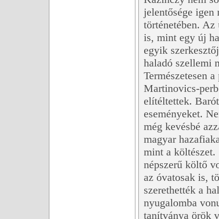
jelentősége igen
történetében. Az
is, mint egy új h
egyik szerkesztőj
haladó szellemi
Természetesen a p
Martinovics-perbe
elítéltettek. Baró
eseményeket. Nem
még kevésbé azza
magyar hazafiaka
mint a költészet. 
népszerű költő vo
az óvatosak is, t
szerethették a h
nyugalomba vonul
tanítványa örök 