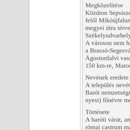
Megközelítése
Közúton Sepsisze
felől Mikóújfalu
megyei útra térve
Székelyudvarhely
A városon nem ha
a Brassó-Segesvár
Ágostonfalvi vasú
150 km-re, Maros
Nevének eredete
A település nevét
Barót nemzetségr
nyest) főnévre m
Története
A baróti várat, a
római castrum ma