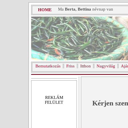
Ma
Berta, Bettina
névnap van
HOME
Bemutatkozás
Friss
Itthon
Nagyvilág
Ajá
REKLÁM
Kérjen szem
FELÜLET