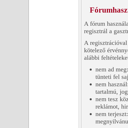
Fórumhasz
A fórum használa
regisztrál a gasz
A regisztrációva
kötelező érvénnye
alábbi feltételeke
nem ad meg: 
tünteti fel sa
nem használ:
tartalmú, jog
nem tesz köz
reklámot, hir
nem terjeszt:
megnyilvánu