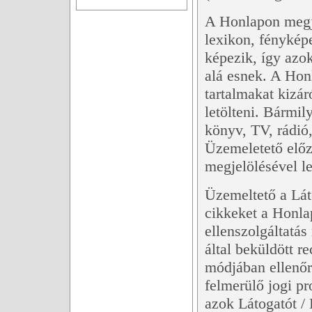
A Honlapon megj
lexikon, fényképe
képezik, így azok
alá esnek. A Hon
tartalmakat kizár
letölteni. Bármil
könyv, TV, rádió,
Üzemeletető előze
megjelölésével l
Üzemeltető a Láto
cikkeket a Honla
ellenszolgáltatás
által beküldött r
módjában ellenőr
felmerülő jogi p
azok Látogatót / 