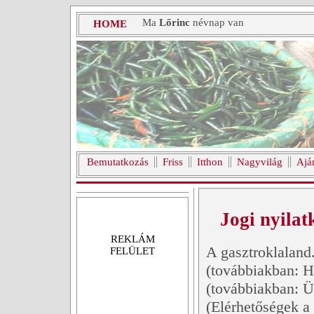
Ma
Lőrinc
névnap van
HOME
Bemutatkozás
Friss
Itthon
Nagyvilág
Ajá
Jogi nyilat
REKLÁM
A gasztroklaland.
FELÜLET
(továbbiakban: H
(továbbiakban: Ü
(Elérhetőségek a 