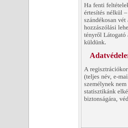
Ha fenti feltétel
értesítés nélkül 
szándékosan vét a
hozzászólási lehe
tényről Látogató 
küldünk.
Adatvédele
A regisztrációko
(teljes név, e-ma
személynek nem a
statisztikánk elk
biztonságára, vé