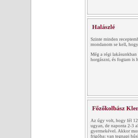
Halászlé
Szinte minden receptemh
mondanom se kell, hogy 
Még a régi lakásunkban 
horgászni, és fogtam is
Főzőkolbász Kle
Az úgy volt, hogy fél 
ugyan, de naponta 2-3 a
gyermekével. Akkor mo
frigóba: van tegnapi hú