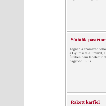
Sütőtök-pástétom
Tegnap a szomszéd tökö
a Gyurcsi féle Jimmyt, a
Éltében nem lehetett több
nagyobb. El is…
Rakott karfiol