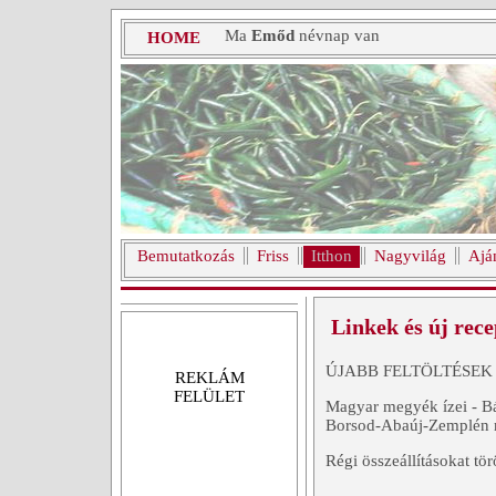
Ma
Emőd
névnap van
HOME
Bemutatkozás
Friss
Itthon
Nagyvilág
Ajá
Linkek és új rec
ÚJABB FELTÖLTÉSEK
REKLÁM
FELÜLET
Magyar megyék ízei - Bá
Borsod-Abaúj-Zemplén m
Régi összeállításokat tör