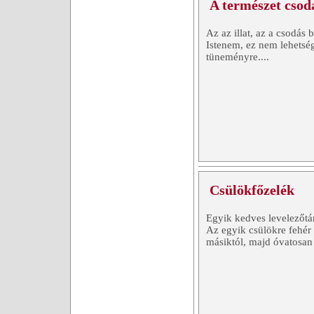
A természet csod
Az az illat, az a csodás
Istenem, ez nem lehetség
tüneményre....
Csülökfőzelék
Egyik kedves levelezőtár
Az egyik csülökre fehér
másiktól, majd óvatosan 