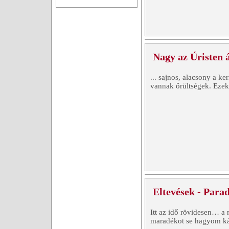
Nagy az Úristen ál
... sajnos, alacsony a k
vannak őrültségek. Ezek
Eltevések - Para
Itt az idő rövidesen… a 
maradékot se hagyom kár