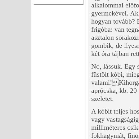
alkalommal előfo
gyermekével. Ak
hogyan tovább? 
frigóba: van tegn
asztalon sorakozn
gombik, de ilyes
két óra tájban re
No, lássuk. Egy 
füstölt kóbi, mi
valami! Kihorgá
aprócska, kb. 20 
szeletet.
A kóbit teljes ho
vagy vastagságig,
milliméteres csí
fokhagymát, fino