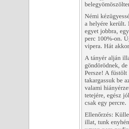
belegyömöszöltem
Némi kézügyesség
a helyére került.
egyet jobbra, egy
perc 100%-on. Úg
vipera. Hát akkor
A tányér alján il
göndörödnek, de 
Persze! A füstölt
takargassuk be a
valami hiányérzet
tetejére, egész j
csak egy percre.
Ellenőrzés: Küll
illat, tunk enyh