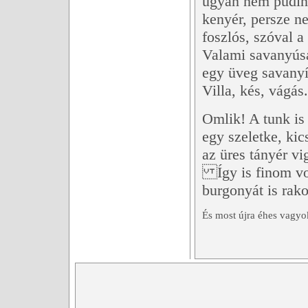
ugyan nem puding
kenyér, persze n
foszlós, szóval
Valami savanyúsá
egy üveg savanyít
Villa, kés, vágás.
Omlik! A tunk is 
egy szeletke, kic
az üres tányér vi
Így is finom volt
burgonyát is rako
És most újra éhes vagyo