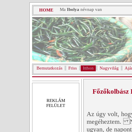
Ma
Ibolya
névnap van
HOME
Bemutatkozás
Friss
Itthon
Nagyvilág
Ajá
Főzőkolbász
REKLÁM
FELÜLET
Az úgy volt, hogy
megéheztem. Ne
ugyan, de napont