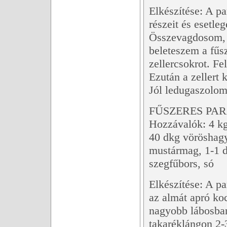
Elkészítése: A p
részeit és esetle
Összevagdosom, é
beleteszem a fűsz
zellercsokrot. Fe
Ezután a zellert 
Jól ledugaszolom
FŰSZERES PA
Hozzávalók: 4 kg
40 dkg vöröshagy
mustármag, 1-1 
szegfűbors, só
Elkészítése: A p
az almát apró ko
nagyobb lábosban
takaréklángon 2-3