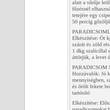
alatt a sűrűje leü
főzésnél elhaszná
tetejére egy csip
50 percig gőzöljü
PARADICSOML
Elkészítése: Öt 
szárát és zöld ré
1 dkg szalicillal
áttörjük, a levet
PARADICSOM 
Hozzávalók: Jó ke
mennyiségben, szá
és őrölt fekete b
tartósító
Elkészítése: Elős
paradicsomokat b