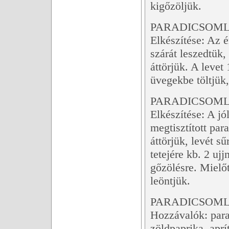
kigőzöljük.
PARADICSOMLÉ
Elkészítése: Az 
szárát leszedtük,
áttörjük. A levet
üvegekbe töltjük,
PARADICSOMLÉ
Elkészítése: A jó
megtisztított pa
áttörjük, levét s
tetejére kb. 2 uj
gőzölésre. Mielőt
leöntjük.
PARADICSOMLÉ
Hozzávalók: parad
zöldpaprika, aprí