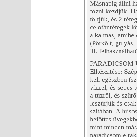
Másnapig állni h
főzni kezdjük. Ha
töltjük, és 2 réte
celofánrétegek kö
alkalmas, amibe 
(Pörkölt, gulyás,
ill. felhasználhat
PARADICSOM
Elkészítése: Szé
kell egészben (sz
vízzel, és sebes 
a tűzről, és szűr
leszűrjük és csak
szitában. A húsos
befőttes üvegekbe
mint minden más 
paradicsom elrak