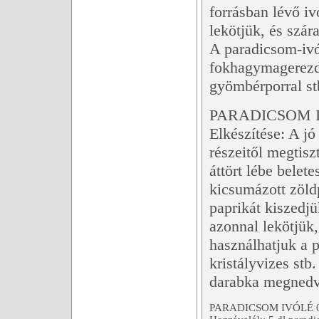
forrásban lévő i
lekötjük, és szár
A paradicsom-ivól
fokhagymagerezdd
gyömbérporral st
PARADICSOM I
Elkészítése: A j
részeitől megtisz
áttört lébe belet
kicsumázott zöldp
paprikát kiszedjük
azonnal lekötjük
használhatjuk a 
kristályvizes stb
darabka megnedves
PARADICSOM IVÓLÉ 0