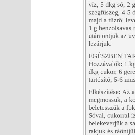
víz, 5 dkg só, 2 
szegfűszeg, 4-5 d
majd a tűzről lev
1 g benzolsavas 
után öntjük az ü
lezárjuk.
EGÉSZBEN TA
Hozzávalók: 1 kg
dkg cukor, 6 ger
tartósító, 5-6 mu
Elkészítése: Az 
megmossuk, a koc
beletesszük a fo
Sóval, cukorral íz
belekeverjük a s
rakjuk és ráöntjü