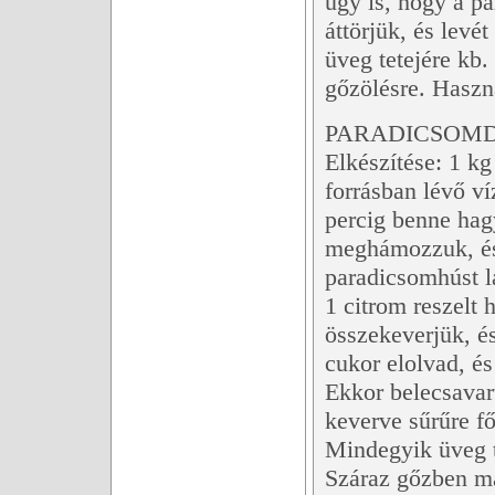
úgy is, hogy a p
áttörjük, és levé
üveg tetejére kb.
gőzölésre. Használ
PARADICSOMD
Elkészítése: 1 k
forrásban lévő ví
percig benne hag
meghámozzuk, és 
paradicsomhúst l
1 citrom reszelt h
összekeverjük, és
cukor elolvad, és
Ekkor belecsavar
keverve sűrűre fő
Mindegyik üveg t
Száraz gőzben má