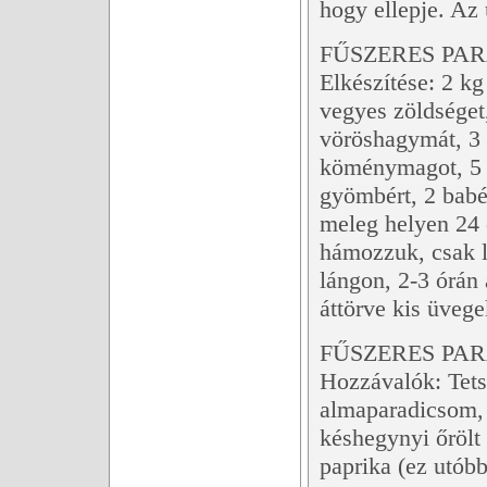
hogy ellepje. Az 
FŰSZERES PAR
Elkészítése: 2 kg
vegyes zöldséget,
vöröshagymát, 3 e
köménymagot, 5 
gyömbért, 2 babé
meleg helyen 24 
hámozzuk, csak l
lángon, 2-3 órán
áttörve kis üveg
FŰSZERES PA
Hozzávalók: Tets
almaparadicsom, 1
késhegynyi őrölt 
paprika (ez utóbbi