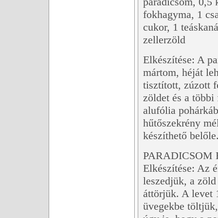
paradicsom, 0,5 
fokhagyma, 1 csa
cukor, 1 teáskaná
zellerzöld
Elkészítése: A pa
mártom, héját l
tisztított, zúzot
zöldet és a többi
alufólia pohárká
hűtőszekrény mél
készíthető belőle
PARADICSOM 
Elkészítése: Az 
leszedjük, a zöld
áttörjük. A levet
üvegekbe töltjük,