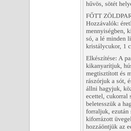
hűvös, sötét hely
FŐTT ZÖLDPA
Hozzávalók: éretl
mennyiségben, k
só, a lé minden l
kristálycukor, 1 
Elkészítése: A p
kikanyarítjuk, hú
megtisztított és
rászórjuk a sót, 
állni hagyjuk, k
ecettel, cukorral
beletesszük a ha
forraljuk, ezután
kiforrázott üvege
hozzáöntjük az ec