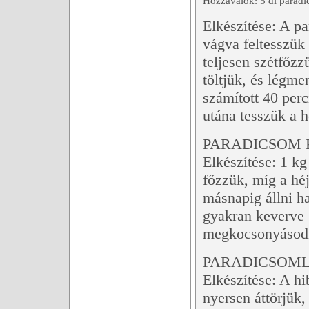
Hozzávalók: 5 dl paradi
Elkészítése: A 
vágva feltesszük
teljesen szétfőzz
töltjük, és légmen
számított 40 per
utána tesszük a h
PARADICSOM
Elkészítése: 1 k
főzzük, míg a héj
másnapig állni h
gyakran keverve 
megkocsonyásodik,
PARADICSOML
Elkészítése: A hi
nyersen áttörjük,