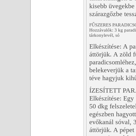
kisebb üvegekbe 
szárazgőzbe tess
FŰSZERES PARADICS
Hozzávalók: 3 kg paradic
tárkonylevél, só
Elkészítése: A p
áttörjük. A zöld
paradicsomléhez, 
belekeverjük a ta
téve hagyjuk kihű
ÍZESÍTETT PA
Elkészítése: Egy
50 dkg felszelete
egészben hagyott
evőkanál sóval, 3
áttörjük. A pépet