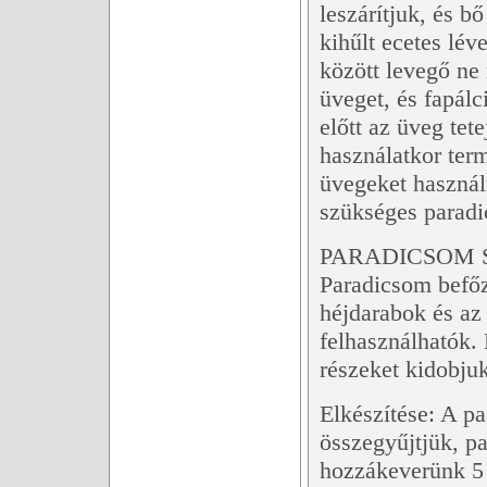
leszárítjuk, és b
kihűlt ecetes lé
között levegő ne
üveget, és fapálc
előtt az üveg tete
használatkor ter
üvegeket használ
szükséges paradi
PARADICSOM 
Paradicsom befő
héjdarabok és az
felhasználhatók.
részeket kidobjuk
Elkészítése: A p
összegyűjtjük, pa
hozzákeverünk 5 