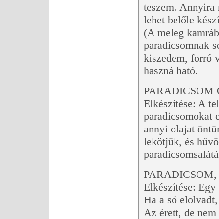
teszem. Annyira r
lehet belőle kész
(A meleg kamráb
paradicsomnak se
kiszedem, forró 
használható.
PARADICSOM 
Elkészítése: A te
paradicsomokat e
annyi olajat önt
lekötjük, és hűvö
paradicsomsalátát
PARADICSOM,
Elkészítése: Egy 
Ha a só elolvadt,
Az érett, de ne