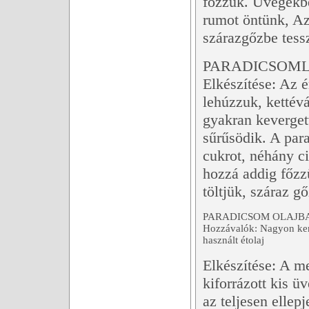
főzzük. Üvegekbe
rumot öntünk, Az
szárazgőzbe tess
PARADICSOML
Elkészítése: Az é
lehúzzuk, kettév
gyakran keverge
sűrűsödik. A pa
cukrot, néhány ci
hozzá addig főzz
töltjük, száraz g
PARADICSOM OLAJBA
Hozzávalók: Nagyon kemé
használt étolaj
Elkészítése: A m
kiforrázott kis ü
az teljesen elle