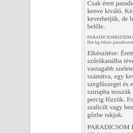
Csak érett paradi
kenve kiváló. Ké
keverhetjük, de 
belőle.
PARADICSOMDZSEM 0
Hat kg húsos paradicsom
Elkészítése: Éret
szűrőkanálba tév
vastagabb szelet
számítva, egy ke
szegfűszeget és 
szirupba tesszük
percig főzzük. Fo
szalicilt vagy be
gőzbe rakjuk.
PARADICSOM E