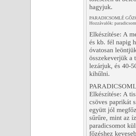
hagyjuk.
PARADICSOMLÉ GŐZ
Hozzávalók: paradicsom,
Elkészítése: A m
és kb. fél napig h
óvatosan leöntjük
összekeverjük a t
lezárjuk, és 40-
kihűlni.
PARADICSOMLÉ
Elkészítése: A ti
csöves paprikát s
együtt jól megfőz
sűrűre, mint az í
paradicsomot kül
főzéshez keveseb