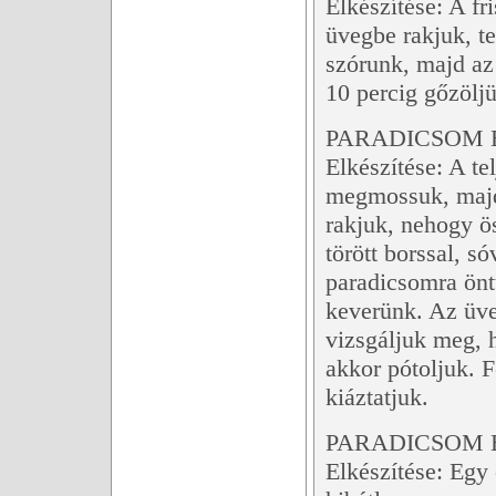
Elkészítése: A fr
üvegbe rakjuk, t
szórunk, majd az 
10 percig gőzöljü
PARADICSOM E
Elkészítése: A te
megmossuk, majd
rakjuk, nehogy ö
törött borssal, s
paradicsomra önt
keverünk. Az üve
vizsgáljuk meg, h
akkor pótoljuk. 
kiáztatjuk.
PARADICSOM E
Elkészítése: Egy 