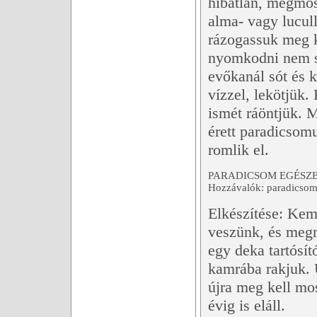
hibátlan, megmos
alma- vagy lucul
rázogassuk meg k
nyomkodni nem sz
evőkanál sót és k
vízzel, lekötjük.
ismét ráöntjük. M
érett paradicsom
romlik el.
PARADICSOM EGÉSZB
Hozzávalók: paradicsom
Elkészítése: Kem
veszünk, és megm
egy deka tartósít
kamrába rakjuk. Ú
újra meg kell mo
évig is eláll.