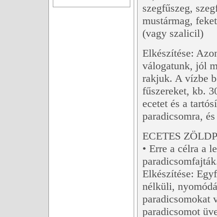
szegfűszeg, szegf
mustármag, feket
(vagy szalicil)
Elkészítése: Azo
válogatunk, jól
rakjuk. A vízbe b
fűszereket, kb. 3
ecetet és a tartós
paradicsomra, és
ECETES ZÖLDP
• Erre a célra a 
paradicsomfajták
Elkészítése: Egy
nélküli, nyomódá
paradicsomokat v
paradicsomot üve