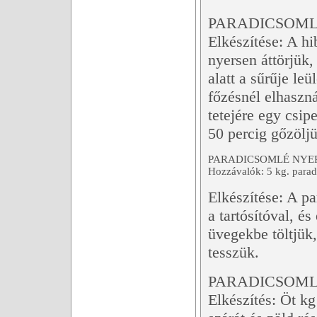
PARADICSOML
Elkészítése: A hi
nyersen áttörjük,
alatt a sűrűje leü
főzésnél elhaszná
tetejére egy csip
50 percig gőzöljü
PARADICSOMLÉ NYER
Hozzávalók: 5 kg. parad
Elkészítése: A p
a tartósítóval, é
üvegekbe töltjük,
tesszük.
PARADICSOML
Elkészítés: Öt k