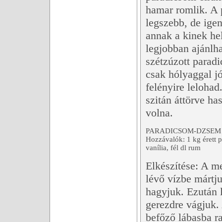
hamar romlik. A 
legszebb, de ige
annak a kinek he
legjobban ajánlha
szétzúzott paradi
csak hólyaggal jó
felényire lelohad
szitán áttörve ha
volna.
PARADICSOM-DZSEM
Hozzávalók: 1 kg érett p
vanília, fél dl rum
Elkészítése: A m
lévő vízbe mártju
hagyjuk. Ezután 
gerezdre vágjuk.
befőző lábasba ra