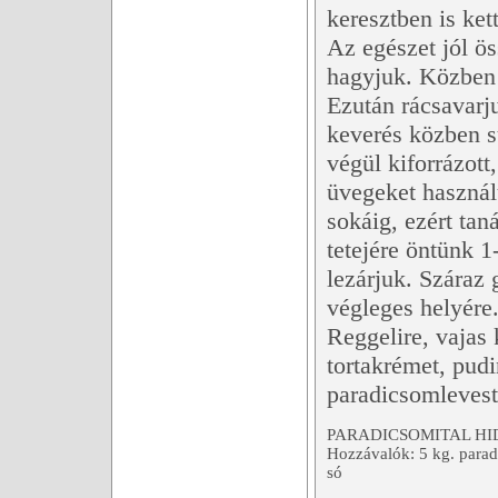
keresztben is kett
Az egészet jól ös
hagyjuk. Közben 
Ezután rácsavarju
keverés közben s
végül kiforrázott
üvegeket használ
sokáig, ezért ta
tetejére öntünk 
lezárjuk. Száraz 
végleges helyére.
Reggelire, vajas
tortakrémet, pudi
paradicsomlevest 
PARADICSOMITAL H
Hozzávalók: 5 kg. paradi
só