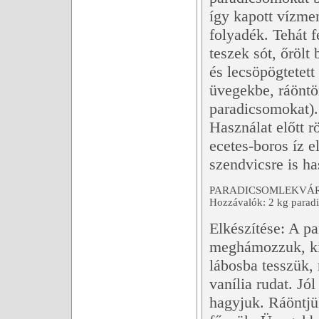
így kapott vízmen
folyadék. Tehát f
teszek sót, őröl
és lecsöpögtetett
üvegekbe, ráöntöm
paradicsomokat).
Használat előtt r
ecetes-boros íz e
szendvicsre is h
PARADICSOMLEKVÁR
Hozzávalók: 2 kg paradic
Elkészítése: A p
meghámozzuk, ki
lábosba tesszük, 
vanília rudat. Jó
hagyjuk. Ráöntjü