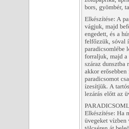
bors, gyömbér, ta
Elkészítése: A 
vágjuk, majd befő
engedett, és a hú
felfőzzük, sóval 
paradicsomlébe ló
forraljuk, majd a
száraz dunsztba 
akkor erősebben 
paradicsomot csa
ízesítjük. A tart
lezárás előtt az 
PARADICSOMLÉ
Elkészítése: Ha m
üvegeket vízben 
tölcséren át bele