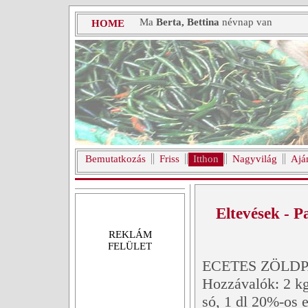
Ma
Berta, Bettina
névnap van
HOME
Bemutatkozás
Friss
Itthon
Nagyvilág
Ajá
Eltevések - P
REKLÁM
FELÜLET
ECETES ZÖLDP
Hozzávalók: 2 kg
só, 1 dl 20%-os e