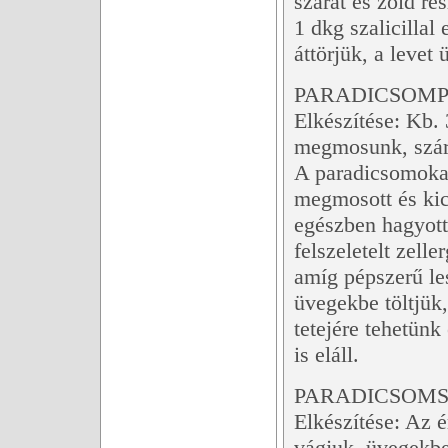
szárát és zöld ré
1 dkg szalicillal
áttörjük, a levet
PARADICSOMP
Elkészítése: Kb. 
megmosunk, szárát
A paradicsomokat
megmosott és kics
egészben hagyott
felszeletelt zell
amíg pépszerű les
üvegekbe töltjük
tetejére tehetünk
is eláll.
PARADICSOM
Elkészítése: Az 
vágjuk, üvegekbe 