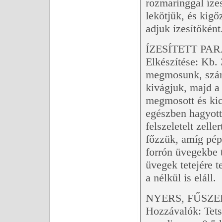
rozmaringgal ízes
lekötjük, és kigő
adjuk ízesítőként
ÍZESÍTETT P
Elkészítése: Kb. 
megmosunk, szárá
kivágjuk, majd a
megmosott és kics
egészben hagyott
felszeletelt zelle
főzzük, amíg péps
forrón üvegekbe t
üvegek tetejére 
a nélkül is eláll.
NYERS, FŰSZ
Hozzávalók: Tets