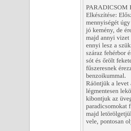
PARADICSOM E
Elkészítése: Elős
mennyiségét úgy 
jó kemény, de ér
majd annyi vizet 
ennyi lesz a szük
száraz fehérbor é
sót és őrölt feke
fűszeresnek érez
benzoikummal.
Ráöntjük a levet
légmentesen leköt
kibontjuk az üve
paradicsomokat fe
majd letörölgetjü
vele, pontosan ol