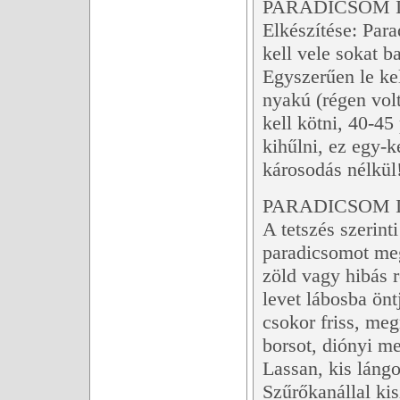
PARADICSOM 
Elkészítése: Para
kell vele sokat b
Egyszerűen le ke
nyakú (régen volt
kell kötni, 40-45 
kihűlni, ez egy-k
károsodás nélkül
PARADICSOM I
A tetszés szerint
paradicsomot meg
zöld vagy hibás r
levet lábosba ön
csokor friss, megm
borsot, diónyi me
Lassan, kis lángo
Szűrőkanállal ki