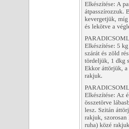
Elkészítése: A p
átpasszírozzuk. B
kevergetjük, míg 
és lekötve a végl
PARADICSOMLÉ
Elkészítése: 5 k
szárát és zöld ré
tördeljük, 1 dkg 
Ekkor áttörjük, a
rakjuk.
PARADICSOMLÉ
Elkészítése: Az 
összetörve lábas
lesz. Szitán áttö
rakjuk, szorosan 
ruha) közé rakjuk