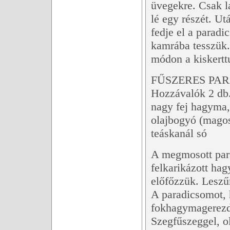
üvegekre. Csak l
lé egy részét. Ut
fedje el a paradi
kamrába tesszük.
módon a kiskertt
FŰSZERES PAR
Hozzávalók 2 db.
nagy fej hagyma,
olajbogyó (magos
teáskanál só
A megmosott para
felkarikázott hag
előfőzzük. Leszű
A paradicsomot, 
fokhagymagerezde
Szegfűszeggel, ola