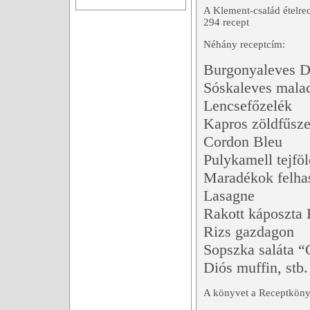
A Klement-család ételrec
294 recept
Néhány receptcím:
Burgonyaleves D
Sóskaleves mala
Lencsefőzelék
Kapros zöldfűszer
Cordon Bleu
Pulykamell tejfö
Maradékok felha
Lasagne
Rakott káposzta 
Rizs gazdagon
Sopszka saláta “
Diós muffin, stb.
A könyvet a Receptkönyv