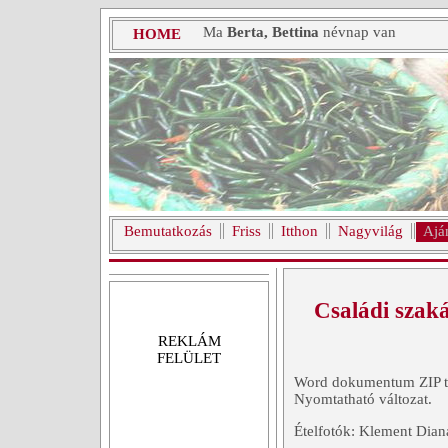
Ma
Berta, Bettina
névnap van
HOME
Bemutatkozás
Friss
Itthon
Nagyvilág
Ajá
Családi szak
REKLÁM
FELÜLET
Word dokumentum ZIP tö
Nyomtatható változat.
Ételfotók: Klement Dian