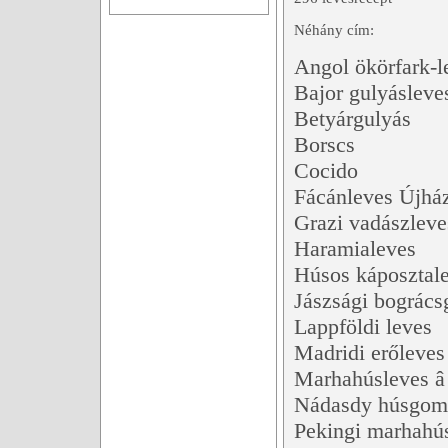
Néhány cím:
Angol ökörfark-l
Bajor gulyásleve
Betyárgulyás
Borscs
Cocido
Fácánleves Újhá
Grazi vadászleve
Haramialeves
Húsos káposztal
Jászsági bogrács
Lappföldi leves
Madridi erőleves
Marhahúsleves â
Nádasdy húsgom
Pekingi marhahús