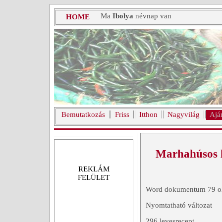
Ma
Ibolya
névnap van
HOME
Bemutatkozás
Friss
Itthon
Nagyvilág
Ajá
Marhahúsos l
REKLÁM
FELÜLET
Word dokumentum 79 ol
Nyomtatható változat
296 levesrecept