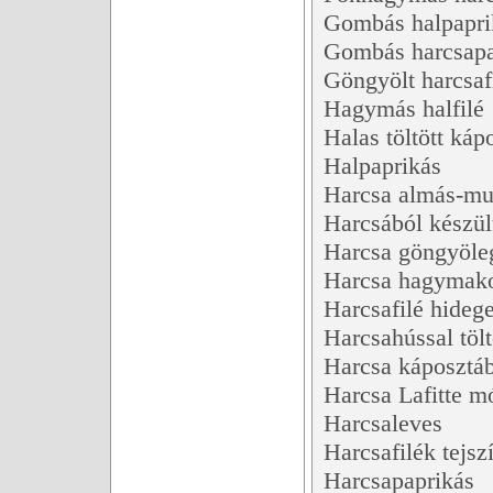
Gombás halpapri
Gombás harcsapa
Göngyölt harcsaf
Hagymás halfilé
Halas töltött káp
Halpaprikás
Harcsa almás-mus
Harcsából készült
Harcsa göngyöle
Harcsa hagymako
Harcsafilé hideg
Harcsahússal tölt
Harcsa káposztá
Harcsa Lafitte m
Harcsaleves
Harcsafilék tejsz
Harcsapaprikás