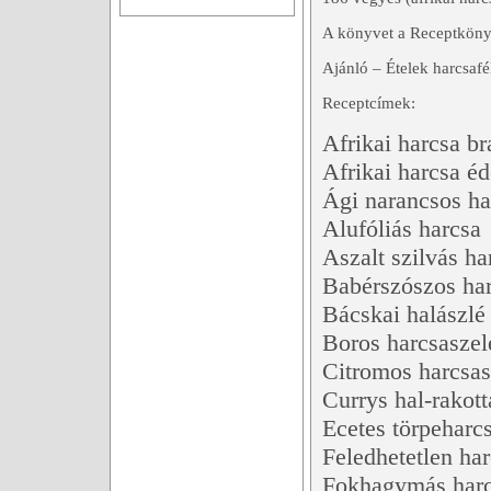
A könyvet a Receptkönyv
Ajánló – Ételek harcsafé
Receptcímek:
Afrikai harcsa b
Afrikai harcsa é
Ági narancsos ha
Alufóliás harcsa
Aszalt szilvás ha
Babérszószos ha
Bácskai halászlé
Boros harcsaszel
Citromos harcsas
Currys hal-rakott
Ecetes törpeharc
Feledhetetlen har
Fokhagymás harc