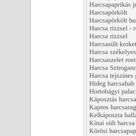
Harcsapaprikás j
Harcsapörkölt
Harcsapörkölt b
Harcsa rizzsel - 
Harcsa rizzsel
Harcsasült kroket
Harcsa székelye
Harcsaszelet ros
Harcsa Sztrogan
Harcsa tejszínes
Hideg harcsahab 
Hortobágyi palac
Káposztás harcs
Kapros harcsara
Kelkáposzta halla
Kínai sült harcsa
Körösi harcsapap