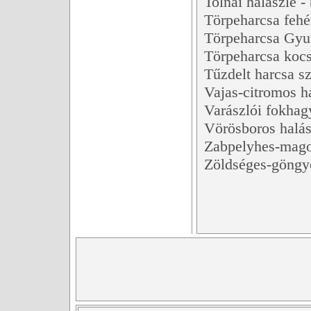
Tolnai halászlé -
Törpeharcsa fehé
Törpeharcsa Gyu
Törpeharcsa koc
Tűzdelt harcsa s
Vajas-citromos h
Varászlói fokha
Vörösboros halás
Zabpelyhes-magos
Zöldséges-göngyö