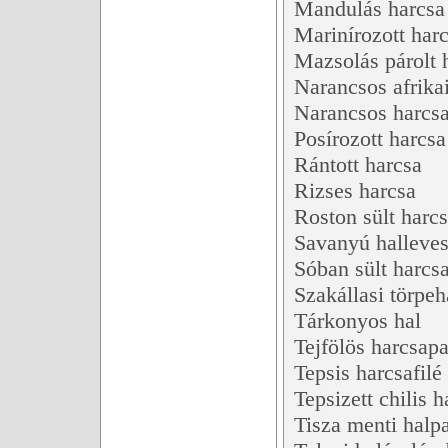
Mandulás harcsa
Marinírozott har
Mazsolás párolt 
Narancsos afrika
Narancsos harcs
Posírozott harcsa
Rántott harcsa
Rizses harcsa
Roston sült harc
Savanyú halleve
Sóban sült harcs
Szakállasi törpeh
Tárkonyos hal
Tejfölös harcsap
Tepsis harcsafil
Tepsizett chilis h
Tisza menti halp