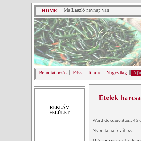
Ma
László
névnap van
HOME
Bemutatkozás
Friss
Itthon
Nagyvilág
Ajá
Ételek harcsa
REKLÁM
FELÜLET
Word dokumentum, 46 o
Nyomtatható változat
186 vegyes (afrikai harc