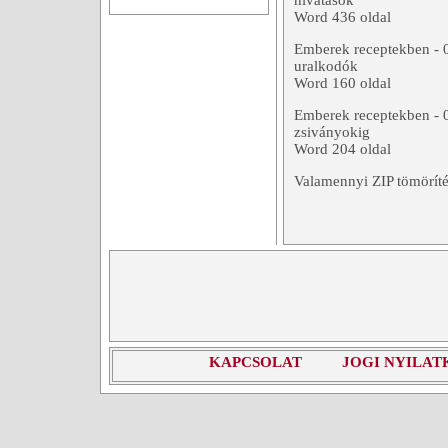
hivatások
Word 436 oldal
Emberek receptekben - 
uralkodók
Word 160 oldal
Emberek receptekben - 0
zsiványokig
Word 204 oldal
Valamennyi ZIP tömöríté
KAPCSOLAT
JOGI NYILAT