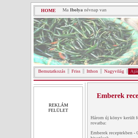
Ma
Ibolya
névnap van
HOME
Bemutatkozás
Friss
Itthon
Nagyvilág
Ajá
Emberek rec
REKLÁM
FELÜLET
Három új könyv került f
rovatba:
Emberek receptekben - 0