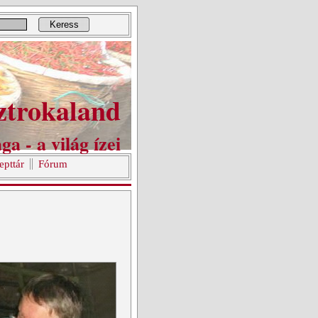
Keress
ztrokaland
ga - a világ ízei
epttár
Fórum