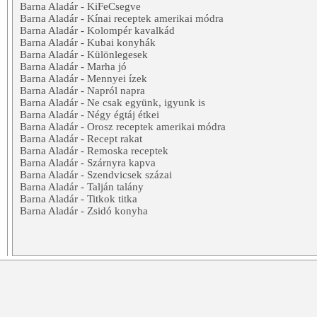
Barna Aladár - KiFeCsegve
Barna Aladár - Kínai receptek amerikai módra
Barna Aladár - Kolompér kavalkád
Barna Aladár - Kubai konyhák
Barna Aladár - Különlegesek
Barna Aladár - Marha jó
Barna Aladár - Mennyei ízek
Barna Aladár - Napról napra
Barna Aladár - Ne csak együnk, igyunk is
Barna Aladár - Négy égtáj étkei
Barna Aladár - Orosz receptek amerikai módra
Barna Aladár - Recept rakat
Barna Aladár - Remoska receptek
Barna Aladár - Szárnyra kapva
Barna Aladár - Szendvicsek százai
Barna Aladár - Talján talány
Barna Aladár - Titkok titka
Barna Aladár - Zsidó konyha