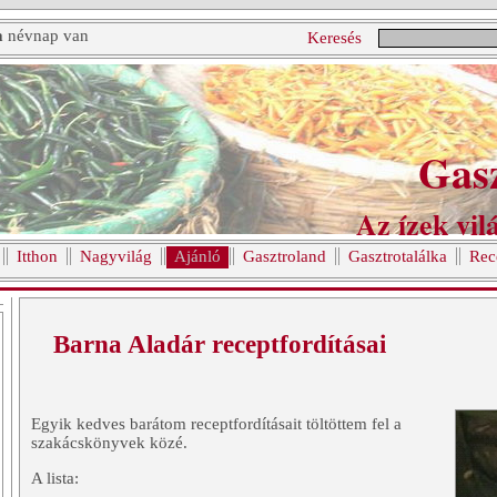
a
névnap van
Keresés
Gas
Az ízek vilá
Itthon
Nagyvilág
Ajánló
Gasztroland
Gasztrotalálka
Rec
Barna Aladár receptfordításai
Egyik kedves barátom receptfordításait töltöttem fel a
szakácskönyvek közé.
A lista: