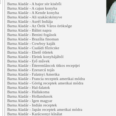
Barna Aladár - A bajor sör kisérői
Barna Aladár - A cajun konyha
Barna Aladár - A Kende konyha
Barna Aladár - Ali szakácskönyve
Barna Aladár - Aurél Indiája
Barna Aladár - Az Örök Város öröksége
Barna Aladár - Bálint napra
Barna Aladár - Benini fogások
Barna Aladár - Brazília finoman
Barna Aladár - Cowboy kaják
Barna Aladár - Családi főzöcske
Barna Aladár - Ehető ötletek
Barna Aladár - Eleink konyhájából
Barna Aladár - Erő művek
Barna Aladár - Étteremláncok titkos receptjei
Barna Aladár - Ezerarcú tojás
Barna Aladár - Falatnyi Amerika
Barna Aladár - Francia receptek amerikai módra
Barna Aladár - Görög receptek amerikai módra
Barna Aladár - Hal-falatok
Barna Aladár - Hallakoma
Barna Aladár - Hollandusok
Barna Aladár - Igen magyar
Barna Aladár - Indián receptek
Barna Aladár - Japán receptek amerikai módra
Barna Aladár - Karácsonyi kínálat