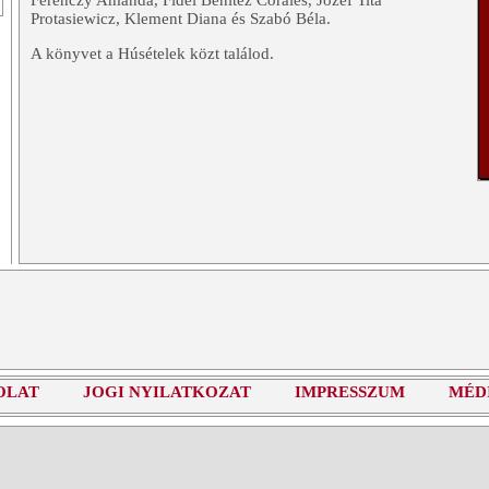
Ferenczy Amanda, Fidel Benitez Corales, Józef Tita
Protasiewicz, Klement Diana és Szabó Béla.
A könyvet a Húsételek közt találod.
OLAT
JOGI NYILATKOZAT
IMPRESSZUM
MÉD