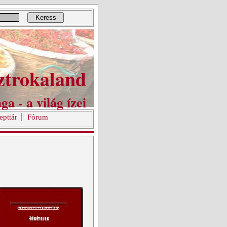
Keress
ztrokaland
ga - a világ ízei
epttár
Fórum