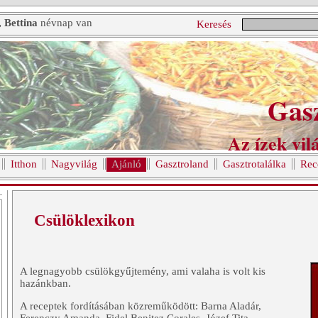
, Bettina
névnap van
Keresés
Gas
Az ízek vilá
Itthon
Nagyvilág
Ajánló
Gasztroland
Gasztrotalálka
Rec
Csülöklexikon
A legnagyobb csülökgyűjtemény, ami valaha is volt kis
hazánkban.
A receptek fordításában közreműködött: Barna Aladár,