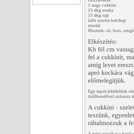
Hozzávalók:
1 nagy cukkini
15 dkg sonka
15 dkg sajt
ízlés szerint ketchup
mustár
fűszerek: só, bors, oreg
Elkészítés:
Kb fél cm vastagr
fel a cukkinit, m
amíg levet ereszt
apró kockára vágj
előmelegítjük.
Egy tepsit kibélelünk sü
törlőkendővel szárazra tö
A cukkini - szele
teszünk, egyenle
ráhalmozzuk a fel
A mini-pizzákat a forró s