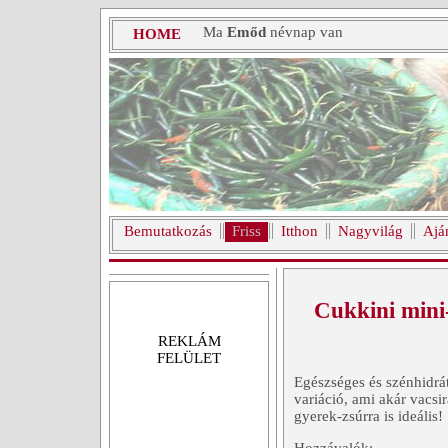
Ma
Emőd
névnap van
HOME
Bemutatkozás
Friss
Itthon
Nagyvilág
Ajá
Cukkini mini
REKLÁM
FELÜLET
Egészséges és szénhidrá
variáció, ami akár vacsi
gyerek-zsúrra is ideális!