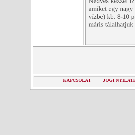
Nedves kézzel íz
amiket egy nagy 
vízbe) kb. 8-10 p
máris tálalhatjuk
KAPCSOLAT
JOGI NYILAT