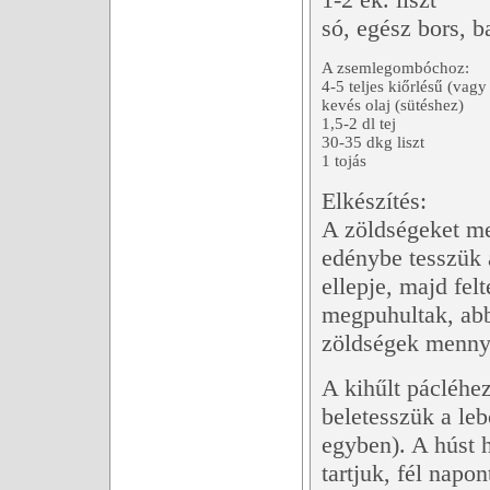
só, egész bors, b
A zsemlegombóchoz:
4-5 teljes kiőrlésű (vag
kevés olaj (sütéshez)
1,5-2 dl tej
30-35 dkg liszt
1 tojás
Elkészítés:
A zöldségeket me
edénybe tesszük a
ellepje, majd fel
megpuhultak, abb
zöldségek mennyi
A kihűlt pácléhez
beletesszük a le
egyben). A húst 
tartjuk, fél napon