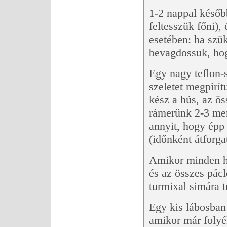
1-2 nappal későb
feltesszük főni),
esetében: ha szük
bevagdossuk, hog
Egy nagy teflon-
szeletet megpirít
kész a hús, az ös
rámerünk 2-3 mer
annyit, hogy épp 
(időnként átforg
Amikor minden hú
és az összes pác
turmixal simára t
Egy kis lábosban 
amikor már folyé