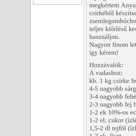
megkértem Anyu
csirkéből készíts
zsemlegombóchoz
teljes kiőrlésű k
használjon.
Nagyon finom let
így kérem!
Hozzávalók:
A vadashoz:
kb. 1 kg csirke 
4-5 nagyobb sárg
3-4 nagyobb fehé
2-3 nagyobb fej
1-2 ek 10%-os ece
1-2 el. cukor (ízl
1,5-2 dl tejföl (íz
1-2 ek. liszt