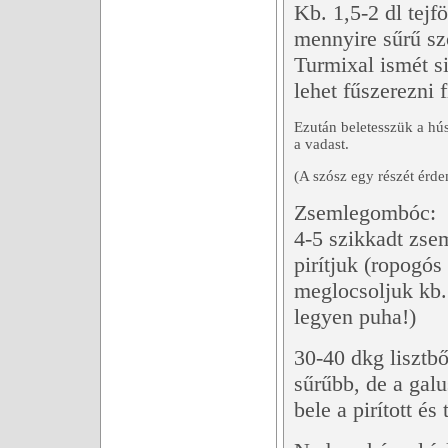
Kb. 1,5-2 dl tejf
mennyire sűrű szó
Turmixal ismét s
lehet fűszerezni 
Ezután beletesszük a hús
a vadast.
(A szósz egy részét érd
Zsemlegombóc:
4-5 szikkadt zse
pirítjuk (ropogós
meglocsoljuk kb. 
legyen puha!)
30-40 dkg lisztbő
sűrűbb, de a galu
bele a pirított é