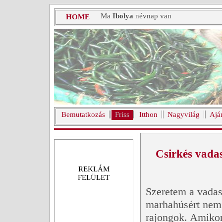
Ma
Ibolya
névnap van
HOME
Bemutatkozás
Friss
Itthon
Nagyvilág
Ajá
Csirkés vada
REKLÁM
FELÜLET
Szeretem a vadas
marhahúsért nem
rajongok. Amikor