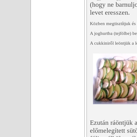
(hogy ne barnulj
levet eresszen.
Közben megtisztítjuk és
A joghurtba (tejfölbe) b
A cukkiniről leöntjük a l
Ezután ráöntjük a
előmelegített süt