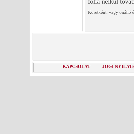
fólia nélkül továb
Köretként, vagy önálló é
KAPCSOLAT
JOGI NYILAT