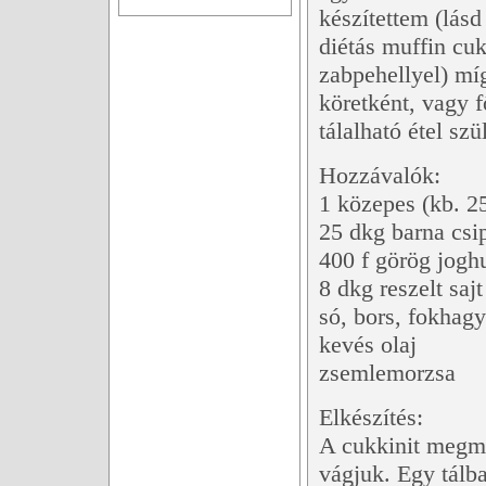
készítettem (lásd
diétás muffin cuk
zabpehellyel) mí
köretként, vagy f
tálalható étel szül
Hozzávalók:
1 közepes (kb. 2
25 dkg barna cs
400 f görög joghu
8 dkg reszelt sajt
só, bors, fokhagy
kevés olaj
zsemlemorzsa
Elkészítés:
A cukkinit megmo
vágjuk. Egy tálba