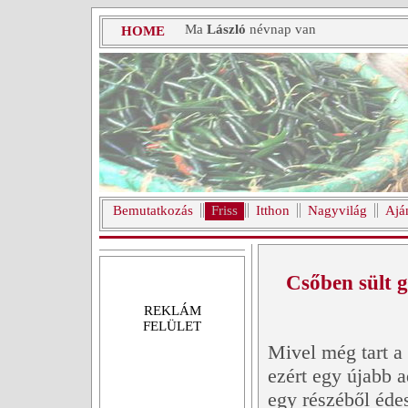
Ma
László
névnap van
HOME
Bemutatkozás
Friss
Itthon
Nagyvilág
Ajá
Csőben sült 
REKLÁM
FELÜLET
Mivel még tart a
ezért egy újabb 
egy részéből éde