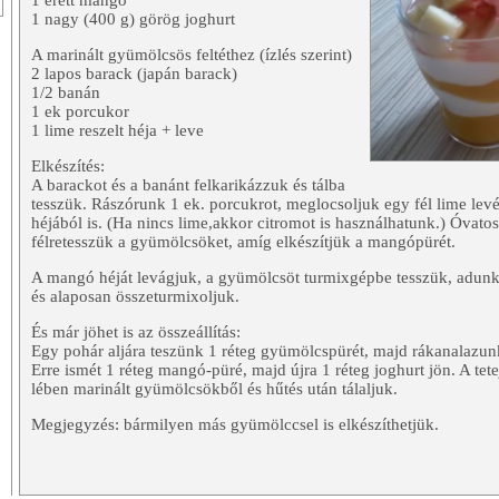
1 érett mangó
1 nagy (400 g) görög joghurt
A marinált gyümölcsös feltéthez (ízlés szerint)
2 lapos barack (japán barack)
1/2 banán
1 ek porcukor
1 lime reszelt héja + leve
Elkészítés:
A barackot és a banánt felkarikázzuk és tálba
tesszük. Rászórunk 1 ek. porcukrot, meglocsoljuk egy fél lime levé
héjából is. (Ha nincs lime,akkor citromot is használhatunk.) Óvatos
félretesszük a gyümölcsöket, amíg elkészítjük a mangópürét.
A mangó héját levágjuk, a gyümölcsöt turmixgépbe tesszük, adunk
és alaposan összeturmixoljuk.
És már jöhet is az összeállítás:
Egy pohár aljára teszünk 1 réteg gyümölcspürét, majd rákanalazunk
Erre ismét 1 réteg mangó-püré, majd újra 1 réteg joghurt jön. A tet
lében marinált gyümölcsökből és hűtés után tálaljuk.
Megjegyzés: bármilyen más gyümölccsel is elkészíthetjük.