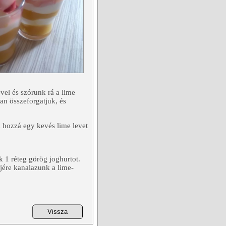
vel és szórunk rá a lime
an összeforgatjuk, és
 hozzá egy kevés lime levet
 1 réteg görög joghurtot.
ejére kanalazunk a lime-