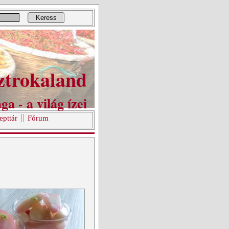
Keress
ztrokaland
ga - a világ ízei
epttár
Fórum