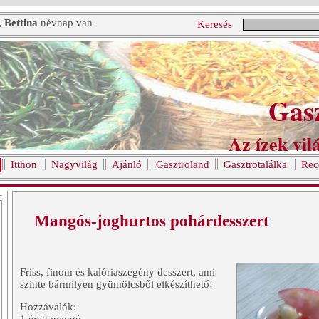
, Bettina
névnap van
Keresés
Gas
Az ízek vilá
Itthon
Nagyvilág
Ajánló
Gasztroland
Gasztrotalálka
Rec
Mangós-joghurtos pohárdesszert
Friss, finom és kalóriaszegény desszert, ami
szinte bármilyen gyümölcsből elkészíthető!
Hozzávalók: