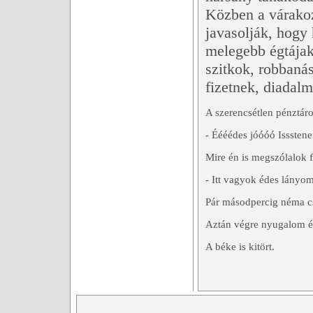
Közben a várako
javasolják, hogy
melegebb égtájakr
szitkok, robbanás
fizetnek, diadal
A szerencsétlen pénztáro
- Éééédes jóóóó Isssten
Mire én is megszólalok 
- Itt vagyok édes lányo
Pár másodpercig néma cs
Aztán végre nyugalom é
A béke is kitört.