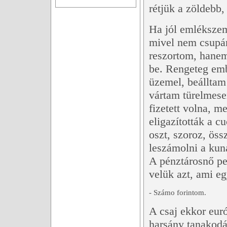
rétjük a zöldebb
Ha jól emlékszem
mivel nem csupá
reszortom, hanem
be. Rengeteg emb
üzemel, beálltam 
vártam türelmese
fizetett volna, 
eligazították a c
oszt, szoroz, öss
leszámolni a kun
A pénztárosnő ped
velük azt, ami eg
- Számo forintom.
A csaj ekkor euró
harsány tanakodás