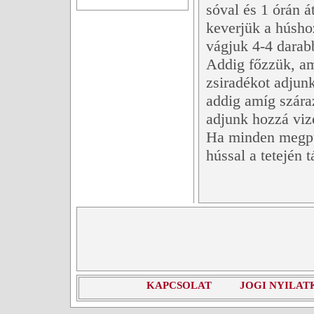
sóval és 1 órán á
keverjük a húsho
vágjuk 4-4 darab
Addig főzzük, am
zsiradékot adjun
addig amíg szára
adjunk hozzá vize
Ha minden megpuh
hússal a tetején t
KAPCSOLAT
JOGI NYILAT