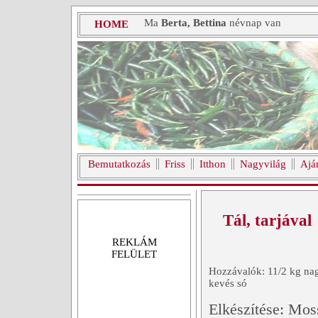
Ma
Berta, Bettina
névnap van
HOME
Bemutatkozás
Friss
Itthon
Nagyvilág
Ajá
Tál, tarjával
REKLÁM
FELÜLET
Hozzávalók: 11/2 kg nagy
kevés só
Elkészítése: Mos