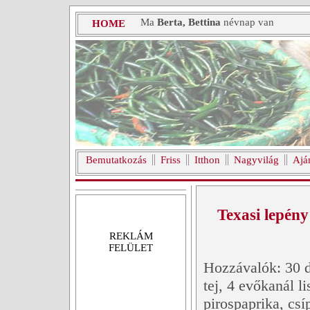
Ma
Berta, Bettina
névnap van
HOME
Bemutatkozás
Friss
Itthon
Nagyvilág
Ajá
Texasi lepény
REKLÁM
FELÜLET
Hozzávalók: 30 d
tej, 4 evőkanál l
pirospaprika, cs