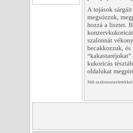
A tojások sárgáit
megsózzuk, megpa
hozzá a lisztet. 
konzervkukoricát
szalonnát vékonyr
becakkozzuk, és 
“kakastaréjokat” 
kukoricás tésztá
oldalukat megpirí
Sült szalonnaszeletekkel 