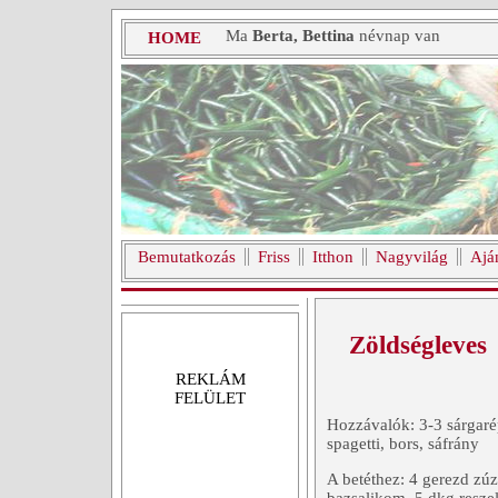
Ma
Berta, Bettina
névnap van
HOME
Bemutatkozás
Friss
Itthon
Nagyvilág
Ajá
Zöldségleves
REKLÁM
FELÜLET
Hozzávalók: 3-3 sárgaré
spagetti, bors, sáfrány
A betéthez: 4 gerezd zú