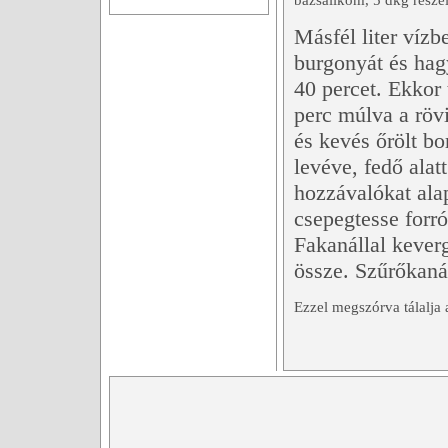
bazsalikom, 5 dkg resze
Másfél liter vízb
burgonyát és hag
40 percet. Ekkor
perc múlva a rövi
és kevés őrölt bo
levéve, fedő alat
hozzávalókat ala
csepegtesse forró
Fakanállal keverg
össze. Szűrőkanál
Ezzel megszórva tálalja 