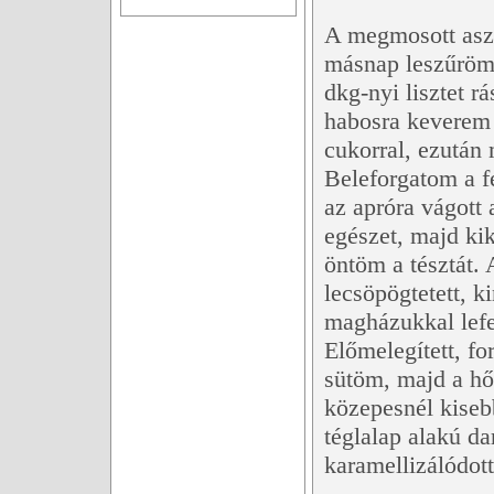
A megmosott aszal
másnap leszűröm
dkg-nyi lisztet r
habosra keverem a
cukorral, ezután
Beleforgatom a f
az apróra vágott 
egészet, majd kik
öntöm a tésztát.
lecsöpögtetett, k
magházukkal lefe
Előmelegített, fo
sütöm, majd a hő
közepesnél kiseb
téglalap alakú d
karamellizálódott