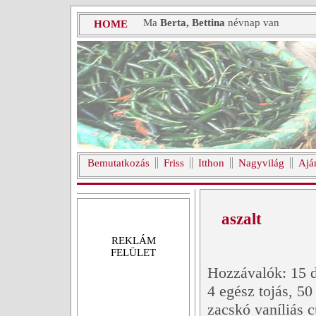
Ma
Berta, Bettina
névnap van
HOME
Bemutatkozás
Friss
Itthon
Nagyvilág
Ajá
aszalt
REKLÁM
FELÜLET
Hozzávalók: 15 dk
4 egész tojás, 50
zacskó vaníliás c