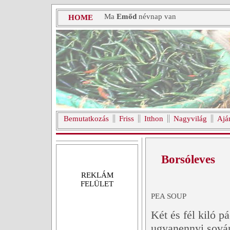
Ma
Emőd
névnap van
HOME
Bemutatkozás
Friss
Itthon
Nagyvilág
Ajá
Borsóleves
REKLÁM
FELÜLET
PEA SOUP
Két és fél kiló p
ugyanennyi sován