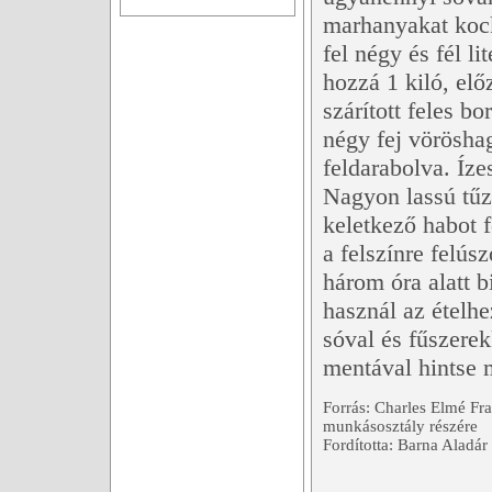
marhanyakat kock
fel négy és fél li
hozzá 1 kiló, elő
szárított feles bo
négy fej vörösha
feldarabolva. Íze
Nagyon lassú tűz
keletkező habot f
a felszínre felú
három óra alatt bi
használ az ételh
sóval és fűszerek
mentával hintse 
Forrás: Charles Elmé Fra
munkásosztály részére
Fordította: Barna Aladár