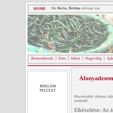
Ma
Berta, Bettina
névnap van
HOME
Bemutatkozás
Friss
Itthon
Nagyvilág
Ajá
Áfonyadzse
REKLÁM
FELÜLET
Hozzávalók: áfonya, kil
zselésítő
Elkészítése: Az 