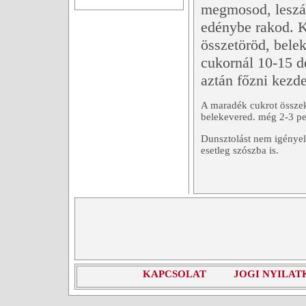
megmosod, leszá
edénybe rakod. 
összetöröd, bele
cukornál 10-15 d
aztán főzni kezd
A maradék cukrot összekev
belekevered. még 2-3 per
Dunsztolást nem igényel
esetleg szószba is.
KAPCSOLAT
JOGI NYILAT