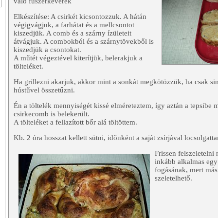
való fűszerkeverék
Elkészítése: A csirkét kicsontozzuk. A hátán
végigvágjuk, a farhátat és a mellcsontot
kiszedjük. A comb és a szárny ízületeit
átvágjuk. A combokból és a szárnytövekből is
kiszedjük a csontokat.
A műtét végeztével kiterítjük, belerakjuk a
tölteléket.
Ha grillezni akarjuk, akkor mint a sonkát megkötözzük, ha csak si
hústűvel összetűzni.
Én a töltelék mennyiségét kissé elméreteztem, így aztán a tepsibe
csirkecomb is belekerült.
A tölteléket a fellazított bőr alá töltöttem.
Kb. 2 óra hosszat kellett sütni, időnként a saját zsírjával locsolgatt
Frissen felszeletelni
inkább alkalmas egy
fogásának, mert más
szeletelhető.