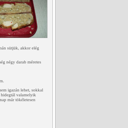
mán sütjük, akkor elég
 még négy darab méretes
am.
 nem igazán lehet, sokkal
 hidegtál valamelyik
nap már tökéletesen