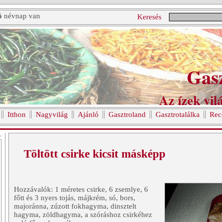
ó
névnap van
Keresés
Gas
Az ízek vilá
Itthon
Nagyvilág
Ajánló
Gasztroland
Gasztrotalálka
Rec
Töltött csirke kicsit másképp
Hozzávalók: 1 méretes csirke, 6 zsemlye, 6
főtt és 3 nyers tojás, májkrém, só, bors,
majoránna, zúzott fokhagyma, dinsztelt
hagyma, zöldhagyma, a szóráshoz csirkéhez