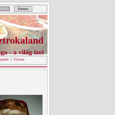
Keress
ztrokaland
ga - a világ ízei
epttár
Fórum