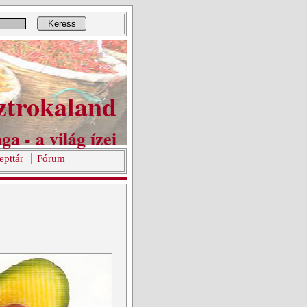
Keress
ztrokaland
ga - a világ ízei
epttár
Fórum