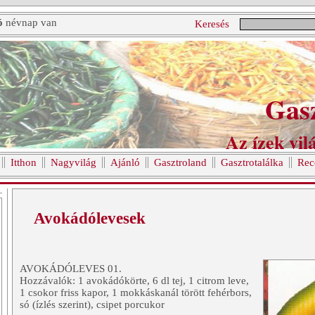
ó
névnap van
Keresés
Gas
Az ízek vilá
Itthon
Nagyvilág
Ajánló
Gasztroland
Gasztrotalálka
Rec
Avokádólevesek
AVOKÁDÓLEVES 01.
Hozzávalók: 1 avokádókörte, 6 dl tej, 1 citrom leve,
1 csokor friss kapor, 1 mokkáskanál törött fehérbors,
só (ízlés szerint), csipet porcukor