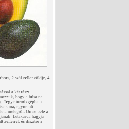
rbors, 2 szál zeller zöldje, 4
ással a két részt
ámozzuk, hogy a húsa ne
eg. Tegye turmixgépbe a
sítse sima, egynemű
le a melegről. Öntse bele a
djanak. Letakarva hagyja
zellerrel, és díszítse a