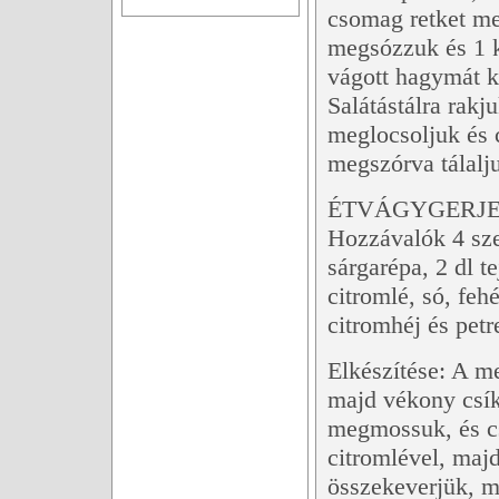
csomag retket me
megsózzuk és 1 k
vágott hagymát 
Salátástálra rakju
meglocsoljuk és 
megszórva tálalj
ÉTVÁGYGERJE
Hozzávalók 4 sze
sárgarépa, 2 dl t
citromlé, só, fehé
citromhéj és pet
Elkészítése: A me
majd vékony csík
megmossuk, és cs
citromlével, maj
összekeverjük, ma