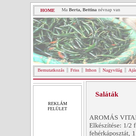
Ma
Berta, Bettina
névnap van
HOME
Bemutatkozás
Friss
Itthon
Nagyvilág
Ajá
Saláták
REKLÁM
FELÜLET
AROMÁS VITA
Elkészítése: 1/2 f
fehérkáposztát, 1