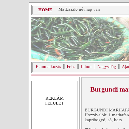
Ma
László
névnap van
HOME
Bemutatkozás
Friss
Itthon
Nagyvilág
Ajá
Burgundi ma
REKLÁM
FELÜLET
BURGUNDI MARHAF
Hozzávalók: 1 marhafarok
kapribogyó, só, bors