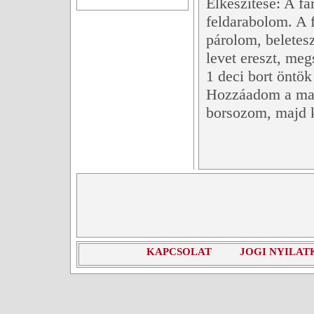
Elkészítése: A fa
feldarabolom. A 
párolom, beletes
levet ereszt, me
1 deci bort öntök
Hozzáadom a mara
borsozom, majd 
KAPCSOLAT
JOGI NYILAT