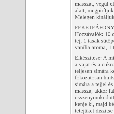
masszát, végül el
alatt, megpirítjuk
Melegen kínáljuk
FEKETEÁFONY
Hozzávalók: 10 dkg
tej, 1 tasak sütő
vanília aroma, 1 
Elkészítése: A m
a vajat és a cukr
teljesen simára k
fokozatosan hints
simára a tejjel é
massza, akkor fak
összenyomkodott 
kenje ki, majd k
tetejüket díszíts