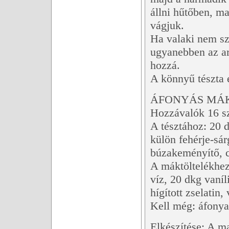
állni hűtőben, m
vágjuk.
Ha valaki nem sz
ugyanebben az ar
hozzá.
A könnyű tészta e
ÁFONYÁS MÁ
Hozzávalók 16 sz
A tésztához: 20 d
külön fehérje-sár
búzakeményítő, cs
A máktöltelékhez:
víz, 20 dkg vaníl
hígított zselatin,
Kell még: áfonya
Elkészítése: A ma