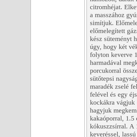
citromhéjat. Elke
a masszához gyúrj
simítjuk. Előmel
előmelegített gáz
kész süteményt h
úgy, hogy két vé
folyton keverve 1
harmadával megk
porcukorral össz
sütőtepsi nagyság
maradék zselé fe
felével és egy é
kockákra vágjuk 
hagyjuk megkemé
kakaóporral, 1.5 
kókuszzsírral. A
keveréssel, lassú