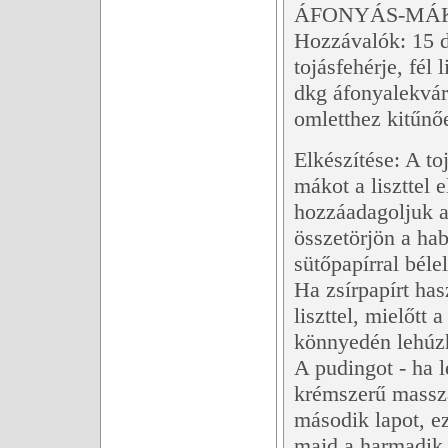
ÁFONYÁS-MÁ
Hozzávalók: 15 d
tojásfehérje, fél 
dkg áfonyalekvár
omletthez kitűnő
Elkészítése: A to
mákot a liszttel 
hozzáadagoljuk a
összetörjön a ha
sütőpapírral béle
Ha zsírpapírt has
liszttel, mielőtt 
könnyedén lehúzh
A pudingot - ha l
krémszerű masszá
második lapot, ez
majd a harmadik 