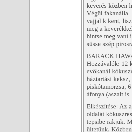
keverés közben hi
Végül fakanállal 
vajjal kikent, li
meg a keverékkel
hintse meg vaníli
süsse szép pirosr
BARACK HAW
Hozzávalók: 12 k
evőkanál kókuszr
háztartási keksz,
piskótamorzsa, 6
áfonya (aszalt is
Elkészítése: Az a
oldalát kókuszres
tepsibe rakjuk. 
ültetünk. Közben 