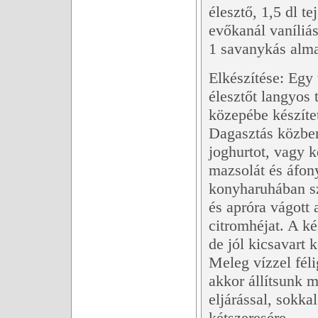
élesztő, 1,5 dl te
evőkanál vaníliá
1 savanykás alma
Elkészítése: Egy t
élesztőt langyos t
közepébe készíte
Dagasztás közben
joghurtot, vagy k
mazsolát és áfony
konyharuhában sz
és apróra vágott
citromhéjat. A ké
de jól kicsavart 
Meleg vízzel féli
akkor állítsunk m
eljárással, sokka
kétszeresére.