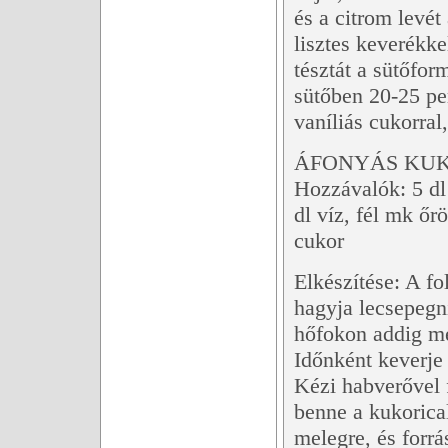
és a citrom levét
lisztes keverékke
tésztát a sütőfor
sütőben 20-25 per
vaníliás cukorral
ÁFONYÁS KU
Hozzávalók: 5 dl á
dl víz, fél mk őrö
cukor
Elkészítése: A f
hagyja lecsepegni
hőfokon addig me
Időnként keverje
Kézi habverővel 
benne a kukorical
melegre, és forrá