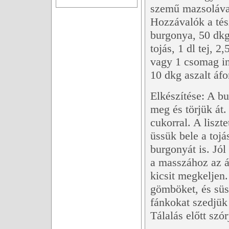
szemű mazsoláva
Hozzávalók a tés
burgonya, 50 dkg 
tojás, 1 dl tej, 2
vagy 1 csomag in
10 dkg aszalt áf
Elkészítése: A 
meg és törjük át.
cukorral. A lisz
üssük bele a tojá
burgonyát is. Jó
a masszához az áf
kicsit megkeljen.
gömböket, és süs
fánkokat szedjük
Tálalás előtt szó