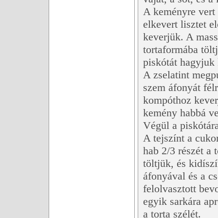
A keményre vert t
elkevert lisztet 
keverjük. A mass
tortaformába tölt
piskótát hagyjuk 
A zselatint megp
szem áfonyát félr
kompóthoz keverjü
kemény habbá ver
Végül a piskótára 
A tejszínt a cuko
hab 2/3 részét a
töltjük, és kidísz
áfonyával és a cso
felolvasztott bev
egyik sarkára apr
a torta szélét.