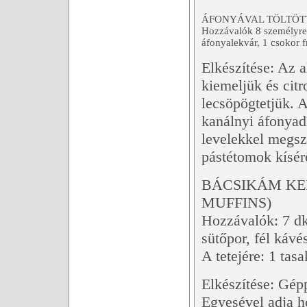
ÁFONYÁVAL TÖLTÖT
Hozzávalók 8 személyre:
áfonyalekvár, 1 csokor f
Elkészítése: Az 
kiemeljük és citr
lecsöpögtetjük. 
kanálnyi áfonyad
levelekkel megsz
pástétomok kísérő
BÁCSIKÁM KE
MUFFINS)
Hozzávalók: 7 dkg 
sütőpor, fél kávé
A tetejére: 1 tas
Elkészítése: Gépp
Egyesével adja h