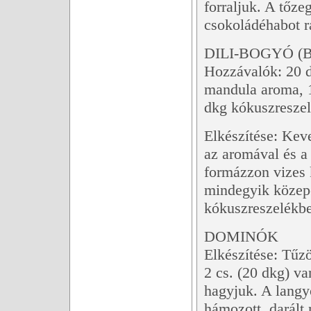
forraljuk. A tőz
csokoládéhabot r
DILI-BOGYÓ (
Hozzávalók: 20 d
mandula aroma, 1
dkg kókuszresze
Elkészítése: Keve
az aromával és a
formázzon vizes 
mindegyik közepé
kókuszreszelékbe,
DOMINÓK
Elkészítése: Tűz
2 cs. (20 dkg) va
hagyjuk. A langy
hámozott, darált 