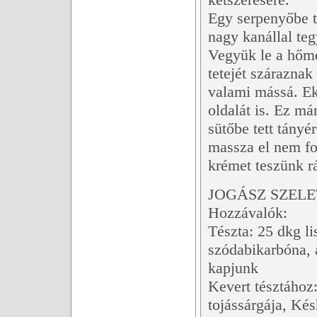
Egy serpenyőbe t
nagy kanállal te
Vegyük le a hőmé
tetejét száraznak
valami mássá. Ek
oldalát is. Ez m
sütőbe tett tányér
massza el nem fo
krémet teszünk r
JOGÁSZ SZELE
Hozzávalók:
Tészta: 25 dkg li
szódabikarbóna, a
kapjunk
Kevert tésztához:
tojássárgája, Ké