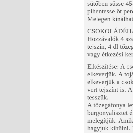
sütőben süsse 45-
pihentesse öt per
Melegen kínálhatj
CSOKOLÁDÉH
Hozzávalók 4 sze
tejszín, 4 dl tőz
vagy étkezési ke
Elkészítése: A cs
elkeverjük. A toj
elkeverjük a cso
vert tejszínt is.
tesszük.
A tőzegáfonya le
burgonyalisztet é
melegítjük. Amiko
hagyjuk kihűlni. 