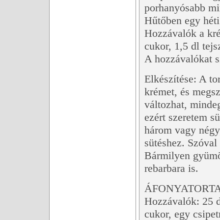
porhanyósabb min
Hűtőben egy hétig
Hozzávalók a kré
cukor, 1,5 dl tejs
A hozzávalókat s
Elkészítése: A to
krémet, és megsz
változhat, minde
ezért szeretem sü
három vagy négy,
sütéshez. Szóval 
Bármilyen gyümöl
rebarbara is.
ÁFONYATORTA 
Hozzávalók: 25 d
cukor, egy csipetn