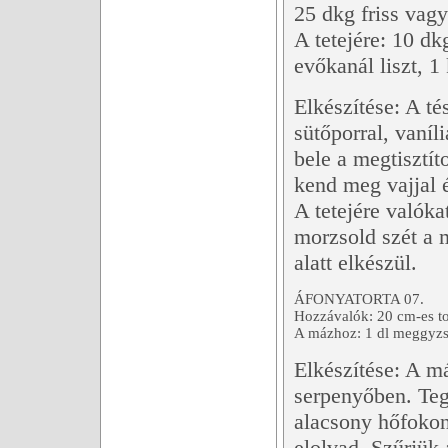
25 dkg friss vagy
A tetejére: 10 dk
evőkanál liszt, 1
Elkészítése: A té
sütőporral, vaníli
bele a megtisztít
kend meg vajjal é
A tetejére valóka
morzsold szét a m
alatt elkészül.
ÁFONYATORTA 07.
Hozzávalók: 20 cm-es tor
A mázhoz: 1 dl meggyzse
Elkészítése: A m
serpenyőben. Teg
alacsony hőfokon
elolvad. Szűrjük 