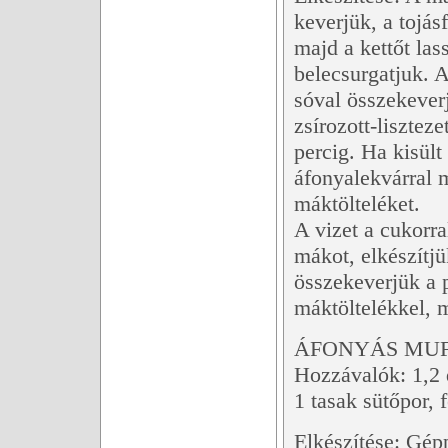
keverjük, a tojás
majd a kettőt la
belecsurgatjuk. A
sóval összekever
zsírozott-lisztez
percig. Ha kisült
áfonyalekvárral m
máktölteléket.
A vizet a cukorral
mákot, elkészítj
összekeverjük a pu
máktöltelékkel, ma
ÁFONYÁS MUF
Hozzávalók: 1,2 dl
1 tasak sütőpor, 
Elkészítése: Gépp