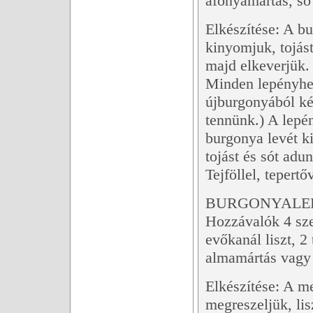
áfonyamártás, só 
Elkészítése: A bu
kinyomjuk, tojást
majd elkeverjük.
Minden lepényhe
újburgonyából ké
tennünk.) A lepén
burgonya levét ki
tojást és sót adu
Tejföllel, tepert
BURGONYALE
Hozzávalók 4 sze
evőkanál liszt, 2
almamártás vagy t
Elkészítése: A me
megreszeljük, lis