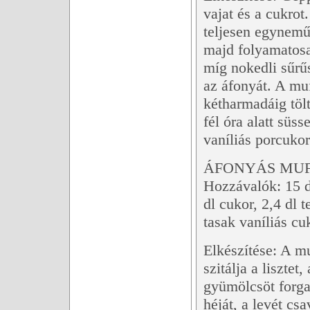
vajat és a cukrot
teljesen egyneműv
majd folyamatosan
míg nokedli sűrűs
az áfonyát. A muf
kétharmadáig tölt
fél óra alatt süss
vaníliás porcukor
ÁFONYÁS MUF
Hozzávalók: 15 dk
dl cukor, 2,4 dl t
tasak vaníliás cu
Elkészítése: A m
szitálja a lisztet
gyümölcsöt forgas
héját, a levét csav