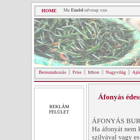
Ma
Emőd
névnap van
HOME
Bemutatkozás
Friss
Itthon
Nagyvilág
Ajá
Áfonyás édes
REKLÁM
FELÜLET
ÁFONYÁS BU
Ha áfonyát nem k
szilvával vagy e