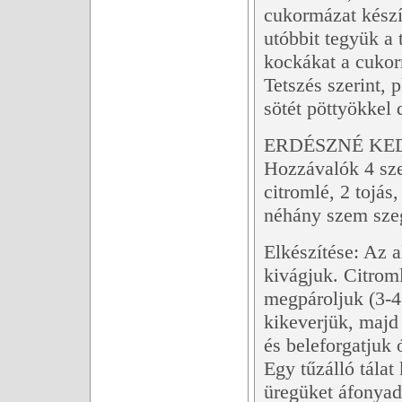
cukormázat készít
utóbbit tegyük a 
kockákat a cukor
Tetszés szerint, 
sötét pöttyökkel d
ERDÉSZNÉ KE
Hozzávalók 4 sze
citromlé, 2 tojás
néhány szem sze
Elkészítése: Az 
kivágjuk. Citroml
megpároljuk (3-4 
kikeverjük, majd 
és beleforgatjuk 
Egy tűzálló tálat
üregüket áfonyad