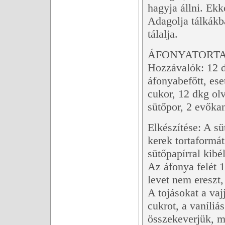
hagyja állni. Ekk
Adagolja tálkákb
tálalja.
ÁFONYATORTA 
Hozzávalók: 12 d
áfonyabefőtt, ese
cukor, 12 dkg olv
sütőpor, 2 evőka
Elkészítése: A s
kerek tortaformát
sütőpapírral kibél
Az áfonya felét 
levet nem ereszt,
A tojásokat a vaj
cukrot, a vaníliá
összekeverjük, m