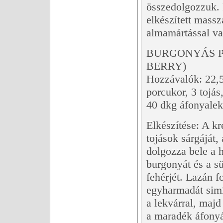
összedolgozzuk. F
elkészített massz
almamártással vag
BURGONYÁS P
BERRY)
Hozzávalók: 22,5
porcukor, 3 tojás,
40 dkg áfonyalek
Elkészítése: A kr
tojások sárgáját,
dolgozza bele a h
burgonyát és a s
fehérjét. Lazán 
egyharmadát simí
a lekvárral, majd
a maradék áfonyáv