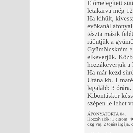
Előmelegített süt
letakarva még 12
Ha kihűlt, kives
evőkanál áfonyal
tészta másik fel
ráöntjük a gyümö
Gyümölcskrém elké
elkeverjük. Közbe
hozzákeverjük a 
Ha már kezd sűrű
Utána kb. 1 marék
legalább 3 órára.
Kibontáskor késs
szépen le lehet v
ÁFONYATORTA 04.
Hozzávalók: 1 citrom, 4
dkg vaj, 2 tojássárgája, 