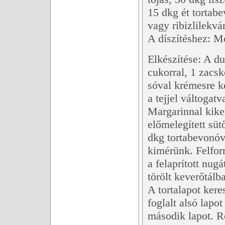
15 dkg ét tortab
vagy ribizlilekvá
A díszítéshez: Mo
Elkészítése: A du
cukorral, 1 zacsk
sóval krémesre k
a tejjel váltogatv
Margarinnal kike
előmelegített süt
dkg tortabevonóva
kimérünk. Felfor
a felaprított nug
törölt keverőtálb
A tortalapot ker
foglalt alsó lap
második lapot. R