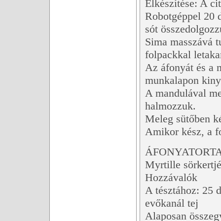
Elkészítése: A ci
Robotgéppel 20 d
sót összedolgozzu
Sima masszává tu
folpackkal letaka
Az áfonyát és a m
munkalapon kinyúj
A mandulával meg
halmozzuk.
Meleg sütőben ké
Amikor kész, a fo
ÁFONYATORTA 
Myrtille sörkertj
Hozzávalók
A tésztához: 25 d
evőkanál tej
Alaposan összegy