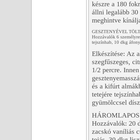
készre a 180 fokr
állni legalább 30
meghintve kínálj
GESZTENYÉVEL TÖL
Hozzávalók 6 személyre:
tejszínhab, 10 dkg áfo
Elkészítése: Az 
szegfűszeges, cit
1/2 percre. Inne
gesztenyemasszát 
és a kifúrt almák
tetejére tejszín
gyümölccsel dísz
HÁROMLAPOS
Hozzávalók: 20 d
zacskó vaníliás 
tojás, 30 dkg lis