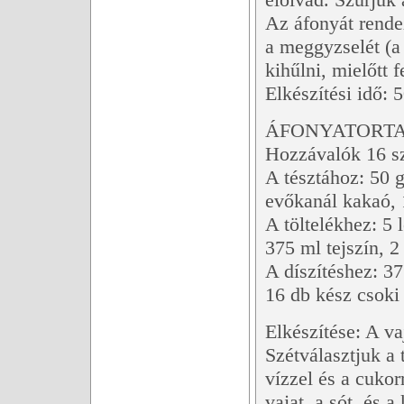
Az áfonyát rendez
a meggyzselét (a
kihűlni, mielőtt f
Elkészítési idő: 
ÁFONYATORTA 
Hozzávalók 16 sz
A tésztához: 50 g
evőkanál kakaó, 1
A töltelékhez: 5 
375 ml tejszín, 2
A díszítéshez: 37
16 db kész csoki 
Elkészítése: A va
Szétválasztjuk a 
vízzel és a cuko
vajat, a sót, és a