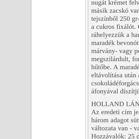
nugát krémet felv
másik zacskó van
tejszínből 250 g
a cukros fixálót.
ráhelyezzük a har
maradék bevonót 
márvány- vagy po
megszilárdult, fo
hűtőbe. A maradék
eltávolítása után
csokoládéforgács
áfonyával díszítj
HOLLAND LÁNG
Az eredeti cím je
három adagot süt
változata van - v
Hozzávalók: 25 d