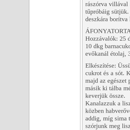
rászórva villával
tűpróbáig sütjük.
deszkára borítva 
ÁFONYATORTA 
Hozzávalók: 25 dk
10 dkg barnacukor
evőkanál étolaj,
Elkészítése: Üssü
cukrot és a sót. K
majd az egészet 
másik ki tálba mér
keverjük össze.
Kanalazzuk a lis
közben habverőve
addig, míg sima 
szórjunk meg lis