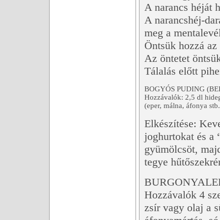
A narancs héját 
A narancshéj-dar
meg a mentalevél
Öntsük hozzá az a
Az öntetet öntsü
Tálalás előtt pih
BOGYÓS PUDING (BE
Hozzávalók: 2,5 dl hideg
(eper, málna, áfonya stb.
Elkészítése: Kev
joghurtokat és a
gyümölcsöt, majd
tegye hűtőszekr
BURGONYALE
Hozzávalók 4 sze
zsír vagy olaj a 