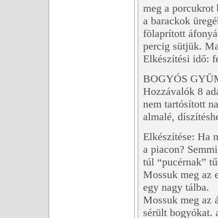
meg a porcukrot b
a barackok üreg
fölaprított áfony
percig sütjük. Ma
Elkészítési idő: f
BOGYÓS GYÜ
Hozzávalók 8 ada
nem tartósított n
almalé, díszítés
Elkészítése: Ha 
a piacon? Semmi b
túl “pucérnak” tű
Mossuk meg az ep
egy nagy tálba.
Mossuk meg az áf
sérült bogyókat. 