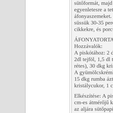
sütőformát, majd 
egyenletesre a te
áfonyaszemeket. 
süssük 30-35 per
cikkekre, és porc
ÁFONYATORTA 
Hozzávalók:
A piskótához: 2 
2dl tejföl, 1,5 dl
rétes), 30 dkg kr
A gyümölcskrémhez
15 dkg rumba ázta
kristálycukor, 1 
Elkészítése: A p
cm-es átmérőjű k
az aljára sütőpap