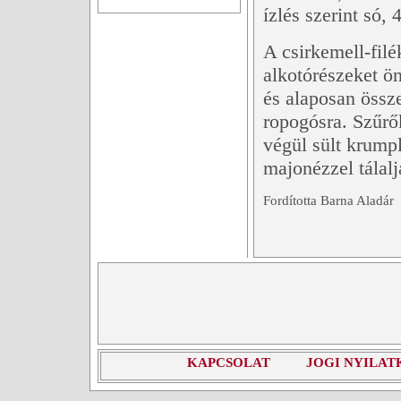
ízlés szerint só
A csirkemell-filé
alkotórészeket ö
és alaposan össz
ropogósra. Szűrő
végül sült krumpl
majonézzel tálalj
Fordította Barna Aladár
KAPCSOLAT
JOGI NYILAT