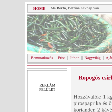
Ma
Berta, Bettina
névnap van
HOME
Bemutatkozás
Friss
Itthon
Nagyvilág
Ajá
Ropogós csir
REKLÁM
FELÜLET
Hozzávalók: 1 kg 
pirospaprika és 
koriander, 2 káv