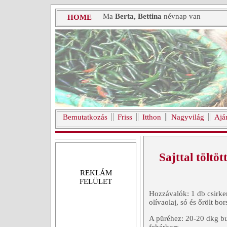
Ma
Berta, Bettina
névnap van
HOME
Bemutatkozás
Friss
Itthon
Nagyvilág
Ajá
Sajttal töltöt
REKLÁM
FELÜLET
Hozzávalók: 1 db csirkem
olívaolaj, só és őrölt bor
A püréhez: 20-20 dkg burg