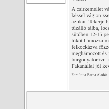
fehérbors
A csirkemellet vá
késsel vágjon zse
azokat. Tekerje b
tűzálló tálba, lo
sütőben 12-15 per
tököt hámozza me
felkockázva főzz
meghámozott és f
burgonyatörővel
Fakanállal jól kev
Fordította Barna Aladár