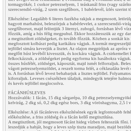
tormagyökér, 1 csokor petrezselyem, 1 teáskanál friss (vagy száríto
szerecsendió-virág, 2 szem szegfűbors, 1 babérlevél, ízlés szerint tö
Elkészítése: Legalább 6 literes fazékba rakjuk a megmosott, letörül
hagyott marhahúst, beleszórjuk a babérlevelet, a szerecsendió-virág
szegfűborsot, majd felöntjük 3 liternyi, zubogó, forrásban lévő víz
főzzük, amíg a hús félig megpuhul. Ekkor hozzátesszük az egy dar
a megtisztított zöldségeket, és tovább főzzük. Közben a sonkát kis
megfosztott kolbászt pedig karikákra vágjuk. A tormát megreszeljük
tejföllel simára keverjük a lisztet. Az olajon megpirítjuk az apróra
megfőtt húst levéből kivesszük, és kockára vágjuk. A csirkemellet
felkockázzuk, a zöldségeket pedig egyforma kis hasábokra vágjuk.
összes húsfélét, zöldséget, káposztát, majd ismét felforraljuk. Bele
vágott petrezselyemzöldet, a reszelt torma felét, a céklasaláta levét 
is. A forrásban lévő levest behabarjuk a lisztes tejföllel. Folyamato
kiforraljuk. Leveses csészékben tálaljuk, mindegyik tetejére halm
és kevés tejföllel meglocsolva.
FÁCÁNHÚSLEVES
Hozzávalók: 1 fácán, 15 dkg sárgarépa, 10 dkg petrezselyemgyök
kelvirág, 2 dkg só, 0,2 dkg egész bors, 3 dkg vöröshagyma, 2,5 l v
Elkészítése: A jó fácánleves elkészítésének egyik legfontosabb fel
előkészítése, a friss zöldség és a fácán kellő megtisztítása.
A megtisztított, jól megmosott fácánt hideg vízben feltesszük főn
leszedjük a habját, hogy a leves szép tiszta maradjon, majd bezölds