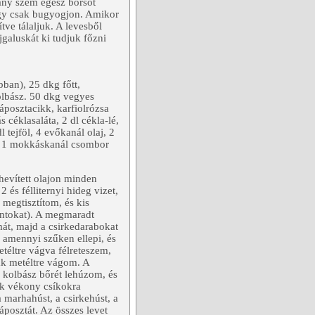
hány szem egész borsot
hogy csak bugyogjon. Amikor
tve tálaljuk. A levesből
galuskát ki tudjuk főzni
ban), 25 dkg főtt,
kolbász. 50 dkg vegyes
áposztacikk, karfiolrózsa
s céklasaláta, 2 dl cékla-lé,
 tejföl, 4 evőkanál olaj, 2
él. 1 mokkáskanál csombor
hevített olajon minden
 és félliternyi hideg vizet,
megtisztítom, és kis
ontokat). A megmaradt
át, majd a csirkedarabokat
á, amennyi szűken ellepi, és
téltre vágva félreteszem,
ak metéltre vágom. A
 kolbász bőrét lehúzom, és
ak vékony csíkokra
marhahúst, a csirkehúst, a
áposztát. Az összes levet