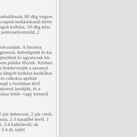
marhalábszár, 80 dkg vegyes
 csapott mokkáskanál törött
ángolt kolbász, 50 dkg kész
or petrezselyemzöld, 2
kiolvasztjuk. A finomra
mosott, letörülgetett és kis
isztított és ugyancsak kis
jdnem puhára főzzük. Közben
és belekeverjük a savanyú
 a lángolt kolbász-karikákat.
és csíkokra aprított
, majd a forrásban lévő
korral ízesítjük, és a
Száraz fehér- vagy könnyű
pár debreceni, 2 pár virsli,
zta, 2-3 karalábé levél, 1
. 3-4 babérlevél, ek
-4 dl. tejföl