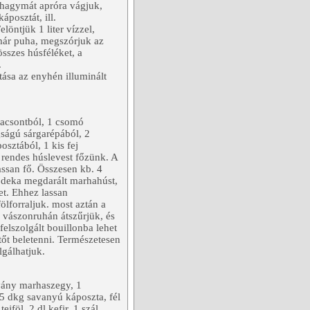
khagymát apróra vágjuk,
áposztát, ill.
löntjük 1 liter vízzel,
 már puha, megszórjuk az
 összes húsféléket, a
.
ása az enyhén illuminált
rhacsontból, 1 csomó
gságú sárgarépából, 2
osztából, 1 kis fej
 rendes húslevest főzünk. A
assan fő. Összesen kb. 4
 deka megdarált marhahúst,
et. Ehhez lassan
ölforraljuk. most aztán a
a vászonruhán átszűrjük, és
felszolgált bouillonba lehet
őt beletenni. Természetesen
lgálhatjuk.
vány marhaszegy, 1
 25 dkg savanyú káposzta, fél
ejföl, 2 dl kefir, 1 szál