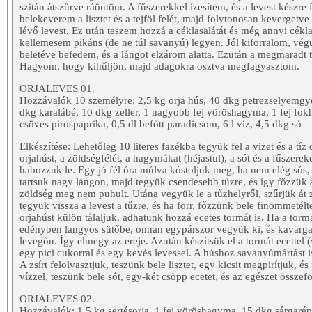
szitán átszűrve ráöntöm. A fűszerekkel ízesítem, és a levest készre
belekeverem a lisztet és a tejföl felét, majd folytonosan kevergetve
lévő levest. Ez után teszem hozzá a céklasalátát és még annyi cékla
kellemesem pikáns (de ne túl savanyú) legyen. Jól kiforralom, végül
beletéve befedem, és a lángot elzárom alatta. Ezután a megmaradt t
Hagyom, hogy kihűljön, majd adagokra osztva megfagyasztom.
ORJALEVES 01.
Hozzávalók 10 személyre: 2,5 kg orja hús, 40 dkg petrezselyemgy
dkg karalábé, 10 dkg zeller, 1 nagyobb fej vöröshagyma, 1 fej fo
csöves pirospaprika, 0,5 dl befőtt paradicsom, 6 l víz, 4,5 dkg só
Elkészítése: Lehetőleg 10 literes fazékba tegyük fel a vizet és a tí
orjahúst, a zöldségfélét, a hagymákat (héjastul), a sót és a fűszerek
habozzuk le. Egy jó fél óra múlva kóstoljuk meg, ha nem elég sós,
tartsuk nagy lángon, majd tegyük csendesebb tűzre, és így főzzük 
zöldség meg nem puhult. Utána vegyük le a tűzhelyről, szűrjük át
tegyük vissza a levest a tűzre, és ha forr, főzzünk bele finommeté
orjahúst külön tálaljuk, adhatunk hozzá ecetes tormát is. Ha a torm
edényben langyos sütőbe, onnan egypárszor vegyük ki, és kavarga
levegőn. Így elmegy az ereje. Azután készítsük el a tormát ecettel (
egy pici cukorral és egy kevés levessel. A húshoz savanyúmártást
A zsírt felolvasztjuk, teszünk bele lisztet, egy kicsit megpirítjuk, 
vízzel, teszünk bele sót, egy-két csöpp ecetet, és az egészet összefo
ORJALEVES 02.
Hozzávalók: 1,5 kg sertésorja, 1 fej vöröshagyma, 15 dkg sárgaré