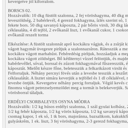
kevergetve jól kiforralom.
BORSCS 02.
Hozzávalók: 10 dkg füstölt szalonna, 2 fej vöröshagyma, 40 dkg 
leveszöldség, 2 babérlevél, 4 gerezd fokhagyma, ízlés szerint só, 1
fekete bors. 50 dkg savanyú káposzta, 2 pár bőrös virsli, 30 dkg l
céklasaláta, 4 dl tejföl, 2 evőkanál liszt, 1 evőkanál cukor, 1 csok
evőkanál reszelt torma
Elkészítése: A füstölt szalonnát apró kockákra vágjuk, és a zsírját 
vágott hagymát üvegesre pirítjuk a szalonnazsíron. Rátesszük a meg
kockákra vágott marhahúst. Fehéredésig pirítjuk, hozzáadjuk a megt
kockákra vágott zöldséget. Bő kétliternyi vízzel felöntjük, és ma
babérlevéllel, sóval, borssal és zúzott fokhagymával fűszerezzük, 
káposztát. Mielőtt készre főne, beletesszük a felkarikázott virslit és
Felforraljuk. Néhány percnyi fövés után a levesbe tesszük a leszűrt 
céklasalátát. A lisztet simára keverjük a tejföllel és 1 dl céklalével
levesbe öntjük. Kevergetve néhány percig forraljuk. Végül kevés cu
finomra vágott petrezselyemzöldet meg a tormát is belekeverjük. 
vörösborral tálaljuk.
ERDÉLYI CSORBALEVES OSYNA MÓDRA
Hozzávalók: 1/2 kg húsos erdélyi szalonna, 1 szál gyulai kolbász, 2 
1/2 kg fehér káposzta, 1/2 kg vörös káposzta, 1/2 kg savanyú kápos
csomag kapor, 1 ek só, 1 tk bors, majoránna, bazsalikom, kakukkfű
gulyáskrém, 1 ek. liszt, 3 fej vöröshagyma, 2-3 gerezd fokhagyma, 3