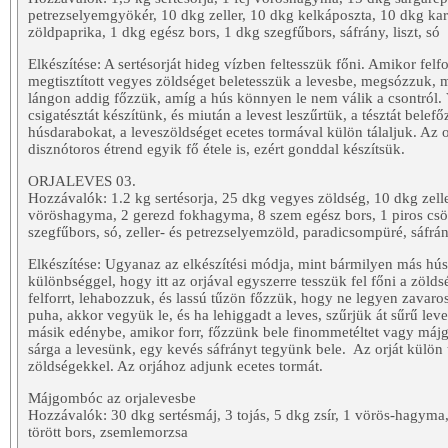
petrezselyemgyökér, 10 dkg zeller, 10 dkg kelkáposzta, 10 dkg kar
zöldpaprika, 1 dkg egész bors, 1 dkg szegfűbors, sáfrány, liszt, só
Elkészítése: A sertésorját hideg vízben feltesszük főni. Amikor felf
megtisztított vegyes zöldséget beletesszük a levesbe, megsózzuk, 
lángon addig főzzük, amíg a hús könnyen le nem válik a csontról. 
csigatésztát készítünk, és miután a levest leszűrtük, a tésztát belef
húsdarabokat, a leveszöldséget ecetes tormával külön tálaljuk. Az 
disznótoros étrend egyik fő étele is, ezért gonddal készítsük.
ORJALEVES 03.
Hozzávalók: 1.2 kg sertésorja, 25 dkg vegyes zöldség, 10 dkg zeller
vöröshagyma, 2 gerezd fokhagyma, 8 szem egész bors, 1 piros csö
szegfűbors, só, zeller- és petrezselyemzöld, paradicsompüré, sáfrá
Elkészítése: Ugyanaz az elkészítési módja, mint bármilyen más hús
különbséggel, hogy itt az orjával egyszerre tesszük fel főni a zöldsé
felforrt, lehabozzuk, és lassú tűzön főzzük, hogy ne legyen zavaros
puha, akkor vegyük le, és ha lehiggadt a leves, szűrjük át sűrű lev
másik edénybe, amikor forr, főzzünk bele finommetéltet vagy má
sárga a levesünk, egy kevés sáfrányt tegyünk bele. Az orját külön t
zöldségekkel. Az orjához adjunk ecetes tormát.
Májgombóc az orjalevesbe
Hozzávalók: 30 dkg sertésmáj, 3 tojás, 5 dkg zsír, 1 vörös-hagyma,
törött bors, zsemlemorzsa