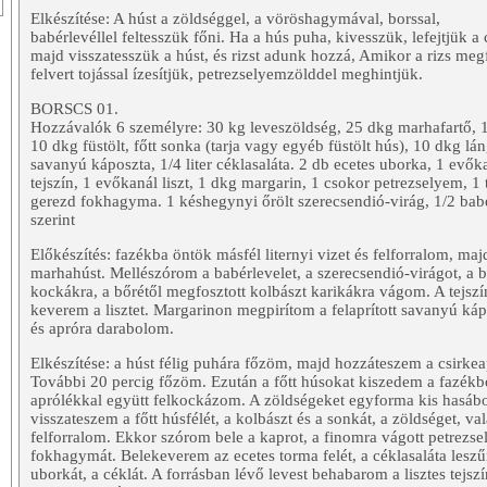
Elkészítése: A húst a zöldséggel, a vöröshagymával, borssal,
babérlevéllel feltesszük főni. Ha a hús puha, kivesszük, lefejtjük a c
majd visszatesszük a húst, és rizst adunk hozzá, Amikor a rizs megfőt
felvert tojással ízesítjük, petrezselyemzölddel meghintjük.
BORSCS 01.
Hozzávalók 6 személyre: 30 kg leveszöldség, 25 dkg marhafartő, 1
10 dkg füstölt, főtt sonka (tarja vagy egyéb füstölt hús), 10 dkg lá
savanyú káposzta, 1/4 liter céklasaláta. 2 db ecetes uborka, 1 evők
tejszín, 1 evőkanál liszt, 1 dkg margarin, 1 csokor petrezselyem, 1 t
gerezd fokhagyma. 1 késhegynyi őrölt szerecsendió-virág, 1/2 babérl
szerint
Előkészítés: fazékba öntök másfél liternyi vizet és felforralom, m
marhahúst. Mellészórom a babérlevelet, a szerecsendió-virágot, a bo
kockákra, a bőrétől megfosztott kolbászt karikákra vágom. A tejszín
keverem a lisztet. Margarinon megpirítom a felaprított savanyú káp
és apróra darabolom.
Elkészítése: a húst félig puhára főzöm, majd hozzáteszem a csirkea
További 20 percig főzöm. Ezután a főtt húsokat kiszedem a fazékbó
aprólékkal együtt felkockázom. A zöldségeket egyforma kis hasábo
visszateszem a főtt húsfélét, a kolbászt és a sonkát, a zöldséget, val
felforralom. Ekkor szórom bele a kaprot, a finomra vágott petrezse
fokhagymát. Belekeverem az ecetes torma felét, a céklasaláta leszűrt
uborkát, a céklát. A forrásban lévő levest behabarom a lisztes tejs