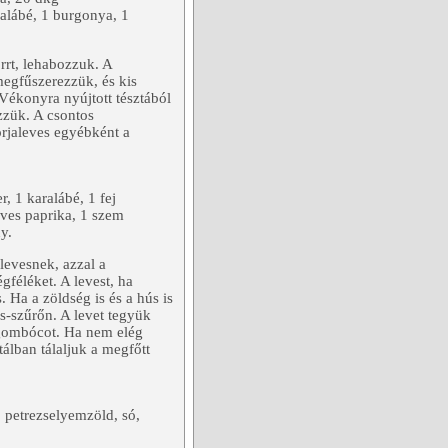
alábé, 1 burgonya, 1
orrt, lehabozzuk. A
megfűszerezzük, és kis
Vékonyra nyújtott tésztából
őzzük. A csontos
orjaleves egyébként a
, 1 karalábé, 1 fej
ves paprika, 1 szem
ny.
levesnek, azzal a
gféléket. A levest, ha
. Ha a zöldség is és a hús is
es-szűrőn. A levet tegyük
jgombócot. Ha nem elég
álban tálaljuk a megfőtt
 petrezselyemzöld, só,