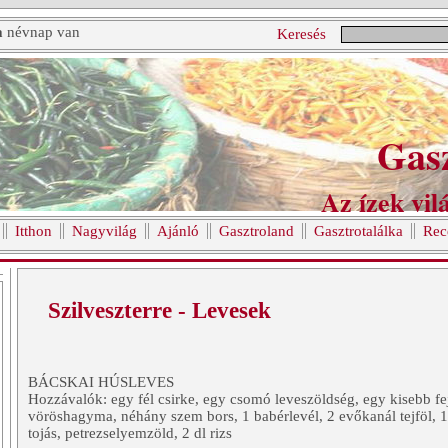
a
névnap van
Keresés
Gas
Az ízek vilá
Itthon
Nagyvilág
Ajánló
Gasztroland
Gasztrotalálka
Rec
Szilveszterre - Levesek
BÁCSKAI HÚSLEVES
Hozzávalók: egy fél csirke, egy csomó leveszöldség, egy kisebb fe
vöröshagyma, néhány szem bors, 1 babérlevél, 2 evőkanál tejföl, 1
tojás, petrezselyemzöld, 2 dl rizs