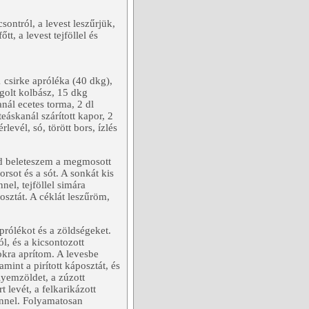
sontról, a levest leszűrjük,
t, a levest tejföllel és
 csirke apróléka (40 dkg),
ngolt kolbász, 15 dkg
anál ecetes torma, 2 dl
eáskanál szárított kapor, 2
evél, só, törött bors, ízlés
ajd beleteszem a megmosott
rsot és a sót. A sonkát kis
nel, tejföllel simára
osztát. A céklát leszűröm,
prólékot és a zöldségeket.
l, és a kicsontozott
kra aprítom. A levesbe
amint a pirított káposztát, és
lyemzöldet, a zúzott
 levét, a felkarikázott
zínnel. Folyamatosan