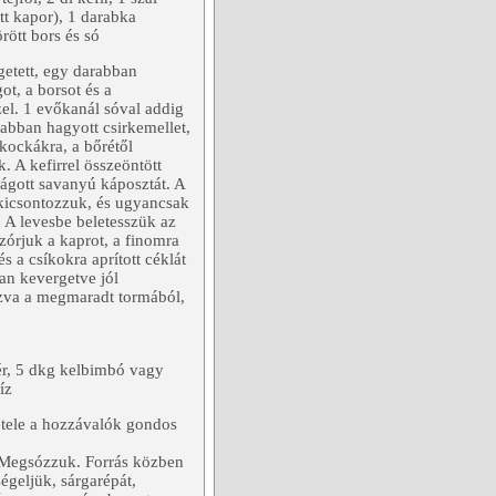
tt kapor), 1 darabka
rött bors és só
getett, egy darabban
ot, a borsot és a
zel. 1 evőkanál sóval addig
abban hagyott csirkemellet,
 kockákra, a bőrétől
. A kefirrel összeöntött
 vágott savanyú káposztát. A
 kicsontozzuk, és ugyancsak
 A levesbe beletesszük az
szórjuk a kaprot, a finomra
és a csíkokra aprított céklát
san kevergetve jól
ozva a megmaradt tormából,
ér, 5 dkg kelbimbó vagy
íz
tétele a hozzávalók gondos
i. Megsózzuk. Forrás közben
égeljük, sárgarépát,