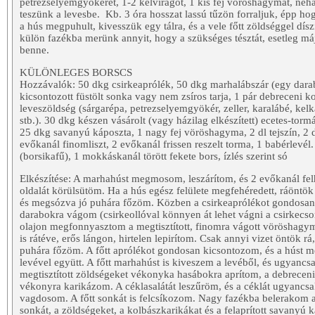
petrezselyemgyökeret, 1-2 kelvirágot, 1 kis fej vöröshagymát, né
teszünk a levesbe. Kb. 3 óra hosszat lassú tűzön forraljuk, épp 
a hús megpuhult, kivesszük egy tálra, és a vele főtt zöldséggel díszí
külön fazékba merünk annyit, hogy a szükséges tésztát, esetleg máj
benne.
KÜLÖNLEGES BORSCS
Hozzávalók: 50 dkg csirkeaprólék, 50 dkg marhalábszár (egy darab
kicsontozott füstölt sonka vagy nem zsíros tarja, 1 pár debreceni 
leveszöldség (sárgarépa, petrezselyemgyökér, zeller, karalábé, kelk
stb.). 30 dkg készen vásárolt (vagy házilag elkészített) ecetes-tormá
25 dkg savanyú káposzta, 1 nagy fej vöröshagyma, 2 dl tejszín, 2 dl
evőkanál finomliszt, 2 evőkanál frissen reszelt torma, 1 babérlev
(borsikafű), 1 mokkáskanál törött fekete bors, ízlés szerint só
Elkészítése: A marhahúst megmosom, leszárítom, és 2 evőkanál fel
oldalát körülsütöm. Ha a hús egész felülete megfehéredett, ráöntök 2
és megsózva jó puhára főzöm. Közben a csirkeaprólékot gondosan 
darabokra vágom (csirkeollóval könnyen át lehet vágni a csirkecs
olajon megfonnyasztom a megtisztított, finomra vágott vöröshagym
is rátéve, erős lángon, hirtelen lepirítom. Csak annyi vizet öntök r
puhára főzöm. A főtt aprólékot gondosan kicsontozom, és a húst me
levével együtt. A főtt marhahúst is kiveszem a levéből, és ugyancs
megtisztított zöldségeket vékonyka hasábokra aprítom, a debreceni
vékonyra karikázom. A céklasalátát leszűröm, és a céklát ugyancs
vagdosom. A főtt sonkát is felcsíkozom. Nagy fazékba belerakom a 
sonkát, a zöldségeket, a kolbászkarikákat és a felaprított savanyú k