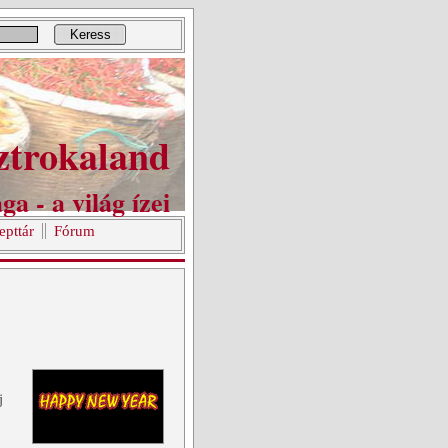
Keress
ztrokaland
ga - a világ ízei
epttár
Fórum
j