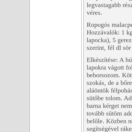
legvastagabb rés
véres.
Ropogós malacpe
Hozzávalók: 1 kg
lapocka), 5 gerez
szerint, fél dl sör
Elkészítése: A hú
lapokra vágott 
beborsozom. Kötö
szokás, de a bőre
aláöntök félpohár
sütőbe tolom. Ad
barna kérget nem
tovább sütöm add
belőle. Közben n
segítségével rák