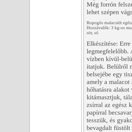
Még forrón felsz
lehet szépen vágn
Ropogós malacsült egés
Hozzávalók: 3 kg-os mala
sör, só
Elkészítése: Erre
legmegfelelőbb. 
vízben kívül-belü
itatjuk. Belülrő
belsejébe egy tis
amely a malacot 
hőhatásra alakot 
kitámasztjuk, tál
zsírral az egész k
papírral becsava
tesszük, és gyako
bevagdalt füstöl