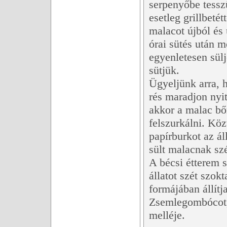
serpenyőbe tesszü
esetleg grillbetétt
malacot újból és
órai sütés után m
egyenletesen sül
sütjük.
Ügyeljünk arra, h
rés maradjon nyit
akkor a malac bő
felszurkálni. Köz
papírburkot az áll
sült malacnak szé
A bécsi étterem sé
állatot szét szok
formájában állítj
Zsemlegombócot, 
melléje.