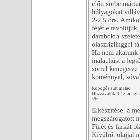
előtt sörbe márt
hólyagokat villáv
2-2,5 óra. Amiko
fejét eltávolítju
darabokra szelete
olaszrizlinggel tá
Ha nem akarunk e
malachúst a legtö
sörrel kenegetve
köménnyel, sóval
Ropogós sült malac
Hozzávalók 8-12 adaghoz
sör
Elkészítése: a m
megszárogatott m
Fülét és farkát ol
Kívülről olajjal 