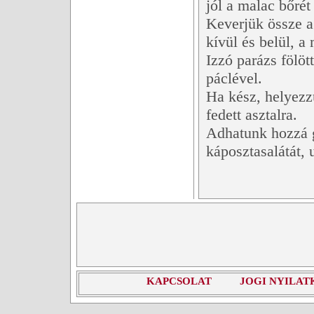
jól a malac bőrét 
Keverjük össze a
kívül és belül, a
Izzó parázs fölöt
páclével.
Ha kész, helyezz
fedett asztalra.
Adhatunk hozzá g
káposztasalátát, 
KAPCSOLAT
JOGI NYILAT