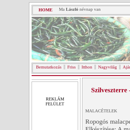
Ma
László
névnap van
HOME
Bemutatkozás
Friss
Itthon
Nagyvilág
Ajá
Szilveszterre
REKLÁM
FELÜLET
MALACÉTELEK
Ropogós malacpe
Elkészítése: A m