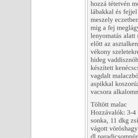
hozzá tétetvén mé
lábakkal és fejje
meszely eczetben
mig a fej meglág
lenyomatás alatt 
előtt az asztalken
vékony szeletekr
hideg vaddisznóh
készített kenécsc
vagdalt malaczbó
aspikkal koszorúz
vacsora alkalomm
Töltött malac
Hozzávalók: 3-4 h
sonka, 11 dkg zsír
vágott vöröshagy
dl paradicsompür