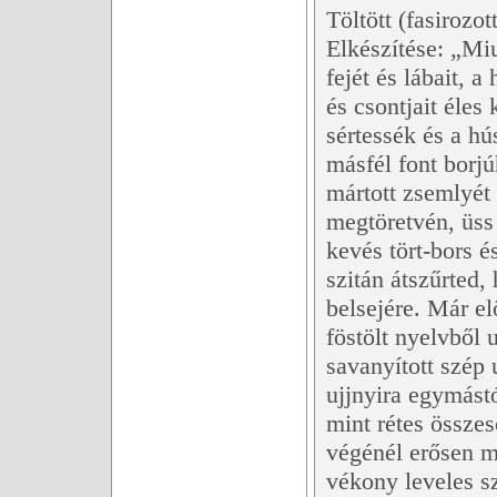
Töltött (fasirozot
Elkészítése: „Miu
fejét és lábait, a
és csontjait éles
sértessék és a hú
másfél font borjú
mártott zsemlyét
megtöretvén, üss 
kevés tört-bors é
szitán átszűrted
belsejére. Már e
föstölt nyelvből 
savanyított szép 
ujjnyira egymást
mint rétes összes
végénél erősen m
vékony leveles s