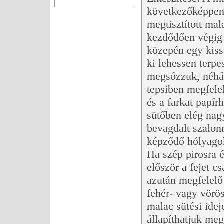
következőképpen
megtisztított mal
kezdődően végig 
közepén egy kiss
ki lehessen terpes
megsózzuk, néhá
tepsiben megfelel
és a farkat papí
sütőben elég nag
bevagdalt szalon
képződő hólyagoka
Ha szép pirosra é
először a fejet c
azután megfelelő
fehér- vagy vörös
malac sütési ide
állapíthatjuk meg