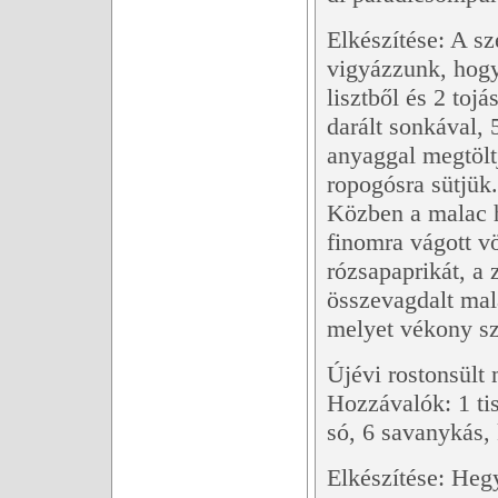
Elkészítése: A sz
vigyázzunk, hogy
lisztből és 2 toj
darált sonkával, 5
anyaggal megtöltj
ropogósra sütjük.
Közben a malac h
finomra vágott v
rózsapaprikát, a
összevagdalt mala
melyet vékony sz
Újévi rostonsült
Hozzávalók: 1 tis
só, 6 savanykás,
Elkészítése: Heg