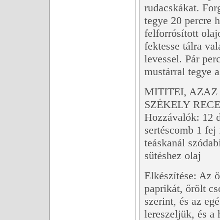
rudacskákat. For
tegye 20 percre 
felforrósított ol
fektesse tálra v
levessel. Pár perc
mustárral tegye a
MITITEI, AZ
SZÉKELY RECE
Hozzávalók: 12 
sertéscomb 1 fej
teáskanál szódabi
sütéshez olaj
Elkészítése: Az ö
paprikát, őrölt c
szerint, és az e
lereszeljük, és a