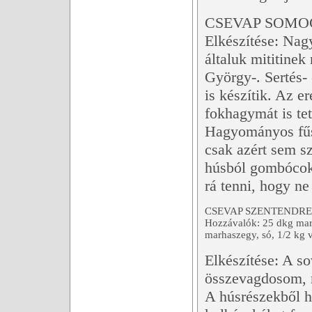
CSEVAP SOMO
Elkészítése: Nag
általuk mititinek
György-. Sertés- 
is készítik. Az e
fokhagymát is tet
Hagyományos fűsz
csak azért sem s
húsból gombócoka
rá tenni, hogy ne
CSEVAP SZENTENDR
Hozzávalók: 25 dkg marh
marhaszegy, só, 1/2 kg
Elkészítése: A so
összevagdosom, m
A húsrészekből h