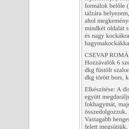
formálok belőle 
tálzára helyezem,
ahol megkeménye
mindkét oldalát 
és nagy kockákra
hagymakockákkal 
CSEVAP ROM
Hozzávalók 6 sze
dkg füstölt szalo
dkg törött bors, 
Elkészítése: A di
együtt megdarálju
fokhagymát, majo
összedolgozzuk. 
Vastagabb henger
felett megsütjük.