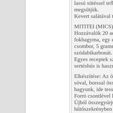
lassú sütéssel t
megsütjük.
Kevert salátával 
MITITEI (MIC
Hozzávalók 20 ad
fokhagyma, egy da
csombor, 5 gramm
szódabikarbonát.
Egyes receptek s
sertéshús is hasz
Elkészítése: Az ö
sóval, borssal ö
hagyunk, ide tess
Forró csontlével 
Újból összegyúrj
hűtőszekrényben t