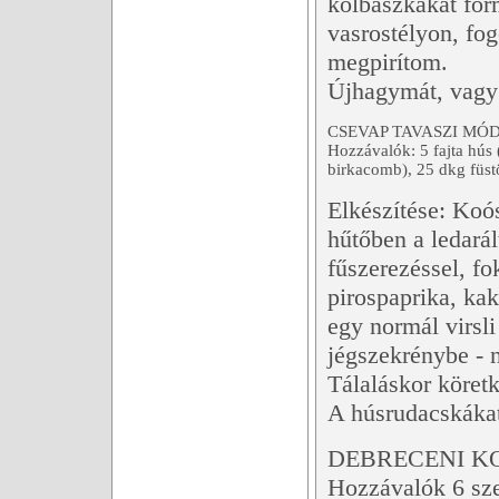
kolbászkákat for
vasrostélyon, fo
megpirítom.
Újhagymát, vagy 
CSEVAP TAVASZI MÓ
Hozzávalók: 5 fajta hús
birkacomb), 25 dkg füst
Elkészítése: Koó
hűtőben a ledarált
fűszerezéssel, f
pirospaprika, ka
egy normál virsl
jégszekrénybe - 
Tálaláskor köretk
A húsrudacskákat 
DEBRECENI K
Hozzávalók 6 sze