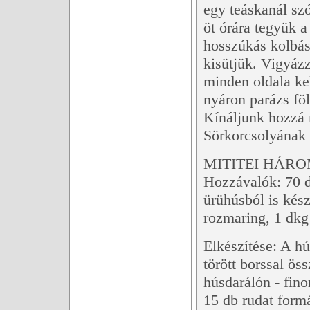
egy teáskanál sz
öt órára tegyük a
hosszúkás kolbás
kisütjük. Vigyáz
minden oldala ke
nyáron parázs föl
Kínáljunk hozzá 
Sörkorcsolyának 
MITITEI HÁR
Hozzávalók: 70 d
ürühúsból is kész
rozmaring, 1 dkg
Elkészítése: A hú
törött borssal ös
húsdarálón - fino
15 db rudat form