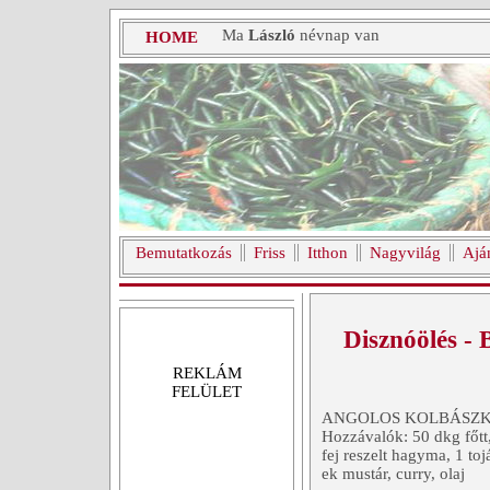
Ma
László
névnap van
HOME
Bemutatkozás
Friss
Itthon
Nagyvilág
Ajá
Disznóölés - 
REKLÁM
FELÜLET
ANGOLOS KOLBÁSZ
Hozzávalók: 50 dkg főtt,
fej reszelt hagyma, 1 tojá
ek mustár, curry, olaj