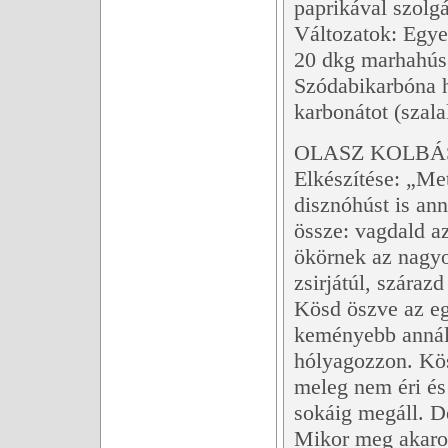
paprikával szolgál
Változatok: Egye
20 dkg marhahús,
Szódabikarbóna 
karbonátot (szalal
OLASZ KOLBÁ
Elkészítése: „Met
disznóhúst is ann
össze: vagdald a
ökörnek az nagyo
zsirjátúl, szára
Kösd öszve az egy
keményebb annál 
hólyagozzon. Kös
meleg nem éri és
sokáig megáll. D
Mikor meg akarod