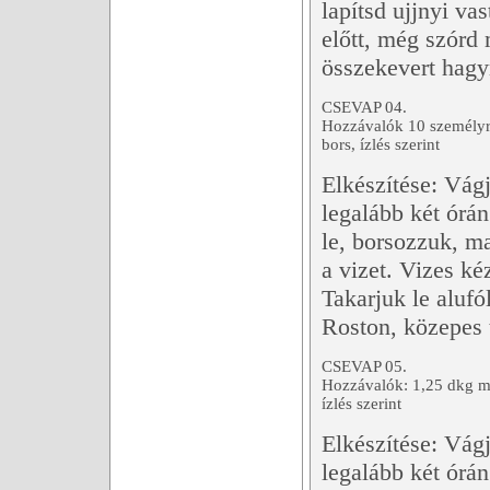
lapítsd ujjnyi va
előtt, még szórd 
összekevert hagy
CSEVAP 04.
Hozzávalók 10 személyre
bors, ízlés szerint
Elkészítése: Vág
legalább két órán
le, borsozzuk, m
a vizet. Vizes ké
Takarjuk le alufó
Roston, közepes
CSEVAP 05.
Hozzávalók: 1,25 dkg ma
ízlés szerint
Elkészítése: Vág
legalább két órán