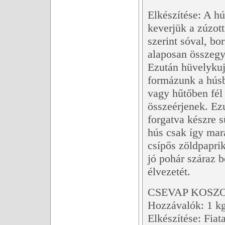
Elkészítése: A hú
keverjük a zúzot
szerint sóval, bo
alaposan összegy
Ezután hüvelykuj
formázunk a húsb
vagy hűtőben fél 
összeérjenek. Ez
forgatva készre s
hús csak így mar
csípős zöldpaprik
jó pohár száraz b
élvezetét.
CSEVAP KOSZ
Hozzávalók: 1 kg
Elkészítése: Fiat