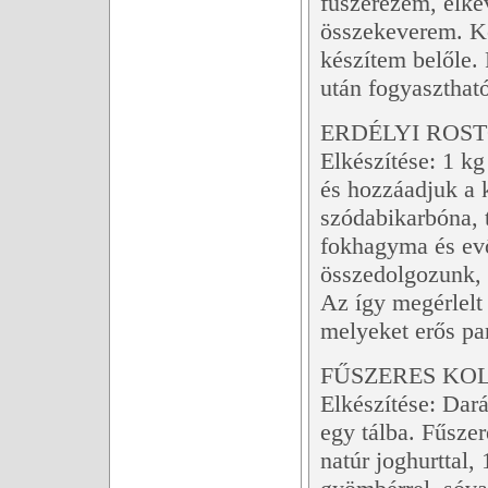
fűszerezem, elke
összekeverem. Ko
készítem belőle. 
után fogyasztható
ERDÉLYI ROS
Elkészítése: 1 k
és hozzáadjuk a 
szódabikarbóna, t
fokhagyma és evő
összedolgozunk, 
Az így megérlelt
melyeket erős pa
FŰSZERES KO
Elkészítése: Dará
egy tálba. Fűsze
natúr joghurttal, 