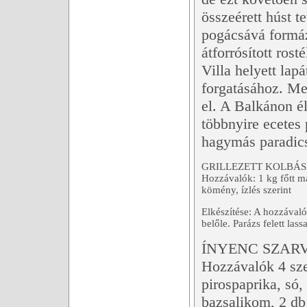
összeérett húst t
pogácsává formáz
átforrósított ros
Villa helyett lap
forgatásához. Me
el. A Balkánon é
többnyire ecetes
hagymás paradics
GRILLEZETT KOLBÁ
Hozzávalók: 1 kg főtt ma
kömény, ízlés szerint
Elkészítése: A hozzávaló
belőle. Parázs felett las
ÍNYENC SZAR
Hozzávalók 4 sze
pirospaprika, só,
bazsalikom, 2 db