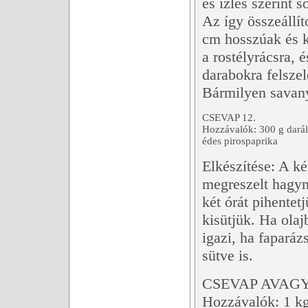
és ízlés szerint s
Az így összeállí
cm hosszúak és 
a rostélyrácsra, 
darabokra felszele
Bármilyen savany
CSEVAP 12.
Hozzávalók: 300 g darált
édes pirospaprika
Elkészítése: A ké
megreszelt hagym
két órát pihentet
kisütjük. Ha olaj
igazi, ha faparáz
sütve is.
CSEVAP AVAG
Hozzávalók: 1 kg