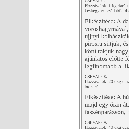
CSEVAP 07.
Hozzávalók: 1 kg darált h
késhegynyi szódabikarbó
Elkészítése: A da
vöröshagymával, 
ujjnyi kolbászká
pirosra sütjük, é
körülrakjuk nagy
ajánlatos előtte 
legfinomabb a li
CSEVAP 08.
Hozzávalók: 20 dkg darál
bors, só
Elkészítése: A h
majd egy órán át,
faszénparázson, 
CSEVAP 09.
Hozzávalók: 40 dkg darál