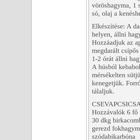
vöröshagyma, 1 sz
só, olaj a kenésh
Elkészítése: A da
helyen, állni hag
Hozzáadjuk az ap
megdarált csípős 
1-2 órát állni ha
A húsból kebabok
mérsékelten sütjük
kenegetjük. Forr
tálaljuk.
CSEVAPCSICSA
Hozzávalók 6 fő 
30 dkg birkacomb
gerezd fokhagyma
szódabikarbóna