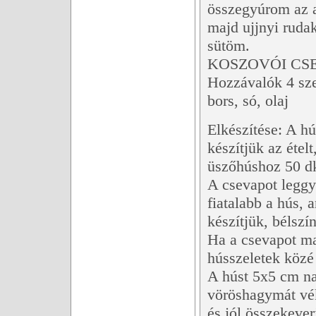
összegyúrom az a
majd ujjnyi ruda
sütöm.
KOSZOVÓI CSE
Hozzávalók 4 sz
bors, só, olaj
Elkészítése: A h
készítjük az étel
üszőhúshoz 50 dk
A csevapot leggy
fiatalabb a hús,
készítjük, bélszí
Ha a csevapot ma
hússzeletek közé
A húst 5x5 cm na
vöröshagymát vé
és jól összekeve