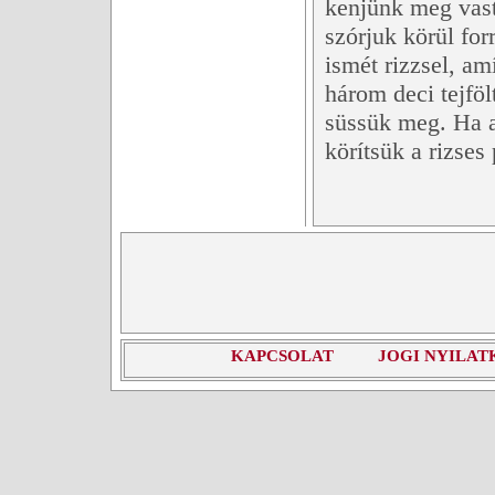
kenjünk meg vast
szórjuk körül for
ismét rizzsel, am
három deci tejföl
süssük meg. Ha a l
körítsük a rizses
KAPCSOLAT
JOGI NYILAT