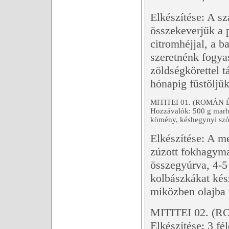
Elkészítése: A sz
összekeverjük a p
citromhéjjal, a 
szeretnénk fogyas
zöldségkörettel t
hónapig füstöljü
MITITEI 01. (ROMÁN 
Hozzávalók: 500 g marha
kömény, késhegynyi sz
Elkészítése: A m
zúzott fokhagyma 
összegyúrva, 4-5
kolbászkákat kés
miközben olajba m
MITITEI 02. (
Elkészítése: 3 fé