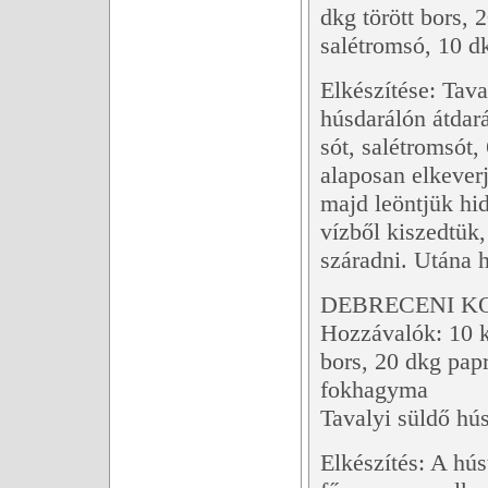
dkg törött bors,
salétromsó, 10 d
Elkészítése: Tav
húsdarálón átdará
sót, salétromsót
alaposan elkeverj
majd leöntjük hi
vízből kiszedtük,
száradni. Utána h
DEBRECENI K
Hozzávalók: 10 k
bors, 20 dkg pap
fokhagyma
Tavalyi süldő hús
Elkészítés: A hú