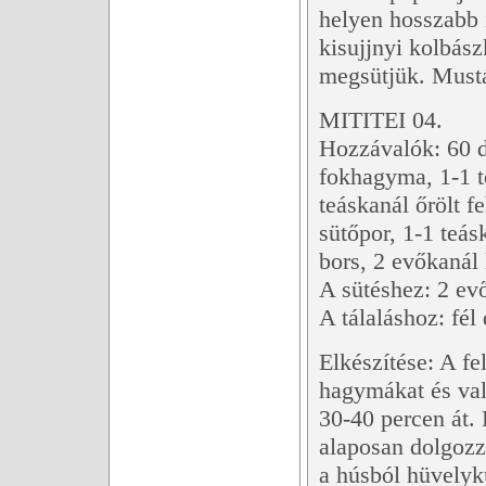
helyen hosszabb i
kisujjnyi kolbász
megsütjük. Mustár
MITITEI 04.
Hozzávalók: 60 
fokhagyma, 1-1 t
teáskanál őrölt f
sütőpor, 1-1 teá
bors, 2 evőkanál 
A sütéshez: 2 evő
A tálaláshoz: fél 
Elkészítése: A fel
hagymákat és val
30-40 percen át. 
alaposan dolgozz
a húsból hüvelyk