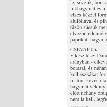
le, sózzuk, bors
fokhagymát és a 
vizes kézzel form
alufóliával és p
tűzön süssük meg
élvezhetetlenné 
paprikát, hagymát
CSEVAP 06.
Elkészítése: Dará
arányban - elkeve
borssal, és néhán
kolbászkákat for
roston, kevés ola
hagymát vékony s
előtt néhány órái
nem is kell, legf