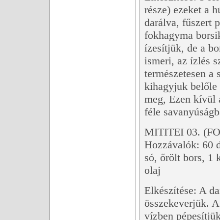
része) ezeket a 
darálva, fűszert p
fokhagyma borsik
ízesítjük, de a b
ismeri, az ízlés 
természetesen a 
kihagyjuk belőle
meg, Ezen kívül 
féle savanyúságb
MITITEI 03. 
Hozzávalók: 60 d
só, őrölt bors, 
olaj
Elkészítése: A da
összekeverjük. A
vízben pépesítjük