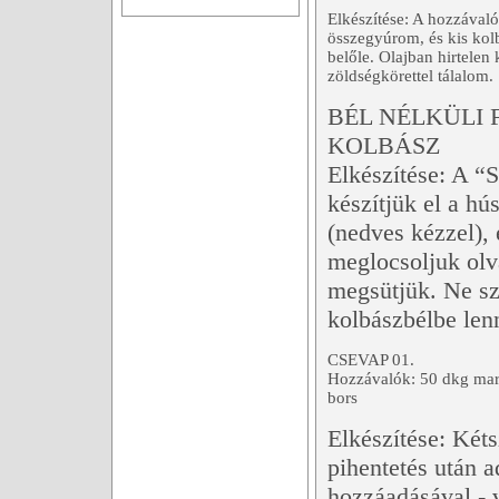
Elkészítése: A hozzávaló
összegyúrom, és kis kol
belőle. Olajban hirtelen
zöldségkörettel tálalom.
BÉL NÉLKÜLI 
KOLBÁSZ
Elkészítése: A “S
készítjük el a hú
(nedves kézzel), é
meglocsoljuk olva
megsütjük. Ne szá
kolbászbélbe lenn
CSEVAP 01.
Hozzávalók: 50 dkg marha
bors
Elkészítése: Kéts
pihentetés után a
hozzáadásával - 