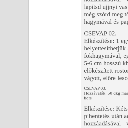
lapítsd ujjnyi va
még szórd meg tö
hagymával és pap
CSEVAP 02.
Elkészítése: 1 eg
helyettesíthetjük 
fokhagymával, e
5-6 cm hosszú kb
előkészített rost
vágott, előre les
CSEVAP 03.
Hozzávalók: 50 dkg marha
bors
Elkészítése: Kéts
pihentetés után a
hozzáadásával - 