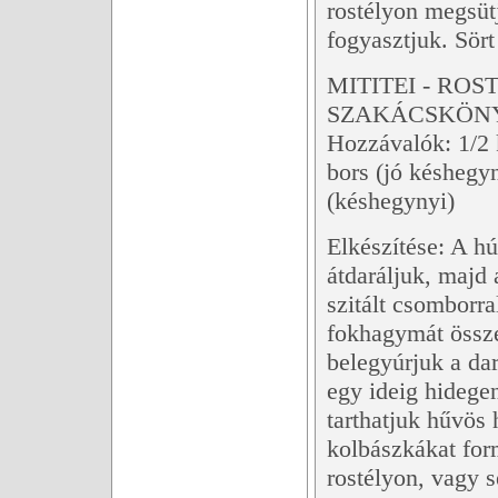
rostélyon megsüt
fogyasztjuk. Sör
MITITEI - RO
SZAKÁCSKÖN
Hozzávalók: 1/2 
bors (jó késhegy
(késhegynyi)
Elkészítése: A hú
átdaráljuk, majd 
szitált csomborr
fokhagymát össze
belegyúrjuk a dar
egy ideig hidegen
tarthatjuk hűvös
kolbászkákat form
rostélyon, vagy s