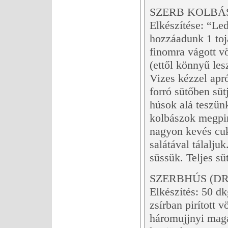
SZERB KOLBÁS
Elkészítése: “Le
hozzáadunk 1 tojá
finomra vágott v
(ettől könnyű les
Vizes kézzel apr
forró sütőben süt
húsok alá teszünk
kolbászok megpir
nagyon kevés cuk
salátával tálalju
süssük. Teljes süt
SZERBHÚS (DR
Elkészítés: 50 dkg
zsírban pirított
háromujjnyi maga