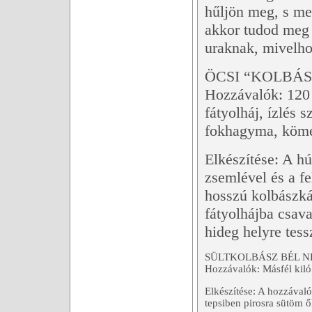
hűljön meg, s me
akkor tudod meg
uraknak, mivelhog
ÖCSI “KOLBÁS
Hozzávalók: 120 d
fátyolháj, ízlés s
fokhagyma, kömén
Elkészítése: A hú
zsemlével és a fe
hosszú kolbászká
fátyolhájba csava
hideg helyre tess
SÜLTKOLBÁSZ BÉL 
Hozzávalók: Másfél kiló
Elkészítése: A hozzávaló
tepsiben pirosra sütöm ő