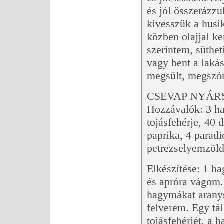
és jól összerázzu
kivesszük a husik
közben olajjal ke
szerintem, süthet
vagy bent a laká
megsült, megszó
CSEVAP NYÁR
Hozzávalók: 3 ha
tojásfehérje, 40 
paprika, 4 paradi
petrezselyemzöl
Elkészítése: 1 h
és apróra vágom.
hagymákat aranys
felverem. Egy tá
tojásfehérjét, a 