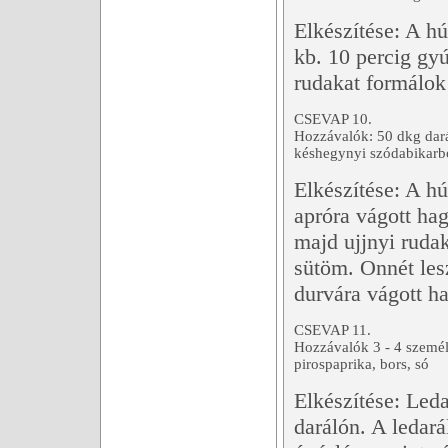
Elkészítése: A h
kb. 10 percig gy
rudakat formálok
CSEVAP 10.
Hozzávalók: 50 dkg darál
késhegynyi szódabikarbó
Elkészítése: A h
apróra vágott ha
majd ujjnyi rudak
sütöm. Onnét les
durvára vágott h
CSEVAP 11.
Hozzávalók 3 - 4 személ
pirospaprika, bors, só
Elkészítése: Leda
darálón. A ledar