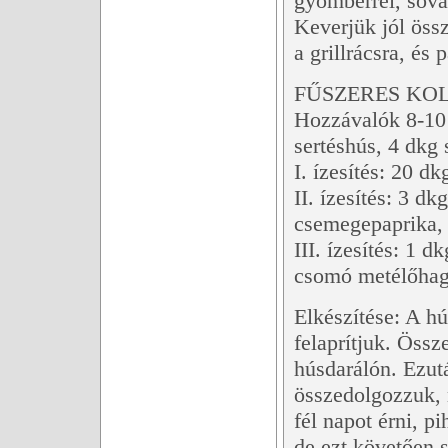
gyömbérrel, sóval
Keverjük jól öss
a grillrácsra, és 
FŰSZERES KO
Hozzávalók 8-10 
sertéshús, 4 dkg 
I. ízesítés: 20 d
II. ízesítés: 3 d
csemegepaprika, 
III. ízesítés: 1 d
csomó metélőha
Elkészítése: A h
felaprítjuk. Öss
húsdarálón. Ezut
összedolgozzuk, 
fél napot érni, p
de ezt követően 