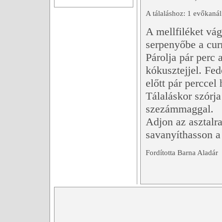
A tálaláshoz: 1 evőkanál
A mellfiléket vágj
serpenyőbe a curr
Párolja pár perc a
kókusztejjel. Fe
előtt pár perccel
Tálaláskor szórja 
szezámmaggal.
Adjon az asztalra
savanyíthasson a
Fordította Barna Aladár