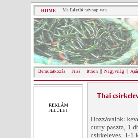
Ma
László
névnap van
HOME
Bemutatkozás
Friss
Itthon
Nagyvilág
Ajá
Thai csirkele
REKLÁM
FELÜLET
Hozzávalók: kevé
curry paszta, 1 d
csirkeleves, 1-1