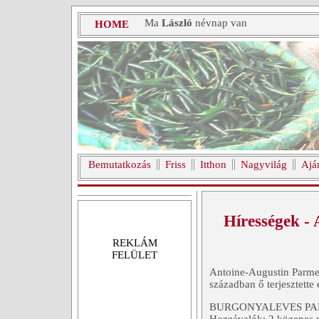
Ma
László
névnap van
HOME
Bemutatkozás
Friss
Itthon
Nagyvilág
Ajá
Hírességek -
REKLÁM
FELÜLET
Antoine-Augustin Parmen
században ő terjesztette
BURGONYALEVES PA