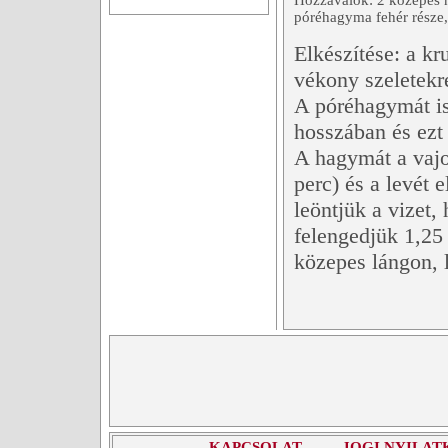
Hozzávalók: 2 közepes 
póréhagyma fehér része, 
Elkészítése: a k
vékony szeletekr
A póréhagymát is
hosszában és ezt 
A hagymát a vajo
perc) és a levét 
leöntjük a vizet
felengedjük 1,25 
közepes lángon, 
KAPCSOLAT
JOGI NYILAT