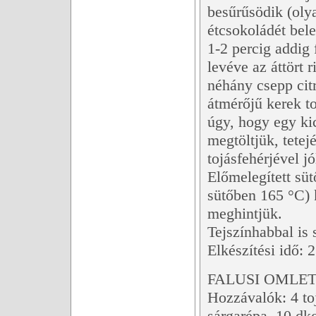
besűrűsödik (oly
étcsokoládét bele
1-2 percig addig
levéve az áttört r
néhány csepp citr
átmérőjű kerek to
úgy, hogy egy kic
megtöltjük, tetejé
tojásfehérjével jó
Előmelegített sü
sütőben 165 °C) k
meghintjük.
Tejszínhabbal is 
Elkészítési idő: 2
FALUSI OMLET
Hozzávalók: 4 toj
sárgarépa, 10 dk