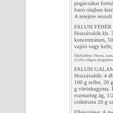
pogácsákat formá
forró olajban kisü
A tetejére reszelt
FALUSI FEHÉ
Hozzávalók kb. 7
koncentrátum, 50
vajíró vagy kefir,
Elkészítése: Finom, zam
(2:20) világos programo
FALUSI GALA
Hozzávalók: 4 db
100 g zeller, 20
g vöröshagyma. Íz
rozmaring ág, 1/
csíktészta 20 g 
Elkészítése: A me