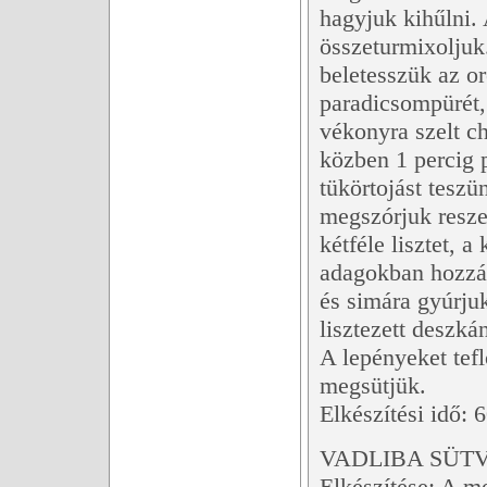
hagyjuk kihűlni. 
összeturmixoljuk
beletesszük az or
paradicsompürét,
vékonyra szelt ch
közben 1 percig p
tükörtojást teszü
megszórjuk reszel
kétféle lisztet,
adagokban hozzáa
és simára gyúrjuk
lisztezett deszká
A lepényeket tef
megsütjük.
Elkészítési idő: 
VADLIBA SÜT
Elkészítése: A meg