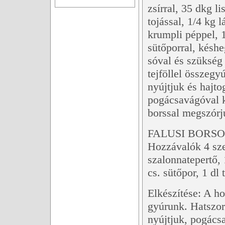
zsírral, 35 dkg li
tojással, 1/4 kg 
krumpli péppel, 
sütőporral, késhe
sóval és szükség 
tejföllel összegy
nyújtjuk és hajto
pogácsavágóval k
borssal megszórj
FALUSI BORSO
Hozzávalók 4 sze
szalonnatepertő, 
cs. sütőpor, 1 dl 
Elkészítése: A ho
gyúrunk. Hatszor 
nyújtjuk, pogácsa