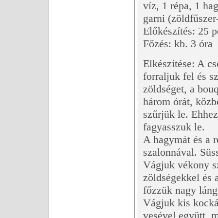
víz, 1 répa, 1 h
garni (zöldfűszer
Előkészítés: 25 p
Főzés: kb. 3 óra
Elkészítése: A cs
forraljuk fel és 
zöldséget, a bou
három órát, közbe
szűrjük le. Ehhez 
fagyasszuk le.
A hagymát és a r
szalonnával. Süs
Vágjuk vékony sz
zöldségekkel és a
főzzük nagy láng
Vágjuk kis kocká
vesével együtt, m