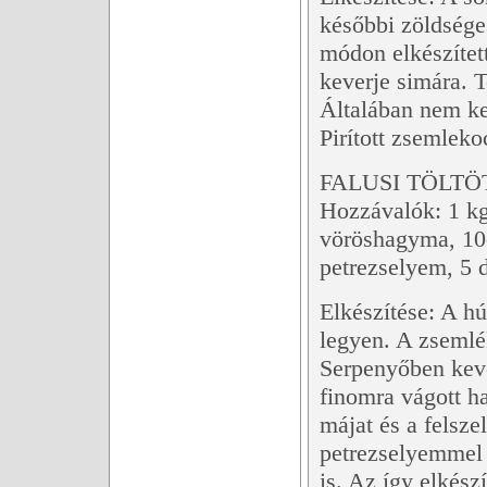
későbbi zöldsége
módon elkészített
keverje simára. Te
Általában nem ke
Pirított zsemleko
FALUSI TÖLT
Hozzávalók: 1 kg 
vöröshagyma, 10-
petrezselyem, 5 d
Elkészítése: A hú
legyen. A zsemlé
Serpenyőben kevé
finomra vágott h
májat és a felsze
petrezselyemmel 
is. Az így elkész