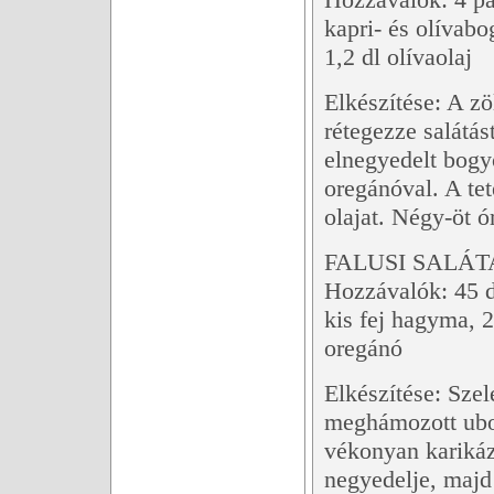
kapri- és olívabo
1,2 dl olívaolaj
Elkészítése: A zö
rétegezze salátás
elnegyedelt bogy
oregánóval. A tet
olajat. Négy-öt ór
FALUSI SALÁTA
Hozzávalók: 45 d
kis fej hagyma, 2
oregánó
Elkészítése: Sze
meghámozott ubor
vékonyan karikáz
negyedelje, majd 