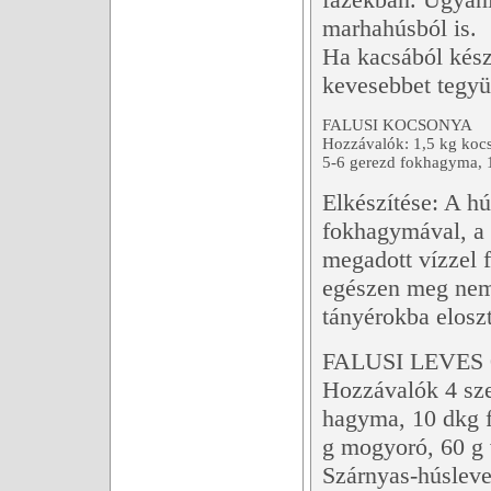
marhahúsból is.
Ha kacsából készí
kevesebbet tegyü
FALUSI KOCSONYA
Hozzávalók: 1,5 kg kocs
5-6 gerezd fokhagyma, 1
Elkészítése: A h
fokhagymával, a 
megadott vízzel f
egészen meg nem 
tányérokba elosz
FALUSI LEVES 
Hozzávalók 4 sze
hagyma, 10 dkg f
g mogyoró, 60 g v
Szárnyas-húsleves