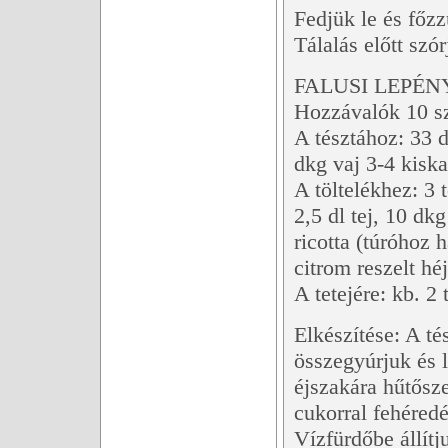
Fedjük le és főz
Tálalás előtt sz
FALUSI LEPÉN
Hozzávalók 10 sz
A tésztához: 33 d
dkg vaj 3-4 kiska
A töltelékhez: 3 
2,5 dl tej, 10 dk
ricotta (túróhoz h
citrom reszelt hé
A tetejére: kb. 2
Elkészítése: A t
összegyúrjuk és 
éjszakára hűtősze
cukorral fehéredé
Vízfürdőbe állítj