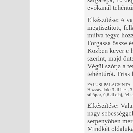
evőkanál tehéntú
Elkészítése: A va
megtisztított, fel
múlva tegye hozzá
Forgassa össze és
Közben keverje ha
szerint, majd önt
Végül szórja a te
tehéntúrót. Friss 
FALUSI PALACSINTA
Hozzávalók: 3 dl liszt, 3
sütőpor, 0,6 dl olaj, fél 
Elkészítése: Val
nagy sebességgel 
serpenyőben merő
Mindkét oldalukat