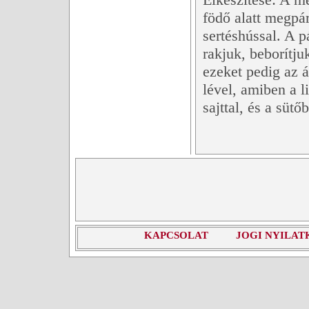
födő alatt megpár
sertéshússal. A p
rakjuk, beborítju
ezeket pedig az 
lével, amiben a l
sajttal, és a sütő
KAPCSOLAT
JOGI NYILAT