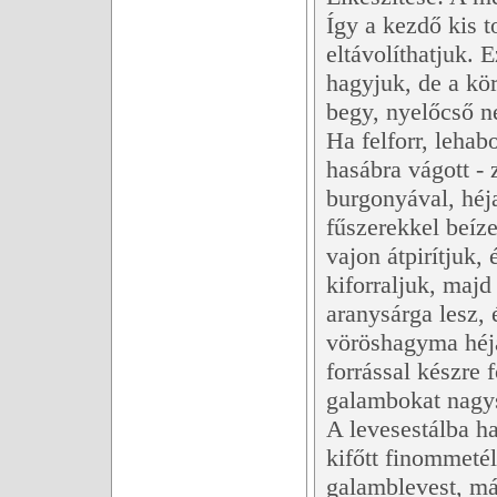
Így a kezdő kis t
eltávolíthatjuk. 
hagyjuk, de a k
begy, nyelőcső n
Ha felforr, lehab
hasábra vágott -
burgonyával, héj
fűszerekkel beíze
vajon átpirítjuk,
kiforraljuk, majd
aranysárga lesz, 
vöröshagyma héja 
forrással készre 
galambokat nagys
A levesestálba ha
kifőtt finommetél
galamblevest, máj