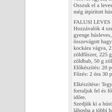
Osszuk el a leve
még átpirított hús
FALUSI LEVES 
Hozzávalók 4 sze
gyenge húsleves, 
összevágott hagy
kockára vágva, 2
zöldfűszer, 225 
zöldbab, 50 g zö
Előkészítés: 20 p
Főzés: 2 óra 30 p
Elkészítése: Tegy
forraljuk fel és 
időre.
Szedjük ki a húst
lábosba a többi h