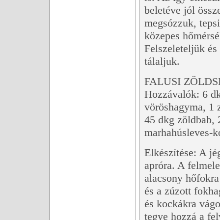
beletéve jól össz
megsózzuk, tepsib
közepes hőmérsék
Felszeleteljük és
tálaljuk.
FALUSI ZÖLDS
Hozzávalók: 6 dk
vöröshagyma, 1 z
45 dkg zöldbab, 2
marhahúsleves-ko
Elkészítése: A j
apróra. A felmele
alacsony hőfokra 
és a zúzott fokh
és kockákra vágo
tegye hozzá a fel