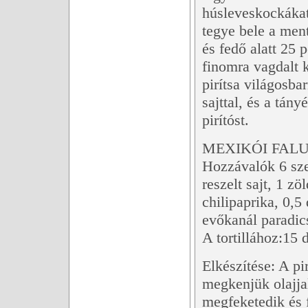
húsleveskockákat 
tegye bele a ment
és fedő alatt 25 p
finomra vagdalt 
pirítsa világosba
sajttal, és a tán
pirítóst.
MEXIKÓI FALU
Hozzávalók 6 sze
reszelt sajt, 1 zö
chilipaprika, 0,5
evőkanál paradic
A tortillához:15 
Elkészítése: A pi
megkenjük olajjal
megfeketedik és 