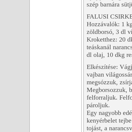
szép barnára sütj
FALUSI CSIRK
Hozzávalók: 1 kg
zöldborsó, 3 dl ví
Kroketthez: 20 dk
teáskanál narancs
dl olaj, 10 dkg re
Elkészítése: Vágj
vajban világossár
megsózzuk, zsírjá
Megborsozzuk, be
felforraljuk. Fel
pároljuk.
Egy nagyobb edén
kenyérbelet tejb
tojást, a narancs