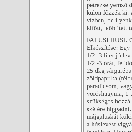
petrezselyemzöld
külön főzzék ki, 
vízben, de ilyenko
kifőtt, leöblített t
FALUSI HÚSLE
Elkészítése: Egy 
1/2 -3 liter jó l
1/2 -3 órát, féli
25 dkg sárgarépa
zöldpaprika (téle
paradicsom, vagy
vöröshagyma, 1 
szükséges hozzá. 
szélére higgadni. 
májgaluskát külön
a húslevest vigy
fazékban. Ugyaní