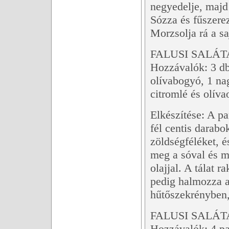
negyedelje, majd 
Sózza és fűszerez
Morzsolja rá a sa
FALUSI SALÁTA
Hozzávalók: 3 db 
olívabogyó, 1 na
citromlé és olíva
Elkészítése: A pa
fél centis darabo
zöldségféléket, és
meg a sóval és mo
olajjal. A tálat 
pedig halmozza a
hűtőszekrényben, 
FALUSI SALÁTA
Hozzávalók: 4 pa