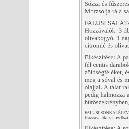
Sózza és fűszerez
Morzsolja rá a sa
FALUSI SALÁTA
Hozzávalók: 3 db 
olívabogyó, 1 na
citromlé és olíva
Elkészítése: A pa
fél centis darabo
zöldségféléket, és
meg a sóval és mo
olajjal. A tálat 
pedig halmozza a
hűtőszekrényben, 
FALUSI SONKALÉLEV
Hozzávalók: zsír és liszt
Elkészítése: A so