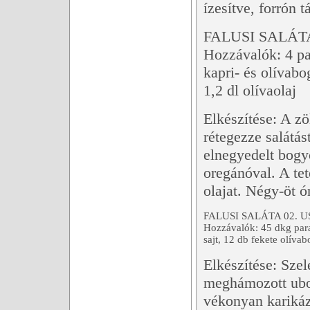
ízesítve, forrón tá
FALUSI SALÁTA
Hozzávalók: 4 pa
kapri- és olívabo
1,2 dl olívaolaj
Elkészítése: A zö
rétegezze salátás
elnegyedelt bogy
oregánóval. A tet
olajat. Négy-öt ór
FALUSI SALÁTA 02. U
Hozzávalók: 45 dkg para
sajt, 12 db fekete olíva
Elkészítése: Sze
meghámozott ubor
vékonyan karikáz