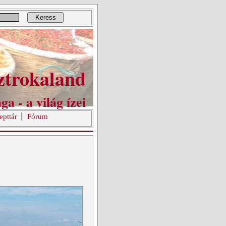
Keress
ztrokaland
ga - a világ ízei
epttár
Fórum