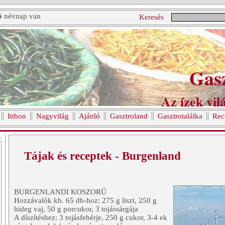
ó
névnap van
Keresés
Gas
Az ízek vilá
Itthon
Nagyvilág
Ajánló
Gasztroland
Gasztrotalálka
Rec
Tájak és receptek - Burgenland
BURGENLANDI KOSZORÚ
Hozzávalók kb. 65 db-hoz: 275 g liszt, 250 g
hideg vaj, 50 g porcukor, 3 tojássárgája
A díszítéshez: 3 tojásfehérje, 250 g cukor, 3-4 ek