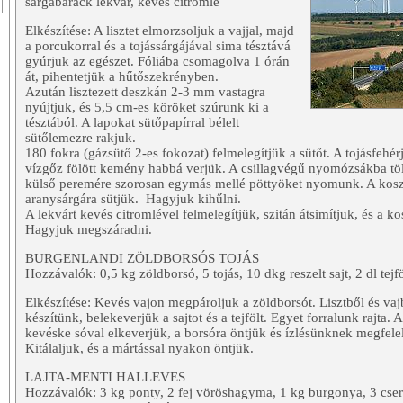
sárgabarack lekvár, kevés citromlé
Elkészítése: A lisztet elmorzsoljuk a vajjal, majd
a porcukorral és a tojássárgájával sima tésztává
gyúrjuk az egészet. Fóliába csomagolva 1 órán
át, pihentetjük a hűtőszekrényben.
Azután lisztezett deszkán 2-3 mm vastagra
nyújtjuk, és 5,5 cm-es köröket szúrunk ki a
tésztából. A lapokat sütőpapírral bélelt
sütőlemezre rakjuk.
180 fokra (gázsütő 2-es fokozat) felmelegítjük a sütőt. A tojásfehér
vízgőz fölött kemény habbá verjük. A csillagvégű nyomózsákba töl
külső peremére szorosan egymás mellé pöttyöket nyomunk. A koszo
aranysárgára sütjük. Hagyjuk kihűlni.
A lekvárt kevés citromlével felmelegítjük, szitán átsimítjuk, és a k
Hagyjuk megszáradni.
BURGENLANDI ZÖLDBORSÓS TOJÁS
Hozzávalók: 0,5 kg zöldborsó, 5 tojás, 10 dkg reszelt sajt, 2 dl tejföl,
Elkészítése: Kevés vajon megpároljuk a zöldborsót. Lisztből és vaj
készítünk, belekeverjük a sajtot és a tejfölt. Egyet forralunk rajta. A 
kevéske sóval elkeverjük, a borsóra öntjük és ízlésünknek megfel
Kitálaljuk, és a mártással nyakon öntjük.
LAJTA-MENTI HALLEVES
Hozzávalók: 3 kg ponty, 2 fej vöröshagyma, 1 kg burgonya, 3 cser