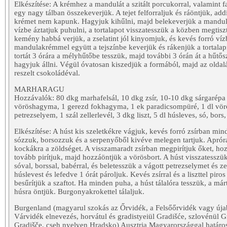
Elkészítése: A krémhez a mandulát a szitált porcukorral, valamint fa
egy nagy tálban összekeverjük. A tejet felforraljuk és ráöntjük, ad
krémet nem kapunk. Hagyjuk kihűlni, majd belekeverjük a mandulali
vízbe áztatjuk puhulni, a tortalapot visszatesszük a közben megtiszt
kemény habbá verjük, a zselatint jól kinyomjuk, és kevés forró víz
mandulakrémmel együtt a tejszínbe keverjük és rákenjük a tortalapra
tortát 3 órára a mélyhűtőbe tesszük, majd további 3 órán át a hűt
hagyjuk állni. Végül óvatosan kiszedjük a formából, majd az oldalá
reszelt csokoládéval.
MARHARAGU
Hozzávalók: 80 dkg marhafelsál, 10 dkg zsír, 10-10 dkg sárgarépa 
vöröshagyma, 1 gerezd fokhagyma, 1 ek paradicsompüré, 1 dl vör
petrezselyem, 1 szál zellerlevél, 3 dkg liszt, 5 dl húsleves, só, bor
Elkészítése: A húst kis szeletkékre vágjuk, kevés forró zsírban mind
sózzuk, borsozzuk és a serpenyőből kivéve melegen tartjuk. Aprór
kockákra a zöldséget. A visszamaradt zsírban megpirítjuk őket, ho
tovább pirítjuk, majd hozzáöntjük a vörösbort. A húst visszatessz
sóval, borssal, babérral, és beletesszük a vágott petrezselymet és ze
húslevest és lefedve 1 órát pároljuk. Kevés zsírral és a liszttel piros
besűrítjük a szaftot. Ha minden puha, a húst tálalóra tesszük, a már
húsra öntjük. Burgonyakrokettel tálaljuk.
Burgenland (magyarul szokás az Őrvidék, a Felsőőrvidék vagy úja
Várvidék elnevezés, horvátul és gradistyeiül Gradišće, szlovénül 
Gradišče, cseh nyelven Hradsko) Ausztria Magyarországgal határos