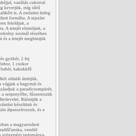
héjjal, vaníliás cukorral
dig keverjük, míg sűrű
kőrt is. A zselatint hideg
ított formába. A tejszínt
ben feloldjuk, a
. A tetejét elsimítjuk, a
őszekrény normál részében
t és a tetejét meghintjük
és gyökér, 2 fej
ösbor, 1 csokor
s, babér, kakukkfű
két oldalát átsütjük,
a vágjuk a hagymát és
zzáadjuk a paradicsompürét,
ük a serpenyőbe, fűszerezzük
llerlevelet. Ráöntjük a
 rántást készítünk és
tást átpasszírozzuk, és a
bban a magyarosított
Gradiščanska, vendül
 szövetségi tartománya.