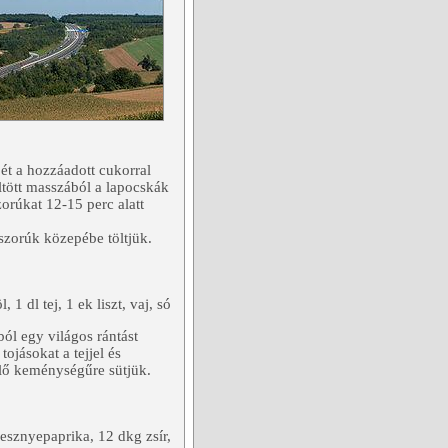
jét a hozzáadott cukorral
tött masszából a lapocskák
rúkat 12-15 perc alatt
oszorúk közepébe töltjük.
 1 dl tej, 1 ek liszt, vaj, só
ból egy világos rántást
tojásokat a tejjel és
elő keménységűre sütjük.
esznyepaprika, 12 dkg zsír,