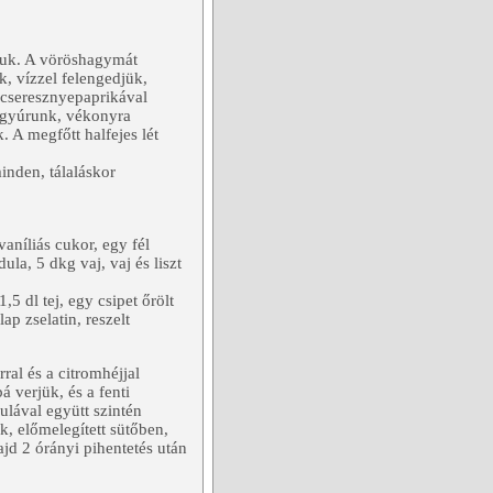
gjuk. A vöröshagymát
, vízzel felengedjük,
, cseresznyepaprikával
t gyúrunk, vékonyra
. A megfőtt halfejes lét
inden, tálaláskor
vaníliás cukor, egy fél
ula, 5 dkg vaj, vaj és liszt
5 dl tej, egy csipet őrölt
lap zselatin, reszelt
ral és a citromhéjjal
 verjük, és a fenti
dulával együtt szintén
ük, előmelegített sütőben,
jd 2 órányi pihentetés után