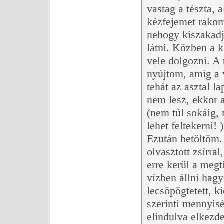
vastag a tészta,
kézfejemet rakom 
nehogy kiszakadj
látni. Közben a 
vele dolgozni. A
nyújtom, amíg a 
tehát az asztal l
nem lesz, ekkor 
(nem túl sokáig,
lehet feltekerni! )
Ezután betöltöm.
olvasztott zsírr
erre kerül a megt
vízben állni hagy
lecsöpögtetett, k
szerinti mennyisé
elindulva elkezde