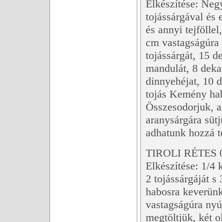
Elkészítése: Negy
tojássárgával és 
és annyi tejfölle
cm vastagságúra 
tojássárgát, 15 d
mandulát, 8 deka
dinnyehéjat, 10 
tojás Kemény habj
Összesodorjuk, a 
aranysárgára sütj
adhatunk hozzá t
TIROLI RÉTES 
Elkészítése: 1/4 
2 tojássárgáját s
habosra keverünk
vastagságúra nyú
megtöltjük, két o