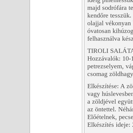
majd sodrófára te
kendőre tesszük. 
olajjal vékonyan 
óvatosan kihúzoga
felhasználva készí
TIROLI SALÁT
Hozzávalók: 10-1
petrezselyem, vág
csomag zöldhagym
Elkészítése: A zö
vagy húslevesben
a zöldjével együ
az öntettel. Néhá
Előételnek, pecse
Elkészítés ideje: