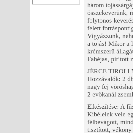
három tojássárgá
összekeverünk, 
folytonos keverés
felett forrásponti
Vigyázzunk, neh
a tojás! Mikor a l
krémszerű állagát
Fahéjas, pirított
JÉRCE TIROLI
Hozzávalók: 2 db 
nagy fej vöröshag
2 evőkanál zsemle
Elkészítése: A fü
Kibélelek vele eg
félbevágott, mind
tisztított, véko