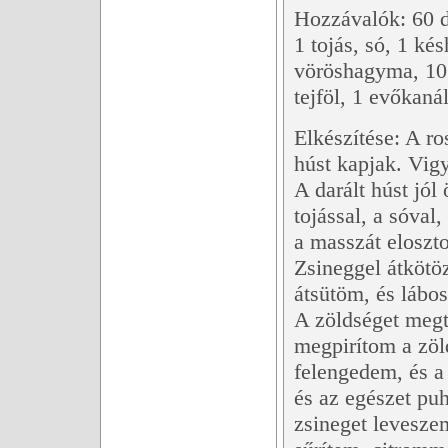
Hozzávalók: 60 dk
1 tojás, só, 1 kés
vöröshagyma, 10 
tejföl, 1 evőkaná
Elkészítése: A ro
húst kapjak. Vig
A darált húst jól
tojással, a sóval
a masszát eloszt
Zsineggel átkötö
átsütöm, és lábo
A zöldséget megt
megpirítom a zöl
felengedem, és a
és az egészet pu
zsineget leveszem