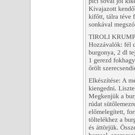
pici sóval jól ki
Kivajazott kendő
kifőtt, tálra téve
sonkával megszó
TIROLI KRUMP
Hozzávalók: fél d
burgonya, 2 dl te
1 gerezd fokhagym
őrölt szerecsendi
Elkészítése: A mé
kiengedni. Liszt
Megkenjük a burgo
rúdat sütőlemezre
előmelegített, f
töltelékhez a b
és áttörjük. Össze