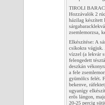
TIROLI BARA
Hozzávalók 2 rúd
házilag készített
sárgabaracklekvár
zsemlemorzsa, kev
Elkészítése: A 
csíkokra vágjuk.
vízzel (a lekvár 
felengedett tészt
deszkán vékonyra 
a fele zsemlemorz
gyümölcs felét. Fe
bekenve, ráfekte
ugyanígy elkészít
erős lángon, maj
20-25 percig sütj