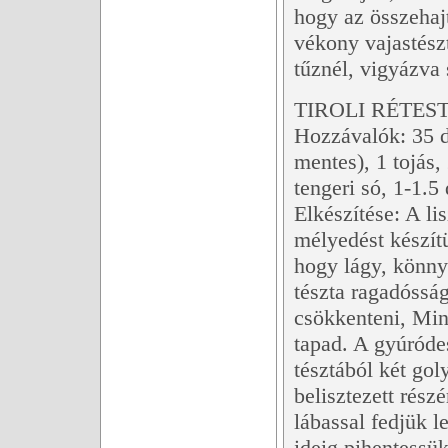
hogy az összehajt
vékony vajastészt
tűznél, vigyázva
TIROLI RÉTES
Hozzávalók: 35 dk
mentes), 1 tojás,
tengeri só, 1-1.5
Elkészítése: A li
mélyedést készít
hogy lágy, könny
tészta ragadóssá
csökkenteni, Min
tapad. A gyúródes
tésztából két go
belisztezett részé
lábassal fedjük l
ideig pihentessük