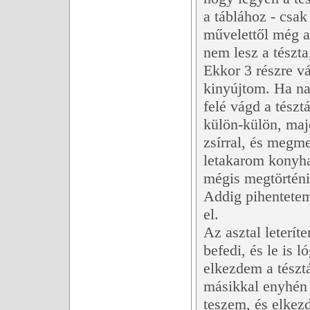
a táblához - csak 
művelettől még a
nem lesz a tészta,
Ekkor 3 részre v
kinyújtom. Ha na
felé vágd a tészt
külön-külön, maj
zsírral, és megmel
letakarom konyha
mégis megtörténik
Addig pihentetem
el.
Az asztal leterít
befedi, és le is 
elkezdem a tésztá
másikkal enyhén 
teszem, és elkez