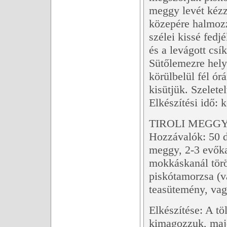
meggy levét kézze
közepére halmozz
szélei kissé fedj
és a levágott csí
Sütőlemezre hely
körülbelül fél ór
kisütjük. Szeletel
Elkészítési idő: 
TIROLI MEGGY
Hozzávalók: 50 dk
meggy, 2-3 evőkan
mokkáskanál töröt
piskótamorzsa (va
teasütemény, vag
Elkészítése: A t
kimagozzuk, majd