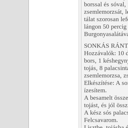
borssal és sóval
zsemlemorzsát, le
tálat szorosan le
lángon 50 percig 
Burgonyasalátáva
SONKÁS RÁNT
Hozzávalók: 10 dk
bors, 1 késhegyn
tojás, 8 palacsin
zsemlemorzsa, zsí
Elkészítése: A so
ízesítem.
A besamelt össze
tojást, és jól ös
A kész sós palacs
Felcsavarom.
Lisztbe, tojásba