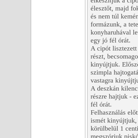
elkészítjük a cip
élesztőt, majd f
és nem túl kemény
formázunk, a tete
konyharuhával le
egy jó fél órát.
A cipót lisztezet
részt, becsomagol
kinyújtjuk. Elősz
szimpla hajtogatá
vastagra kinyújtj
A deszkán kilenc
részre hajtjuk - 
fél órát.
Felhasználás előt
ismét kinyújtjuk,
körülbelül 1 cent
megszórjuk piskó