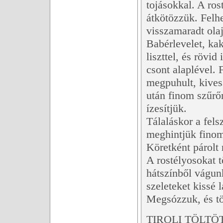
tojásokkal. A ros
átkötözzük. Felhe
visszamaradt olaj
Babérlevelet, ka
liszttel, és rövid
csont alaplével. 
megpuhult, kivess
után finom szűrőn
ízesítjük.
Tálaláskor a fels
meghintjük finom
Köretként párolt
A rostélyosokat t
hátszínből vágun
szeleteket kissé 
Megsózzuk, és tö
TIROLI TÖLTÖ