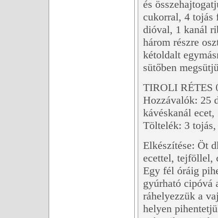
és összehajtogat
cukorral, 4 tojás
dióval, 1 kanál r
három részre oszt
kétoldalt egymásr
sütőben megsütjü
TIROLI RÉTES 
Hozzávalók: 25 dk
kávéskanál ecet, 
Töltelék: 3 tojá
Elkészítése: Öt dk
ecettel, tejföllel
Egy fél óráig pihe
gyúrható cipóvá a
ráhelyezzük a vaj
helyen pihentetjü