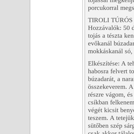
porcukorral megs
TIROLI TÚRÓS 
Hozzávalók: 50 d
tojás a tészta ke
evőkanál búzadar
mokkáskanál só, 1
Elkészítése: A te
habosra felvert t
búzadarát, a naran
összekeverem. A f
részre vágom, és
csíkban felkenem 
végét kicsit ben
teszem. A tetejük
sütőben szép sár
csak akkor tálalo