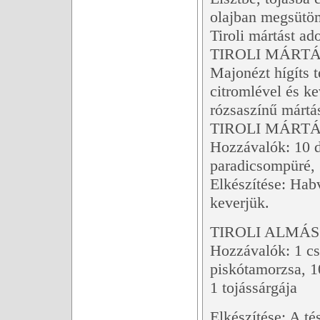
olajban megsütö
Tiroli mártást ad
TIROLI MÁRTÁ
Majonézt hígíts te
citromlével és k
rózsaszínű mártás
TIROLI MÁRTÁ
Hozzávalók: 10 d
paradicsompüré, 1
Elkészítése: Hab
keverjük.
TIROLI ALMÁS 
Hozzávalók: 1 cs 
piskótamorzsa, 10
1 tojássárgája
Elkészítése: A té