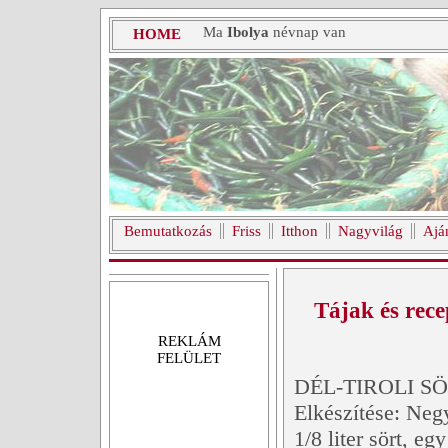
Ma
Ibolya
névnap van
HOME
Bemutatkozás
Friss
Itthon
Nagyvilág
Ajá
Tájak és rece
REKLÁM
FELÜLET
DÉL-TIROLI S
Elkészítése: Negy
1/8 liter sört, egy