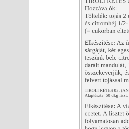
TIROLI RÉTES 
Hozzávalók:
Töltelék: tojás 2
és citromhéj 1/2-
(= cukorban eltet
Elkészítése: Az í
sárgáját, két egé
teszünk bele citr
darált mandulát, 
összekeverjük, és
felvert tojással 
TIROLI RÉTES 02. (A
Alaptészta: 60 dkg liszt,
Elkészítése: A v
ecetet. A lisztet
folyamatosan ado
hogy legyen a t