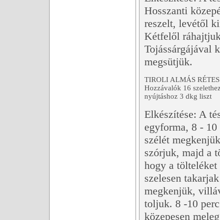
Hosszanti közepé
reszelt, levétől k
Kétfelől ráhajtju
Tojássárgájával k
megsütjük.
TIROLI ALMÁS RÉTES 
Hozzávalók 16 szelethez:
nyújtáshoz 3 dkg liszt
Elkészítése: A té
egyforma, 8 - 10 
szélét megkenjük 
szórjuk, majd a t
hogy a tölteléket
szelesen takarjak
megkenjük, villá
toljuk. 8 -10 per
közepesen meleg 