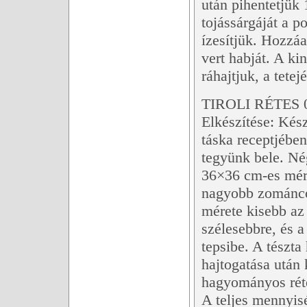
után pihentetjük 1
tojássárgáját a p
ízesítjük. Hozzá
vert habját. A kin
ráhajtjuk, a tete
TIROLI RÉTES 
Elkészítése: Kész
táska receptjében
tegyünk bele. Nég
36×36 cm-es mére
nagyobb zománcoz
mérete kisebb az 
szélesebbre, és 
tepsibe. A tészta
hajtogatása után k
hagyományos rétes
A teljes mennyis