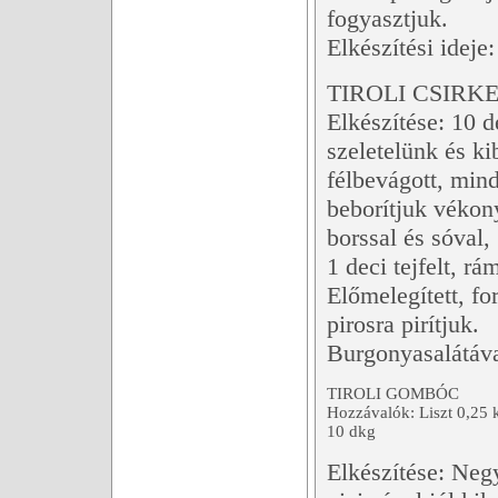
fogyasztjuk.
Elkészítési ideje
TIROLI CSIRK
Elkészítése: 10 d
szeletelünk és kib
félbevágott, mind
beborítjuk vékon
borssal és sóval,
1 deci tejfelt, r
Előmelegített, fo
pirosra pirítjuk.
Burgonyasalátával
TIROLI GOMBÓC
Hozzávalók: Liszt 0,25 kg
10 dkg
Elkészítése: Negye