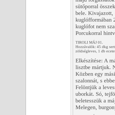
sütőporral összek
bele. Kivajazott,
kuglófformában 2
kuglófot nem sza
Porcukorral hintv
TIROLI MÁJ 01.
Hozzávalók: 45 dkg sert
zöldségleves, 1 db ecetes
Elkészítése: A má
lisztbe mártjuk. 
Közben egy másik
szalonnát, s ebb
Felöntjük a leves
uborkát. Só, tejf
beletesszük a máj
Melegen, burgony