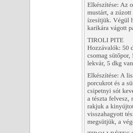
Elkészítése: Az o
mustárt, a zúzott
ízesítjük. Végül 
karikára vágott 
TIROLI PITE
Hozzávalók: 50 dk
csomag sütőpor, 5
lekvár, 5 dkg van
Elkészítése: A li
porcukrot és a sü
csipetnyi sót kev
a tészta felvesz,
rakjuk a kinyújto
visszahagyott té
megsütjük, a vég