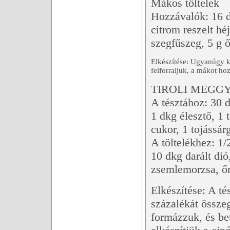
Mákos töltelek
Hozzávalók: 16 d
citrom reszelt héj
szegfűszeg, 5 g ő
Elkészítése: Ugyanúgy ké
felforraljuk, a mákot ho
TIROLI MEGGY
A tésztához: 30 d
1 dkg élesztő, 1 
cukor, 1 tojássárg
A töltelékhez: 1/
10 dkg darált di
zsemlemorzsa, őrö
Elkészítése: A té
százalékát összeg
formázzuk, és be