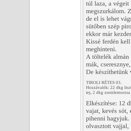
túl laza, a végei
megszurkálom. Zs
de el is lehet vág
sütőben szép pir
ekkor már kezdem
Kissé ferdén kell
meghinteni.
A töltelék almán
mák, cseresznye, 
De készíthetünk v
TIROLI RÉTES 03.
Hozzávalók: 22 dkg liszt,
tej, 2 dkg zsemlemorzsa
Elkészítése: 12 dk
vajat, kevés sót,
pihenni hagyjuk.
olvasztott vajjal