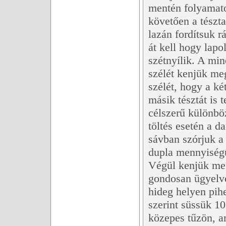
mentén folyamato
követően a tészta
lazán fordítsuk r
át kell hogy lapo
szétnyílik. A min
szélét kenjük meg
szélét, hogy a ké
másik tésztát is 
célszerű különbö
töltés esetén a d
sávban szórjuk a
dupla mennyiségű 
Végül kenjük meg 
gondosan ügyelve 
hideg helyen pihe
szerint süssük 10
közepes tűzön, am