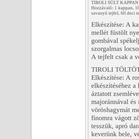
TIROLI SÜLT KAPPAN
Hozzávaló: 1 kappan, 10
savanyú tejfel, fél deci 
Elkészítése: A k
mellét füstölt ny
gombával spékelj
szorgalmas locso
A tejfelt csak a 
TIROLI TÖLTÖ
Elkészítése: A ro
elkészítéséhez a 
áztatott zsemléve
majoránnával és 
vöröshagymát meg
finomra vágott z
tesszük, apró da
keverünk bele, vé