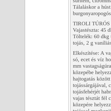
sűrítem, citromma
Tálaláskor a húst
burgonyaropogós
TIROLI TÚRÓS 
Vajastészta: 45 d
Töltelék: 60 dkg 
tojás, 2 g vaníli
Elkészítése: A vaj
só, ecet és víz h
mm vastagságúra n
közepébe helyezz
hajtogatás között 
tojássárgájával, 
tojásfehérjét hab
vajas tésztát fél
közepére helyezzü
tojással megkenjü