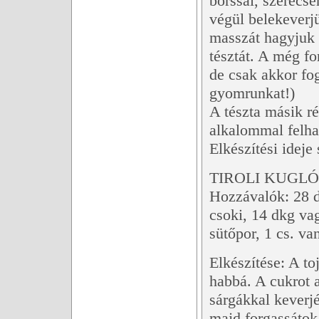
borssal, szerecse
végül belekeverjü
masszát hagyjuk t
tésztát. A még fo
de csak akkor fo
gyomrunkat!)
A tészta másik r
alkalommal felha
Elkészítési ideje
TIROLI KUGL
Hozzávalók: 28 d
csoki, 14 dkg va
sütőpor, 1 cs. van
Elkészítése: A to
habbá. A cukrot a
sárgákkal keverj
majd forgassátok 