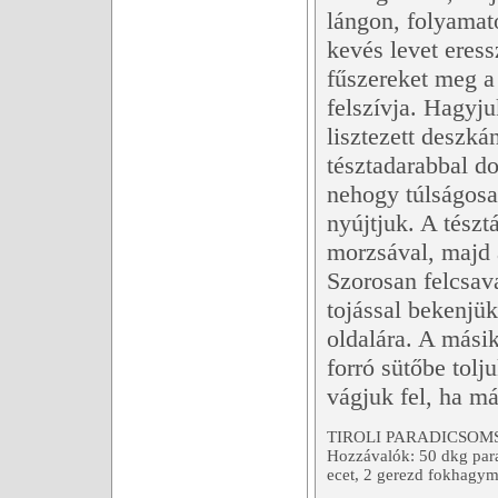
lángon, folyamat
kevés levet eress
fűszereket meg a
felszívja. Hagyju
lisztezett deszká
tésztadarabbal d
nehogy túlságosa
nyújtjuk. A tészt
morzsával, majd 
Szorosan felcsava
tojással bekenjük
oldalára. A másik
forró sütőbe tol
vágjuk fel, ha má
TIROLI PARADICSOM
Hozzávalók: 50 dkg parad
ecet, 2 gerezd fokhagyma