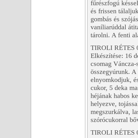
fűrészfogú késsel
és frissen tálalj
gombás és szójás 
vaníliarúddal át
tárolni. A fenti 
TIROLI RÉTES 
Elkészítése: 16 de
csomag Váncza-sü
összegyúrunk. A t
elnyomkodjuk, és
cukor, 5 deka ma
héjának habos kev
helyezve, tojássa
megszurkálva, las
szórócukorral bő
TIROLI RÉTES 