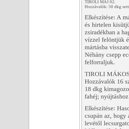
TIROLI MÁJ 02.
Hozzávalók: 50 dkg sertés
Elkészítése: A m
és hirtelen kisüt
zsiradékban a hag
vízzel felöntjük é
mártásba visszat
Néhány csepp ece
felforraljuk.
TIROLI MÁKO
Hozzávalók 16 sz
18 dkg kimagozot
fahéj; nyújtáshoz
Elkészítése: Has
csupán az, hogy 
levétől lecsurgat