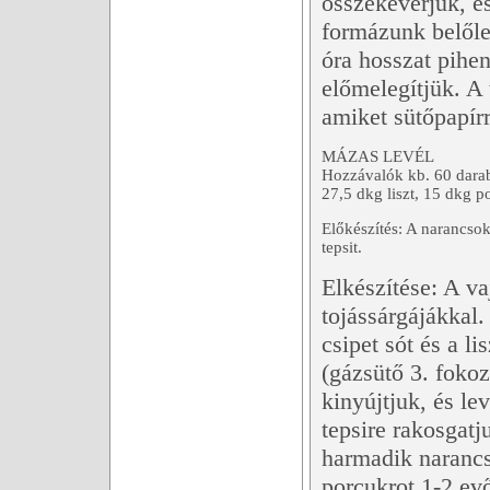
összekeverjük, és
formázunk belőle
óra hosszat pihen
előmelegítjük. A
amiket sütőpapírr
MÁZAS LEVÉL
Hozzávalók kb. 60 darabh
27,5 dkg liszt, 15 dkg p
Előkészítés: A narancso
tepsit.
Elkészítése: A va
tojássárgájákkal.
csipet sót és a l
(gázsütő 3. fokoz
kinyújtjuk, és le
tepsire rakosgatj
harmadik narancs 
porcukrot 1-2 ev