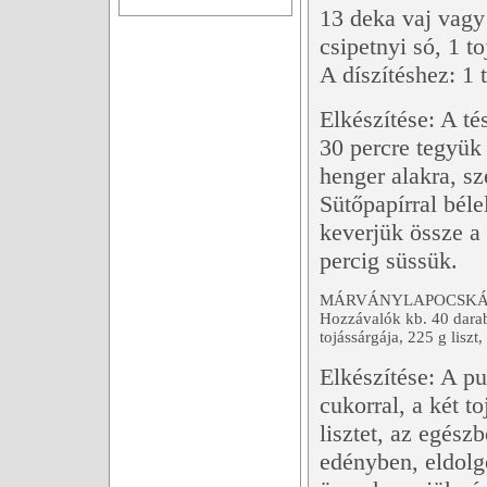
13 deka vaj vagy
csipetnyi só, 1 t
A díszítéshez: 1 
Elkészítése: A té
30 percre tegyük
henger alakra, sz
Sütőpapírral béle
keverjük össze a 
percig süssük.
MÁRVÁNYLAPOCSK
Hozzávalók kb. 40 darab
tojássárgája, 225 g lisz
Elkészítése: A pu
cukorral, a két t
lisztet, az egész
edényben, eldolgo