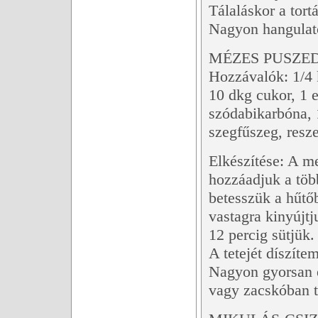
Tálaláskor a tor
Nagyon hangulato
MÉZES PUSZ
Hozzávalók: 1/4 
10 dkg cukor, 1 e
szódabikarbóna, 
szegfűszeg, resz
Elkészítése: A me
hozzáadjuk a töb
betesszük a hűtő
vastagra kinyújt
12 percig sütjük.
A tetejét díszítem
Nagyon gyorsan 
vagy zacskóban t