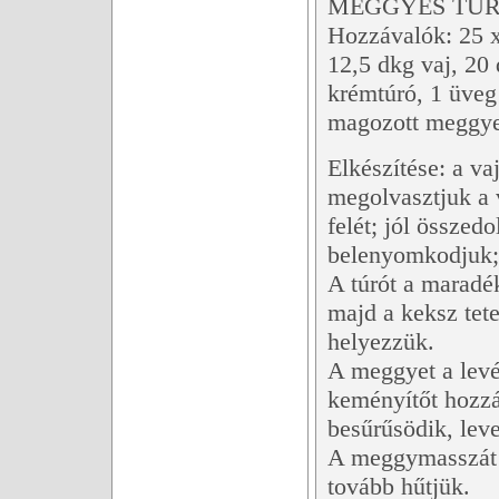
MEGGYES TÚ
Hozzávalók: 25 x
12,5 dkg vaj, 20 
krémtúró, 1 üveg 
magozott meggye
Elkészítése: a v
megolvasztjuk a 
felét; jól összed
belenyomkodjuk;
A túrót a maradék
majd a keksz tet
helyezzük.
A meggyet a levév
keményítőt hozzá
besűrűsödik, leve
A meggymasszát a
tovább hűtjük.