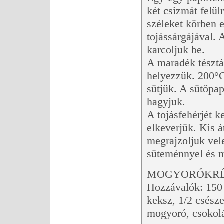
két csizmát felül
széleket körben 
tojássárgájával. 
karcoljuk be.
A maradék tésztáb
helyezzük. 200°C
sütjük. A sütőpap
hagyjuk.
A tojásfehérjét k
elkeverjük. Kis á
megrajzoljuk vel
süteménnyel és m
MOGYORÓKRÉ
Hozzávalók: 150 
keksz, 1/2 csésze
mogyoró, csokol