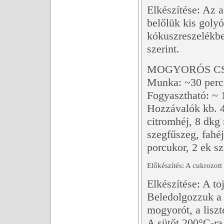
Elkészítése: Az 
belőlük kis goly
kókuszreszelékbe,
szerint.
MOGYORÓS C
Munka: ~30 perc
Fogyasztható: ~ 
Hozzávalók kb. 4
citromhéj, 8 dkg 
szegfűszeg, fahéj
porcukor, 2 ek sz
Előkészítés: A cukrozott
Elkészítése: A to
Beledolgozzuk a f
mogyorót, a liszt
A sütőt 200°C-ra