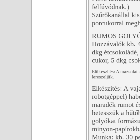
felfúvódnak.)
Szűrőkanállal ki
porcukorral megh
RUMOS GOLY
Hozzávalók kb. 4
dkg étcsokoládé, 
cukor, 5 dkg cso
Előkészítés: A mazsolát 
lereszeljük.
Elkészítés: A vaj
robotgéppel) hab
maradék rumot és
betesszük a hűt
golyókat formáz
minyon-papírokba
Munka: kb. 30 p