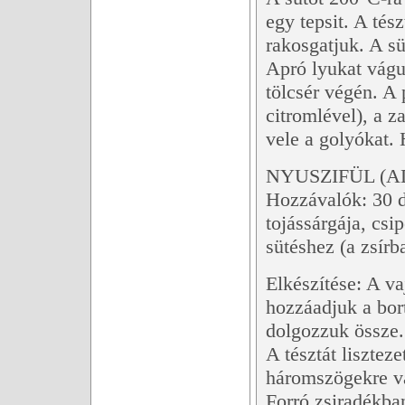
egy tepsit. A tés
rakosgatjuk. A sü
Apró lyukat vágu
tölcsér végén. A 
citromlével), a z
vele a golyókat.
NYUSZIFÜL (A
Hozzávalók: 30 d
tojássárgája, csip
sütéshez (a zsír
Elkészítése: A va
hozzáadjuk a bort
dolgozzuk össze. 
A tésztát lisztez
háromszögekre vág
Forró zsiradékba