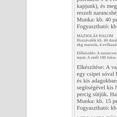
kapjunk), és meg
reszelt narancshé
Munka: kb. 40 p
Fogyasztható: kb
MAZSOLÁS HALOM
Hozzávalók kb. 40 darabh
dkg mazsola, 4 evőkaná
Előkészítés: A narancsot
tepsit. A sütőt 180 fokra
Elkészítése: A va
egy csipet sóval 
és kis adagokban
segítségével kis 
percig sütjük. H
Munka: kb. 15 p
Fogyasztható: kb