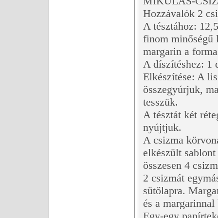
MIKULÁS-CSI
Hozzávalók 2 csi
A tésztához: 12,
finom minőségű k
margarin a forma
A díszítéshez: 1 
Elkészítése: A lis
összegyúrjuk, ma
tesszük.
A tésztát két rét
nyújtjuk.
A csizma körvona
elkészült sablont
összesen 4 csizmá
2 csizmát egymás
sütőlapra. Marga
és a margarinnal 
Egy-egy papírtek