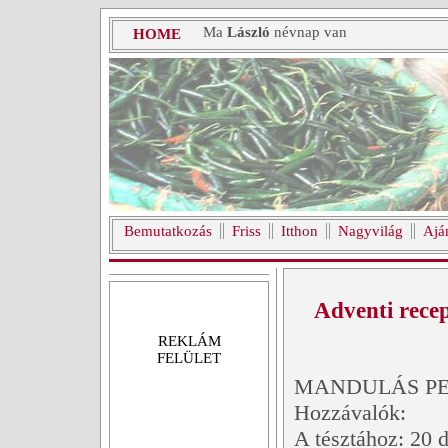
Ma
László
névnap van
HOME
Bemutatkozás
Friss
Itthon
Nagyvilág
Ajá
Adventi recep
REKLÁM
FELÜLET
MANDULÁS P
Hozzávalók:
A tésztához: 20 d