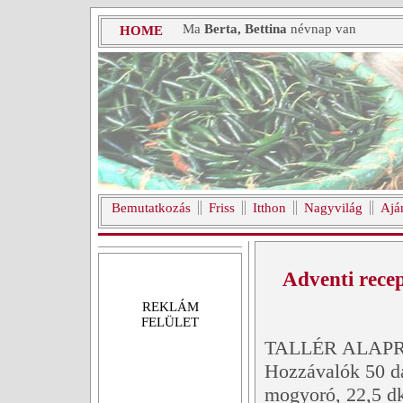
Ma
Berta, Bettina
névnap van
HOME
Bemutatkozás
Friss
Itthon
Nagyvilág
Ajá
Adventi recep
REKLÁM
FELÜLET
TALLÉR ALAP
Hozzávalók 50 da
mogyoró, 22,5 dkg