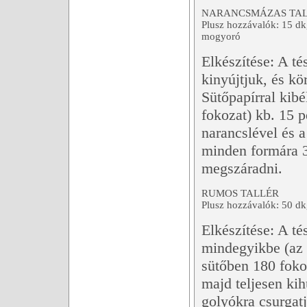
NARANCSMÁZAS TA
Plusz hozzávalók: 15 dkg
mogyoró
Elkészítése: A té
kinyújtjuk, és k
Sütőpapírral kibé
fokozat) kb. 15 p
narancslével és a
minden formára 
megszáradni.
RUMOS TALLÉR
Plusz hozzávalók: 50 d
Elkészítése: A t
mindegyikbe (az
sütőben 180 fokon
majd teljesen ki
golyókra csurgat