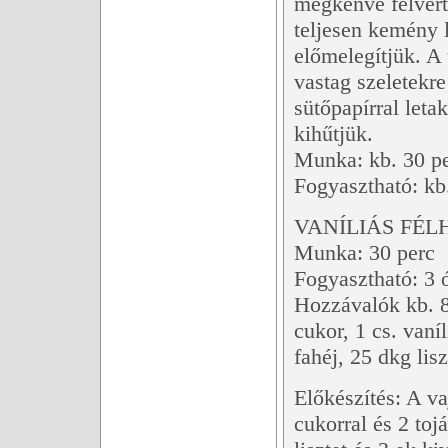
megkenve felvert 
teljesen kemény 
előmelegítjük. A 
vastag szeletekre
sütőpapírral leta
kihűtjük.
Munka: kb. 30 p
Fogyasztható: kb
VANÍLIÁS FÉ
Munka: 30 perc
Fogyasztható: 3 
Hozzávalók kb. 8
cukor, 1 cs. vaní
fahéj, 25 dkg lis
Előkészítés: A va
cukorral és 2 toj