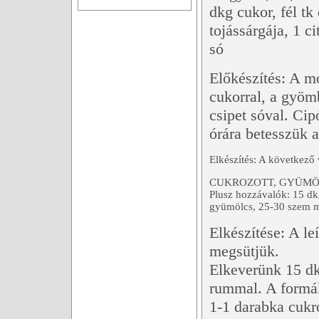
dkg cukor, fél tk
tojássárgája, 1 ci
só
Előkészítés: A mo
cukorral, a gyömb
csipet sóval. Cip
órára betesszük a
Elkészítés: A következő 
CUKROZOTT, GYÜMÖ
Plusz hozzávalók: 15 dkg
gyümölcs, 25-30 szem 
Elkészítése: A leí
megsütjük.
Elkeverünk 15 dkg
rummal. A formá
1-1 darabka cukr