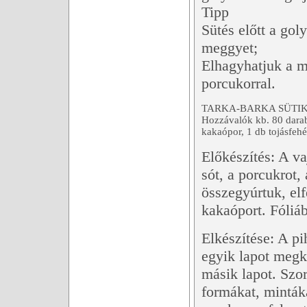
Tipp
Sütés előtt a g
meggyet;
Elhagyhatjuk a m
porcukorral.
TARKA-BARKA SÜTI
Hozzávalók kb. 80 darabh
kakaópor, 1 db tojásfehé
Előkészítés: A va
sót, a porcukrot,
összegyúrtuk, elf
kakaóport. Fóliá
Elkészítése: A pi
egyik lapot megke
másik lapot. Szor
formákat, mintáka