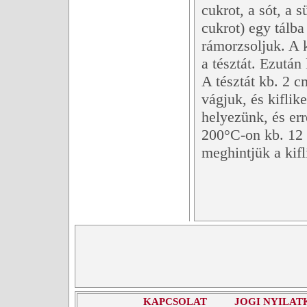
cukrot, a sót, a s
cukrot) egy tálba
rámorzsoljuk. A 
a tésztát. Ezután
A tésztát kb. 2 c
vágjuk, és kiflik
helyezünk, és err
200°C-on kb. 12 
meghintjük a kifl
KAPCSOLAT
JOGI NYILAT