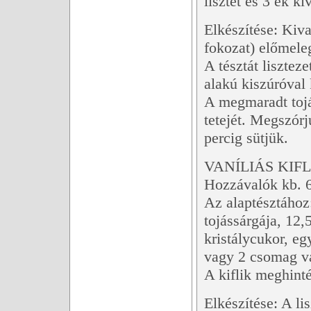
lisztet és 3 ek k
Elkészítése: Kiva
fokozat) előmeleg
A tésztát lisztez
alakú kiszúróval 
A megmaradt tojá
tetejét. Megszórj
percig sütjük.
VANÍLIÁS KIFL
Hozzávalók kb. 6
Az alaptésztához
tojássárgája, 12
kristálycukor, eg
vagy 2 csomag va
A kiflik meghinté
Elkészítése: A li