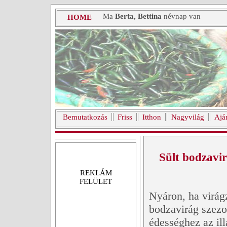
Ma
Berta, Bettina
névnap van
HOME
Bemutatkozás
Friss
Itthon
Nagyvilág
Ajá
Sült bodzavi
REKLÁM
FELÜLET
Nyáron, ha virágz
bodzavirág szezo
édességhez az ill