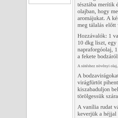
tésztába merítik 
olajban, hogy me
aromájukat. A ké
meg tálalás előtt 
Hozzávalók: 1 va
10 dkg liszt, egy
napraforgóolaj, 1
a fekete bodzáról
A sütéshez növényi olaj,
A bodzavirágokat
virágfürtöt pihe
kiszabaduljon be
törölgessük szára
A vanília rudat v
keverjük a héjjal