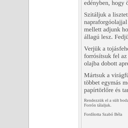
edényben, hogy ö
Szitáljuk a liszte
napraforgóolajja
mellett adjunk ho
állagú lesz. Fedj
Verjük a tojásfeh
forrósítsuk fel a
olajba dobott ap
Mártsuk a virágfü
többet egymás me
papírtörlőre és t
Rendezzük el a sült bodz
Forrón tálaljuk.
Fordította Szabó Béla