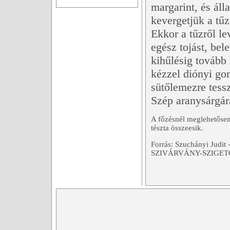
margarint, és áll
kevergetjük a tűz
Ekkor a tűzről le
egész tojást, bel
kihűlésig tovább 
kézzel diónyi go
sütőlemezre tessz
Szép aranysárgár
A főzésnél meglehetősen
tészta összeesik.
Forrás: Szuchányi Judi
SZIVÁRVÁNY-SZIGETCSÉ