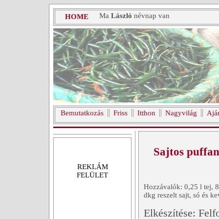
Ma
László
névnap van
HOME
Bemutatkozás
Friss
Itthon
Nagyvilág
Ajá
Sajtos puffan
REKLÁM
FELÜLET
Hozzávalók: 0,25 l tej, 8
dkg reszelt sajt, só és k
Elkészítése: Felfo