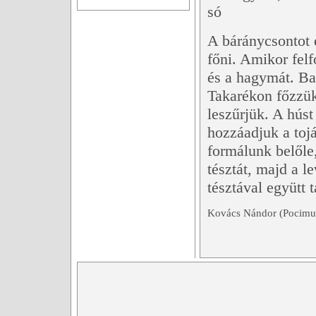
só
A báránycsontot é
főni. Amikor felf
és a hagymát. Ba
Takarékon főzzük
leszűrjük. A húst
hozzáadjuk a toj
formálunk belőle
tésztát, majd a 
tésztával együtt t
Kovács Nándor (Pocimu