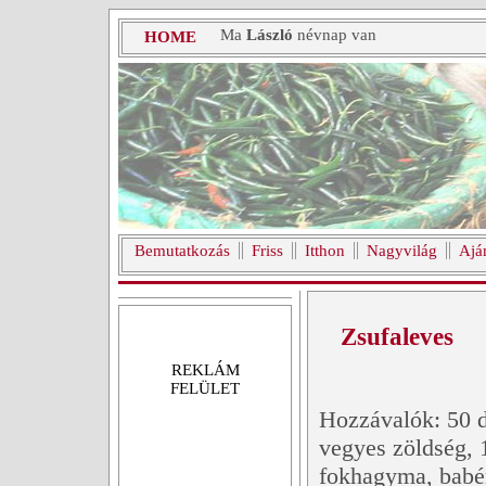
Ma
László
névnap van
HOME
Bemutatkozás
Friss
Itthon
Nagyvilág
Ajá
Zsufaleves
REKLÁM
FELÜLET
Hozzávalók: 50 d
vegyes zöldség, 
fokhagyma, babérl