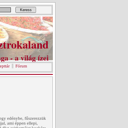
Keress
ztrokaland
ga - a világ ízei
epttár
Fórum
 egy edénybe, fűszerezzük
jal, ami éppen ellepi,