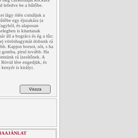
20 dkg csirkemájat kockára
d lefedve be a hűtőbe.
et lágy ölén csináljuk a
űtőbe egy éjszakára (a
 fagyból, és alaposan
legben is kitartanak
r áll a bogrács és ég a tűz:
3 fej vöröshagymát dobunk rá
vább. Kapjon borsot, sót, s ha
ei gomba, pirul tovább. Ha
öntsünk rá ízesítőnek. A
 Rövid lére engedjük, és
kenyér is királyi.
IAAJÁNLAT