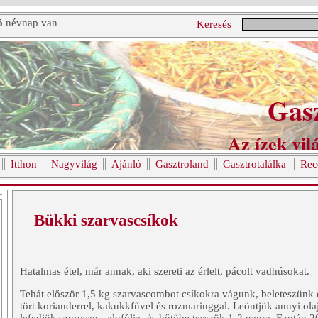
ó
névnap van
Keresés
Gas
Az ízek vilá
Itthon
Nagyvilág
Ajánló
Gasztroland
Gasztrotalálka
Rec
Bükki szarvascsíkok
Hatalmas étel, már annak, aki szereti az érlelt, pácolt vadhúsokat.
Tehát először 1,5 kg szarvascombot csíkokra vágunk, beleteszünk
tört korianderrel, kakukkfűvel és rozmaringgal. Leöntjük annyi olaj