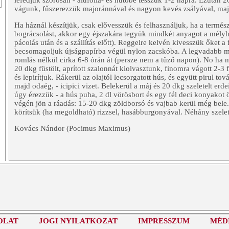
lefedjük szorosan - alufólia- és hűtőbe tesszük 1-2 napra. Ezután 
vágunk, fűszerezzük majoránnával és nagyon kevés zsályával, maj
Ha háznál készítjük, csak elővesszük és felhasználjuk, ha a termész
bográcsolást, akkor egy éjszakára tegyük mindkét anyagot a mélyh
pácolás után és a szállítás előtt). Reggelre kelvén kivesszük őket a
becsomagoljuk újságpapírba végül nylon zacskóba. A legvadabb me
romlás nélkül cirka 6-8 órán át (persze nem a tűző napon). No ha má
20 dkg füstölt, aprított szalonnát kiolvasztunk, finomra vágott 2-
és lepirítjuk. Rákerül az olajtól lecsorgatott hús, és együtt pirul to
majd odaég, - icipici vizet. Belekerül a máj és 20 dkg szeletelt erd
úgy érezzük - a hús puha, 2 dl vörösbort és egy fél deci konyakot 
végén jön a ráadás: 15-20 dkg zöldborsó és vajbab kerül még bele.
körítsük (ha megoldható) rizzsel, hasábburgonyával. Néhány szelet 
Kovács Nándor (Pocimus Maximus)
OLAT
JOGI NYILATKOZAT
IMPRESSZUM
MÉD