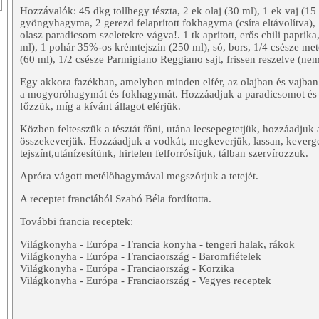
Hozzávalók: 45 dkg tollhegy tészta, 2 ek olaj (30 ml), 1 ek vaj (15 m
gyöngyhagyma, 2 gerezd felaprított fokhagyma (csíra eltávolítva),
olasz paradicsom szeletekre vágva!. 1 tk aprított, erős chili paprika
ml), 1 pohár 35%-os krémtejszín (250 ml), só, bors, 1/4 csésze m
(60 ml), 1/2 csésze Parmigiano Reggiano sajt, frissen reszelve (ne
Egy akkora fazékban, amelyben minden elfér, az olajban és vajban
a mogyoróhagymát és fokhagymát. Hozzáadjuk a paradicsomot és a 
főzzük, míg a kívánt állagot elérjük.
Közben feltesszük a tésztát főni, utána lecsepegtetjük, hozzáadjuk 
összekeverjük. Hozzáadjuk a vodkát, megkeverjük, lassan, keverge
tejszínt,utánízesítünk, hirtelen felforrósítjuk, tálban szervírozzuk.
Apróra vágott metélőhagymával megszórjuk a tetejét.
A receptet franciából Szabó Béla fordította.
További francia receptek:
Világkonyha - Európa - Francia konyha - tengeri halak, rákok
Világkonyha - Európa - Franciaország - Baromfiételek
Világkonyha - Európa - Franciaország - Korzika
Világkonyha - Európa - Franciaország - Vegyes receptek