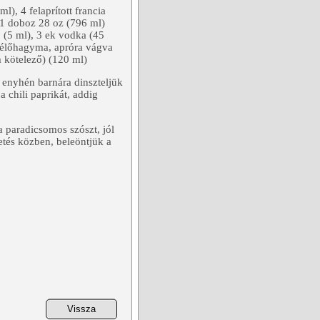
l), 4 felaprított francia
 1 doboz 28 oz (796 ml)
, (5 ml), 3 ek vodka (45
etélőhagyma, apróra vágva
m kötelező) (120 ml)
 enyhén barnára dinszteljük
chili paprikát, addig
a paradicsomos szószt, jól
tés közben, beleöntjük a