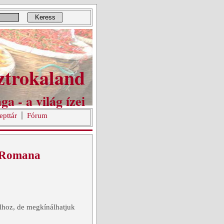
Keress
ztrokaland
ga - a világ ízei
epttár
Fórum
e Romana
álhoz, de megkínálhatjuk