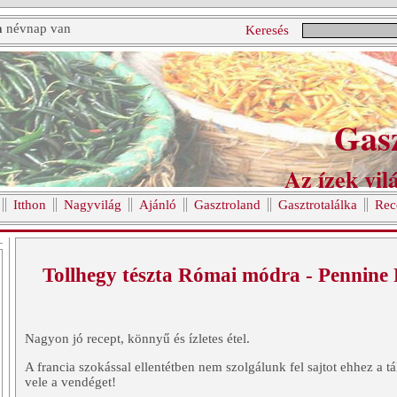
a
névnap van
Keresés
Gas
Az ízek vilá
Itthon
Nagyvilág
Ajánló
Gasztroland
Gasztrotalálka
Rec
Tollhegy tészta Római módra - Pennin
Nagyon jó recept, könnyű és ízletes étel.
A francia szokással ellentétben nem szolgálunk fel sajtot ehhez a t
vele a vendéget!