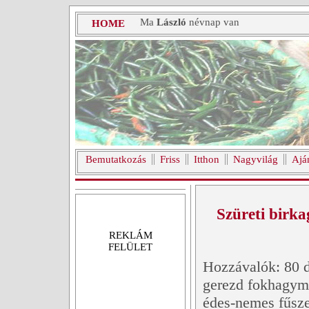
Ma
László
névnap van
HOME
Bemutatkozás
Friss
Itthon
Nagyvilág
Ajá
Szüreti birka
REKLÁM
FELÜLET
Hozzávalók: 80 d
gerezd fokhagyma
édes-nemes fűsze