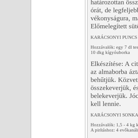
határozottan öss
órát, de legfelje
vékonyságura, ma
Előmelegített sü
KARÁCSONYI PUNCS
Hozzávalók: egy 7 dl tes
10 dkg kígyóuborka
Elkészítése: A c
az almaborba ázta
behűtjük. Közvetl
összekeverjük, és
belekeverjük. Jó
kell lennie.
KARÁCSONYI SONK
Hozzávalók: 1,5 - 4 kg 
A pirításhoz: 4 evőkanál