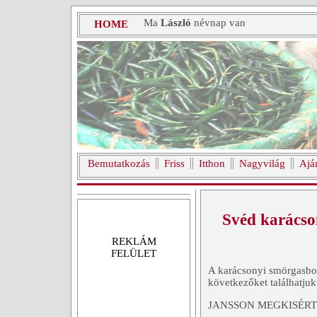
Ma
László
névnap van
HOME
Bemutatkozás
Friss
Itthon
Nagyvilág
Ajá
Svéd karácson
REKLÁM
FELÜLET
A karácsonyi smörgasbor
következőket találhatjuk
JANSSON MEGKISÉRT