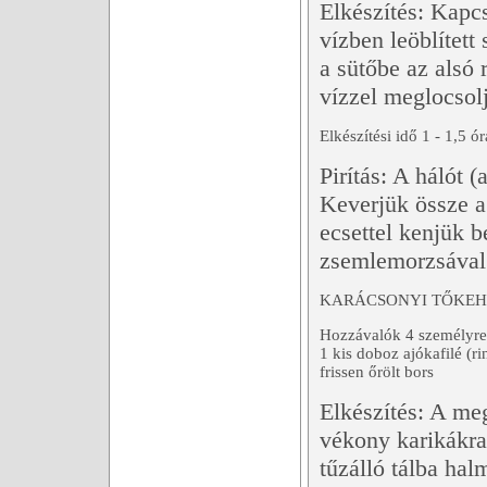
Elkészítés: Kapcs
vízben leöblített 
a sütőbe az alsó 
vízzel meglocsol
Elkészítési idő 1 - 1,5 ór
Pirítás: A hálót (
Keverjük össze a 
ecsettel kenjük b
zsemlemorzsával.
KARÁCSONYI TŐKE
Hozzávalók 4 személyre:
1 kis doboz ajókafilé (rin
frissen őrölt bors
Elkészítés: A meg
vékony karikákra 
tűzálló tálba hal