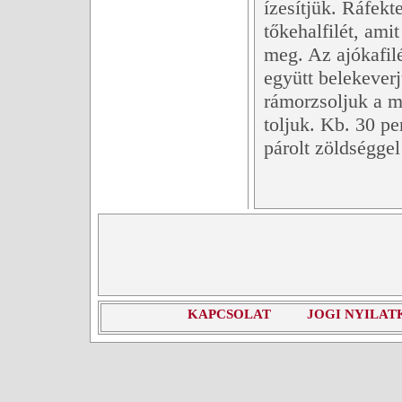
ízesítjük. Ráfekte
tőkehalfilét, ami
meg. Az ajókafilé
együtt belekeverj
rámorzsoljuk a ma
toljuk. Kb. 30 pe
párolt zöldséggel
KAPCSOLAT
JOGI NYILAT