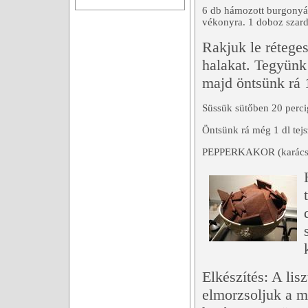
6 db hámozott burgonyát
vékonyra. 1 doboz szarde
Rakjuk le rétege
halakat. Tegyünk 
majd öntsünk rá 1
Süssük sütőben 20 perci
Öntsünk rá még 1 dl tejs
PEPPERKAKOR (karácson
Elkészítés: A lis
elmorzsoljuk a m