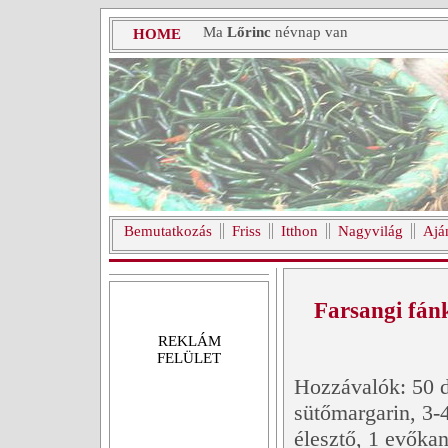
Ma
Lőrinc
névnap van
HOME
Bemutatkozás
Friss
Itthon
Nagyvilág
Ajá
Farsangi fán
REKLÁM
FELÜLET
Hozzávalók: 50 d
sütőmargarin, 3-4 
élesztő, 1 evőka