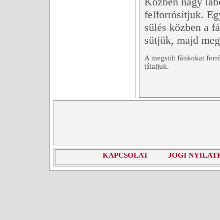
Közben nagy lábo
felforrósítjuk. E
sülés közben a fá
sütjük, majd megf
A megsült fánkokat forró
tálaljuk.
KAPCSOLAT
JOGI NYILAT