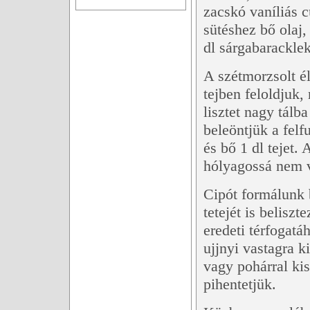
zacskó vaníliás 
sütéshez bő olaj,
dl sárgabaracklek
A szétmorzsolt él
tejben feloldjuk,
lisztet nagy tál
beleöntjük a felfu
és bő 1 dl tejet.
hólyagossá nem v
Cipót formálunk b
tetejét is belisz
eredeti térfogatá
ujjnyi vastagra k
vagy pohárral ki
pihentetjük.