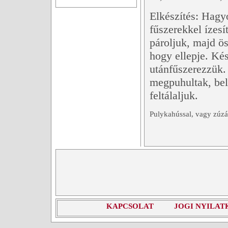
Elkészítés: Hagy
fűszerekkel ízes
pároljuk, majd ös
hogy ellepje. Kés
utánfűszerezzük. 
megpuhultak, bele
feltálaljuk.
Pulykahússal, vagy zúzáv
KAPCSOLAT
JOGI NYILAT