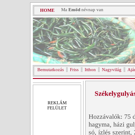
Ma
Emőd
névnap van
HOME
Bemutatkozás
Friss
Itthon
Nagyvilág
Ajá
Székelygulyá
REKLÁM
FELÜLET
Hozzávalók: 75 d
hagyma, házi gul
só, ízlés szerint