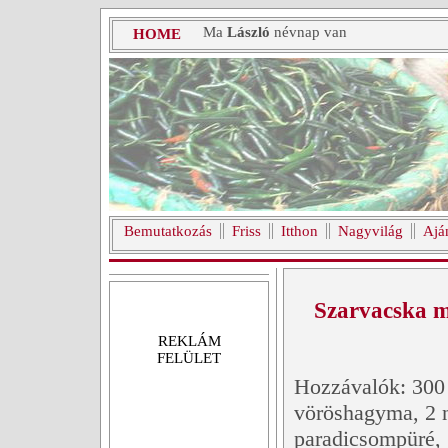
Ma
László
névnap van
HOME
Bemutatkozás
Friss
Itthon
Nagyvilág
Ajá
Szarvacska 
REKLÁM
FELÜLET
Hozzávalók: 300 
vöröshagyma, 2 n
paradicsompüré, 