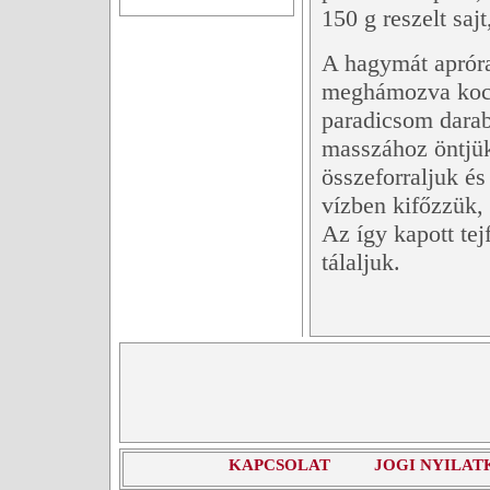
150 g reszelt sajt
A hagymát apróra
meghámozva kock
paradicsom darab
masszához öntjük
összeforraljuk és
vízben kifőzzük,
Az így kapott tej
tálaljuk.
KAPCSOLAT
JOGI NYILAT